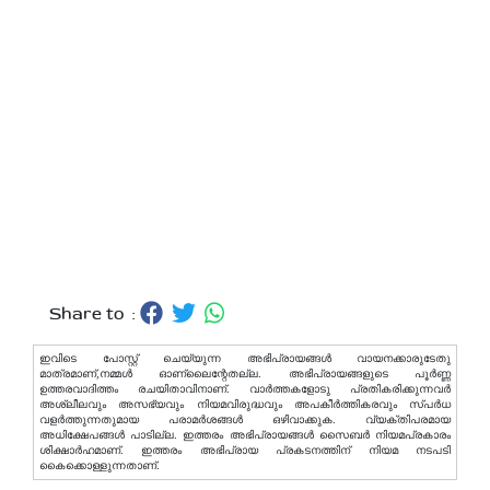
Share to :
ഇവിടെ പോസ്റ്റ് ചെയ്യുന്ന അഭിപ്രായങ്ങള്‍ വായനക്കാരുടേതു
മാത്രമാണ്,നമ്മൾ ഓണ്ലൈന്റേതല്ല. അഭിപ്രായങ്ങളുടെ പൂർണ്ണ
ഉത്തരവാദിത്തം രചയിതാവിനാണ്. വാര്‍ത്തകളോടു പ്രതികരിക്കുന്നവര്‍
അശ്ലീലവും അസഭ്യവും നിയമവിരുദ്ധവും അപകീര്‍ത്തികരവും സ്പര്‍ധ
വളര്‍ത്തുന്നതുമായ പരാമര്‍ശങ്ങള്‍ ഒഴിവാക്കുക. വ്യക്തിപരമായ
അധിക്ഷേപങ്ങള്‍ പാടില്ല. ഇത്തരം അഭിപ്രായങ്ങള്‍ സൈബര്‍ നിയമപ്രകാരം
ശിക്ഷാര്‍ഹമാണ്. ഇത്തരം അഭിപ്രായ പ്രകടനത്തിന് നിയമ നടപടി
കൈക്കൊള്ളുന്നതാണ്.