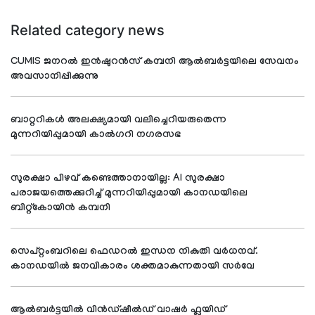
Related category news
CUMIS ജനറൽ ഇൻഷുറൻസ് കമ്പനി ആൽബർട്ടയിലെ സേവനം
അവസാനിപ്പിക്കുന്നു
ബാറ്ററികൾ അലക്ഷ്യമായി വലിച്ചെറിയരുതെന്ന
മുന്നറിയിപ്പുമായി കാൽഗറി നഗരസഭ
സുരക്ഷാ പിഴവ് കണ്ടെത്താനായില്ല: AI സുരക്ഷാ
പരാജയത്തെക്കുറിച്ച് മുന്നറിയിപ്പുമായി കാനഡയിലെ
ബിറ്റ്‌കോയിൻ കമ്പനി
സെപ്റ്റംബറിലെ ഫെഡറൽ ഇന്ധന നികുതി വർധനവ്.
കാനഡയിൽ ജനവികാരം ശക്തമാകുന്നതായി സർവേ
ആൽബർട്ടയിൽ വിൻഡ്‌ഷീൽഡ് വാഷർ ഫ്ലൂയിഡ്