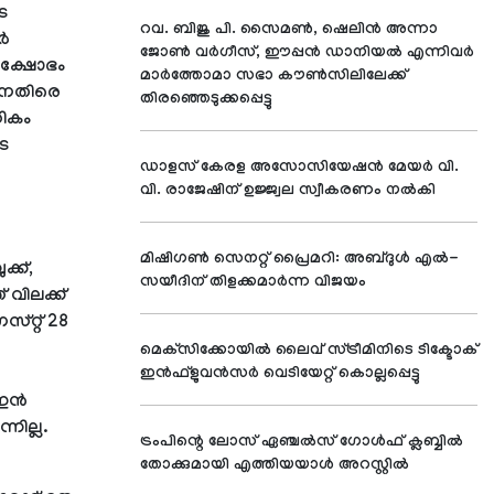
െ
റവ. ബിജു പി. സൈമണ്‍, ഷെലിന്‍ അന്നാ
ാർ
ജോണ്‍ വര്‍ഗീസ്, ഈപ്പന്‍ ഡാനിയല്‍ എന്നിവര്‍
ക്ഷോഭം
മാര്‍ത്തോമാ സഭാ കൗണ്‍സിലിലേക്ക്
ിനെതിരെ
തിരഞ്ഞെടുക്കപ്പെട്ടു
ധികം
ടെ
ഡാളസ് കേരള അസോസിയേഷന്‍ മേയര്‍ വി.
വി. രാജേഷിന് ഉജ്ജ്വല സ്വീകരണം നല്‍കി
മിഷിഗണ്‍ സെനറ്റ് പ്രൈമറി: അബ്ദുള്‍ എല്‍-
്ക്,
സയീദിന് തിളക്കമാര്‍ന്ന വിജയം
 വിലക്ക്
്റ്റ് 28
മെക്‌സിക്കോയില്‍ ലൈവ് സ്ട്രീമിനിടെ ടിക്ടോക്
ഇന്‍ഫ്‌ളുവന്‍സര്‍ വെടിയേറ്റ് കൊല്ലപ്പെട്ടു
് ഇൻ
നില്ല.
ട്രംപിന്റെ ലോസ് ഏഞ്ചല്‍സ് ഗോള്‍ഫ് ക്ലബ്ബില്‍
തോക്കുമായി എത്തിയയാള്‍ അറസ്റ്റില്‍