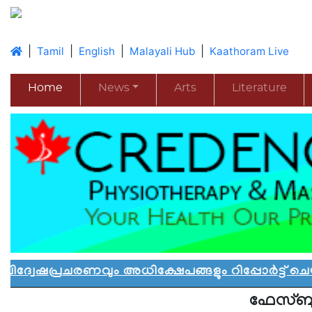
|
|
|
|
Tamil
English
Malayali Hub
Kaathoram Live
Home
News
Arts
Literature
രചരണവും അധിക്ഷേപങ്ങളും റിപ്പോർട്ട് ചെയ്യാ
ഫേസ്ബുക്