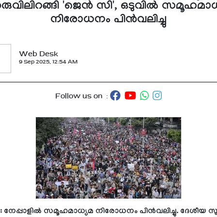
രുവിലിറങ്ങി 'ജെൻ സി', ഒടുവിൽ സമൂഹമാധ
നിരോധനം പിൻവലിച്ചു
Web Desk
9 Sep 2025, 12:54 AM
Follow us on :
ു: നേപ്പാളിൽ സമൂഹമാധ്യമ നിരോധനം പിൻവലിച്ചു. ദേശീയ സ