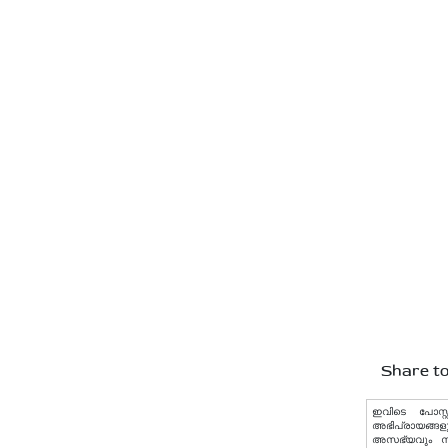
Share to
ഇവിടെ പോസ്റ്
അഭിപ്രായങ്ങളു
അസഭ്യവും നിയമ