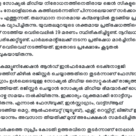
ള്ള സോഷ്യൽ മീഡിയ നിരോധനത്തിനെതിരായ ജെൻ സികളുട
ഭം നേപ്പാളിലാകെ കത്തിപ്പടർന്നതിന് പിന്നാലെയാണ് സർക്ക
ം എത്തുന്നത്. തലസ്ഥാന നഗരമായ കഠ്മണ്ടുവിൽ തുടങ്ങിയ പ്ര
കെ വ്യാപിച്ചിരുന്നു. യുവതലമുറയുടെ ശക്തമായ പ്രതിഷേധത്ത
ടത്തിയ വെടിവെപ്പിൽ 19 മരണം സ്ഥിരീകരിച്ചിട്ടുണ്ട്. നൂറില
രിക്കേറ്റിട്ടുണ്ട്. പാർലമെന്റിലേക്ക് നടന്ന പ്രതിഷേധ മാർച്ചിനി
വെടിവെപ്പ് നടത്തിയത്. ഇതോടെ പ്രക്ഷോഭം കൂടുതൽ
ുകയായിരുന്നു.
ൾ കമ്മ്യൂണിക്കേഷൻ ആൻഡ് ഇൻഫർമേഷൻ ടെക്നോളജി
യത്തിന് കീഴിൽ രജിസ്റ്റർ ചെയ്യാത്തതിനെ തുടർന്നാണ് ഫേസ്ബുക
ഗ്രാം ഉൾപ്പെടെയുള്ള സോഷ്യൽ മീഡിയ സൈറ്റുകൾക്ക് രാജ്യത്ത്
ത്തിയത്. രജിസ്റ്റർ ചെയ്യാൻ സോഷ്യൽ മീഡിയ ഭീമന്മാർക്ക് ഓഗസ
ഴ്ച സമയം നൽകിയിരുന്നു. ഇക്കാര്യം വ്യക്തമാക്കി നോട്ടീസും
ന്നു. എന്നാൽ ഫേസ്ബുക്ക്, ഇൻസ്റ്റാഗ്രാം, വാട്ട്‌സ്ആപ്പ്
്ങിയ മെറ്റ, ആൽഫബെറ്റ് (യൂട്യൂബ്), എക്സ്, റെഡ്ഡിറ്റ്, ലിങ്ക്ഡ
ന്നും അവസാന തീയതിക്ക് മുമ്പ് അപേക്ഷകൾ സമർപ്പിച്ചിരുന്
വർഷത്തെ സുപ്രീം കോടതി ഉത്തരവിനെ തുടർന്നാണ് നേപ്പാൾ