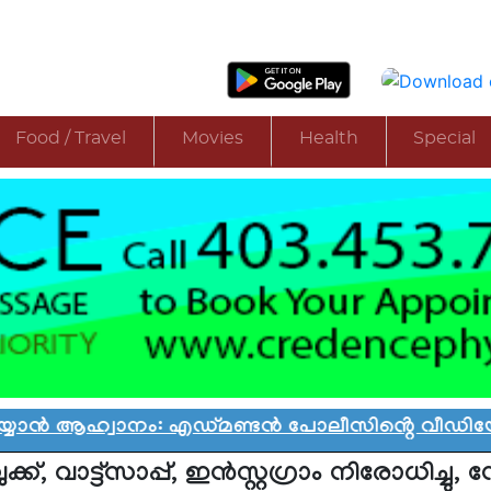
Food / Travel
Movies
Health
Special
ൻ ആഹ്വാനം: എഡ്മണ്ടൻ പോലീസിൻ്റെ വീഡിയോ വിവാ
ക്, വാട്ട്സാപ്പ്, ഇൻസ്റ്റഗ്രാം നിരോധിച്ചു, 