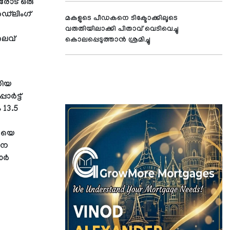
രോട് ഒരു
ഡ്‌ലിംഗ്
മകളുടെ പീഡകനെ ടിക്ടോക്കിലൂടെ
വരുതിയിലാക്കി പിതാവ് വെടിവെച്ചു
ലൈവ്
കൊലപ്പെടുത്താന്‍ ശ്രമിച്ചു
ഡിയ
ർട്ട്
 13.5
യയെ
തന
ാർ