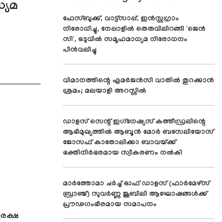
്യമ
ഫേസ്ബുക്ക്, വാട്ട്സാപ്പ്, ഇൻസ്റ്റഗ്രാം
നിരോധിച്ചു, നേപ്പാളിൽ തെരുവിലിറങ്ങി 'ജെൻ
സി', ഒടുവിൽ സമൂഹമാധ്യമ നിരോധനം
പിൻവലിച്ചു
വിമാനത്തിന്റെ എമര്‍ജന്‍സി വാതില്‍ തുറക്കാന്‍
ശ്രമം; മലയാളി അറസ്റ്റില്‍
ഡാളസ് സെന്റ് ഇഗ്‌നേഷ്യസ് കത്തീഡ്രലിന്റെ
ആഭിമുഖ്യത്തില്‍ ആബൂന്‍ മോര്‍ ബസേലിയോസ്
ജോസഫ് കാതോലിക്കാ ബാവയ്ക്ക്
ഭക്തിനിര്‍ഭരമായ സ്വീകരണം നല്‍കി
മാര്‍ത്തോമാ ചര്‍ച്ച് ഓഫ് ഡാളസ് (ഫാര്‍മേഴ്സ്
ബ്രാഞ്ച്) സുവര്‍ണ്ണ ജൂബിലി ആഘോഷങ്ങള്‍ക്ക്
പ്രൗഢഗംഭീരമായ സമാപനം
ുരക്ഷ