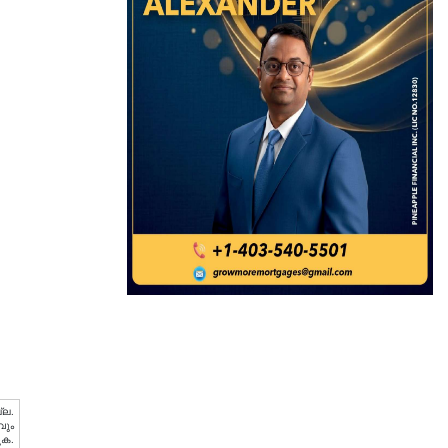
്ല.
വും
ുക.