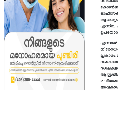
സർക്കാർ
കോൺടാക്റ
ഓഫീസറെയ
ആവശ്യപ്പ
എന്നിവ ക
ഉപയോഗത്
എന്നാൽ,
നിരോധനമ
പ്രകാരം
ദശലക്ഷവ
ദശലക്ഷ
ആശ്രയിക്
രഹിതമായ
അവകാശപ്