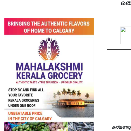
തെ
കഠ്മണ്ഡ