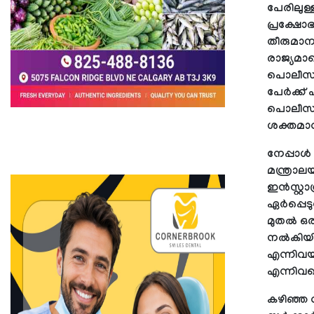
പേരിലു
പ്രക്ഷോ
തീരുമാന
രാജ്യമാ
പൊലീസ് ന
പേർക്ക് പ
പൊലീസ് 
ശക്തമാവ
നേപ്പാ
മന്ത്രാല
ഇൻസ്റ്റാ
ഏർപ്പെടു
മുതൽ ഒരാ
നൽകിയിരു
എന്നിവയടങ
എന്നിവയൊ
കഴിഞ്ഞ 