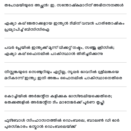
തപോമയിയുടെ അച്ഛന്‍: ഇ. സന്തോഷ്‌കുമാറിന് അഭിനന്ദനങ്ങള്‍
ഏഷ്യാ കപ്പ് ജേതാക്കളായ ഇന്ത്യൻ ടീമിന് വമ്പന്‍ പാരിതോഷികം
പ്രഖ്യാപിച്ച് ബിസിസിഐ
പവര്‍ പ്ലേയില്‍ ഇന്ത്യക്ക് മൂന്ന് വിക്കറ്റ് നഷ്ടം, സഞ്ജു ക്രീസില്‍;
ഏഷ്യാ കപ്പ് ഫൈനലില്‍ പാകിസ്ഥാന്‍ തിരിച്ചടിക്കുന്നു
നിസ്സങ്കയുടെ സെഞ്ചുറിയും ഏറ്റില്ല, സൂപ്പര്‍ ഓവറില്‍ ശ്രീലങ്കയെ
മറികടന്ന് ഇന്ത്യ; ഇനി അങ്കം ഫൈനലില്‍ പാകിസ്ഥാനെതിരെ
കൊച്ചിയില്‍ അര്‍ജന്റീന കളിക്കുക ഓസ്‌ട്രേലിയക്കെതിരെ;
ഒരുക്കങ്ങളില്‍ അര്‍ജന്റീന ടീം മാനേജര്‍ക്ക് പൂര്‍ണ തൃപ്തി
ഫുട്ബോൾ സിംഹാസനത്തിൽ ഡെംബലെ, ബാലൺ ഡി ഓർ
പുരസ്കാരം ഒസ്മാൻ ഡെംബലെയ്ക്ക്