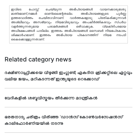
ഇവിടെ പോസ്റ്റ് ചെയ്യുന്ന അഭിപ്രായങ്ങള്‍ വായനക്കാരുടേതു
മാത്രമാണ്,നമ്മൾ ഓണ്ലൈന്റേതല്ല. അഭിപ്രായങ്ങളുടെ പൂർണ്ണ
ഉത്തരവാദിത്തം രചയിതാവിനാണ്. വാര്‍ത്തകളോടു പ്രതികരിക്കുന്നവര്‍
അശ്ലീലവും അസഭ്യവും നിയമവിരുദ്ധവും അപകീര്‍ത്തികരവും സ്പര്‍ധ
വളര്‍ത്തുന്നതുമായ പരാമര്‍ശങ്ങള്‍ ഒഴിവാക്കുക. വ്യക്തിപരമായ
അധിക്ഷേപങ്ങള്‍ പാടില്ല. ഇത്തരം അഭിപ്രായങ്ങള്‍ സൈബര്‍ നിയമപ്രകാരം
ശിക്ഷാര്‍ഹമാണ്. ഇത്തരം അഭിപ്രായ പ്രകടനത്തിന് നിയമ നടപടി
കൈക്കൊള്ളുന്നതാണ്.
Related category news
ദക്ഷിണാഫ്രിക്കയെ വിഴുങ്ങി ഇംഗ്ലണ്ട്; ഏകദിന ക്രിക്കറ്റിലെ ഏറ്റവും
വലിയ ജയം, മറികടന്നത് ഇന്ത്യയുടെ റെക്കോഡ്
വേദികളില്‍ ശബ്ദവിസ്മയം തീര്‍ക്കുന്ന മാന്ത്രികന്‍
ഭരതനാട്യ ചരിത്രം വിരിഞ്ഞ 'ഡാന്‍സ് കോണ്‍വര്‍സേഷന്‍സ്'
കാലിഫോര്‍ണിയയില്‍ നടന്നു