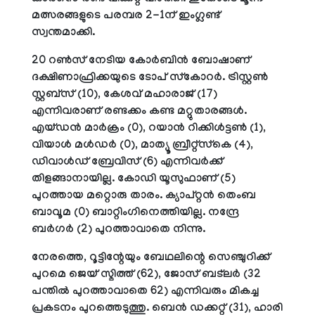
മത്സരങ്ങളുടെ പരമ്പര 2-1ന് ഇംഗ്ലണ്ട്
സ്വന്തമാക്കി.
20 റണ്‍സ് നേടിയ കോര്‍ബിന്‍ ബോഷാണ്
ദക്ഷിണാഫ്രിക്കയുടെ ടോപ് സ്‌കോറര്‍. ട്രിസ്റ്റണ്‍
സ്റ്റബ്‌സ് (10), കേശവ് മഹാരാജ് (17)
എന്നിവരാണ് രണ്ടക്കം കണ്ട മറ്റുതാരങ്ങള്‍.
എയ്ഡന്‍ മാര്‍ക്രം (0), റയാന്‍ റിക്കിള്‍ട്ടണ്‍ (1),
വിയാള്‍ മള്‍ഡര്‍ (0), മാത്യൂ ബ്രീറ്റ്‌സ്‌കെ (4),
ഡിവാള്‍ഡ് ബ്രേവിസ് (6) എന്നിവര്‍ക്ക്
തിളങ്ങാനായില്ല. കോഡി യൂസുഫാണ് (5)
പുറത്തായ മറ്റൊരു താരം. ക്യാപ്റ്റന്‍ തെംബ
ബാവൂമ (0) ബാറ്റിംഗിനെത്തിയില്ല. നന്ദ്രേ
ബര്‍ഗര്‍ (2) പുറത്താവാതെ നിന്നു.
നേരത്തെ, റൂട്ടിന്റേയും ബേഥലിന്റെ സെഞ്ചുറിക്ക്
പുറമെ ജെയ് സ്മിത്ത് (62), ജോസ് ബട്‌ലര്‍ (32
പന്തില്‍ പുറത്താവാതെ 62) എന്നിവരും മികച്ച
പ്രകടനം പുറത്തെടുത്തു. ബെന്‍ ഡക്കറ്റ് (31), ഹാരി