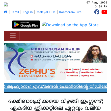
07 Aug, 2026
3:59 PM
|
Tamil
|
English
|
Malayali Hub
|
Kaathoram Live
യാൻ ആഹ്വാനം: എഡ്മണ്ടൻ പോലീസിൻ്റെ വീഡിയോ വി
ദക്ഷിണാഫ്രിക്കയെ വിഴുങ്ങി ഇംഗ്ലണ്ട്;
ഏകദിന ക്രിക്കറ്റിലെ ഏറ്റവും വലിയ