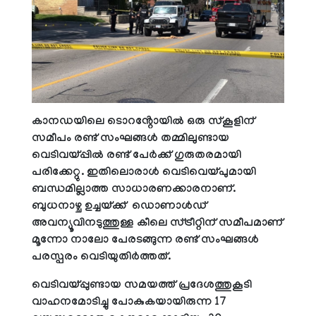
കാനഡയിലെ ടൊറൻ്റോയിൽ
ഒരു സ്കൂളിന്
സമീപം രണ്ട് സംഘങ്ങൾ തമ്മിലുണ്ടായ
വെടിവയ്പ്പിൽ രണ്ട് പേർക്ക് ഗുരുതരമായി
പരിക്കേറ്റു. ഇതിലൊരാൾ വെടിവെയ്പുമായി
ബന്ധമില്ലാത്ത സാധാരണക്കാരനാണ്.
ബുധനാഴ്ച ഉച്ചയ്ക്ക് ഡൊണാൾഡ്
അവന്യൂവിനടുത്തുള്ള കീലെ സ്ട്രീറ്റിന് സമീപമാണ്
മൂന്നോ നാലോ പേരടങ്ങുന്ന രണ്ട് സംഘങ്ങൾ
പരസ്പരം വെടിയുതിർത്തത്.
വെടിവയ്പ്പുണ്ടായ സമയത്ത് പ്രദേശത്തുകൂടി
വാഹനമോടിച്ചു പോകുകയായിരുന്ന 17