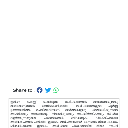
Share to :
ഇവിടെ പോസ്റ്റ് ചെയ്യുന്ന അഭിപ്രായങ്ങള്‍ വായനക്കാരുടേതു
മാത്രമാണ്,നമ്മൾ ഓണ്ലൈന്റേതല്ല. അഭിപ്രായങ്ങളുടെ പൂർണ്ണ
ഉത്തരവാദിത്തം രചയിതാവിനാണ്. വാര്‍ത്തകളോടു പ്രതികരിക്കുന്നവര്‍
അശ്ലീലവും അസഭ്യവും നിയമവിരുദ്ധവും അപകീര്‍ത്തികരവും സ്പര്‍ധ
വളര്‍ത്തുന്നതുമായ പരാമര്‍ശങ്ങള്‍ ഒഴിവാക്കുക. വ്യക്തിപരമായ
അധിക്ഷേപങ്ങള്‍ പാടില്ല. ഇത്തരം അഭിപ്രായങ്ങള്‍ സൈബര്‍ നിയമപ്രകാരം
ശിക്ഷാര്‍ഹമാണ്. ഇത്തരം അഭിപ്രായ പ്രകടനത്തിന് നിയമ നടപടി