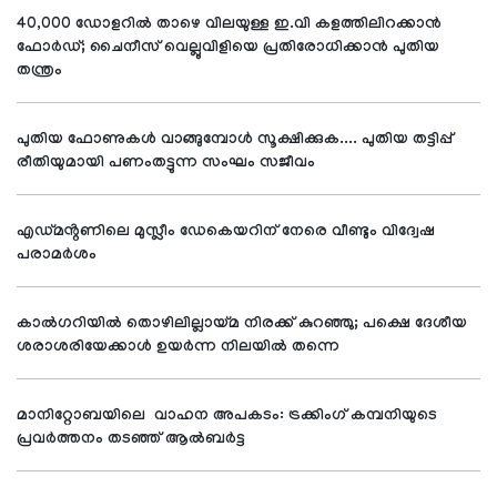
40,000 ഡോളറിൽ താഴെ വിലയുള്ള ഇ.വി കളത്തിലിറക്കാൻ
ഫോർഡ്; ചൈനീസ് വെല്ലുവിളിയെ പ്രതിരോധിക്കാൻ പുതിയ
തന്ത്രം
പുതിയ ഫോണുകൾ വാങ്ങുമ്പോൾ സൂക്ഷിക്കുക.... പുതിയ തട്ടിപ്പ്
രീതിയുമായി പണംതട്ടുന്ന സംഘം സജീവം
എഡ്മൻ്റണിലെ മുസ്ലീം ഡേകെയറിന് നേരെ വീണ്ടും വിദ്വേഷ
പരാമർശം
കാൽഗറിയിൽ തൊഴിലില്ലായ്മ നിരക്ക് കുറഞ്ഞു; പക്ഷെ ദേശീയ
ശരാശരിയേക്കാൾ ഉയർന്ന നിലയിൽ തന്നെ
മാനിറ്റോബയിലെ വാഹന അപകടം: ട്രക്കിംഗ് കമ്പനിയുടെ
പ്രവർത്തനം തടഞ്ഞ് ആൽബർട്ട