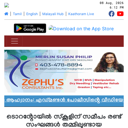
08 Aug, 2026
6:12 PM
|
Tamil
|
English
|
Malayali Hub
|
Kaathoram Live
ാൻ ആഹ്വാനം: എഡ്മണ്ടൻ പോലീസിൻ്റെ വീഡിയോ വി
ടൊറൻ്റോയിൽ സ്കൂളിന് സമീപം രണ്ട്
സംഘങ്ങൾ തമ്മിലുണ്ടായ