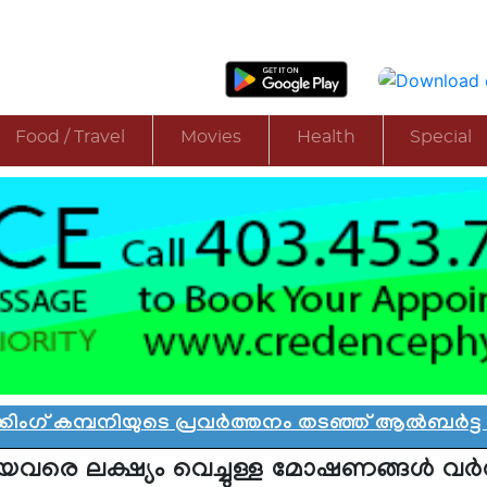
Food / Travel
Movies
Health
Special
്പനിയുടെ പ്രവർത്തനം തടഞ്ഞ് ആൽബർട്ട
|
എഡ്മൻ
വരെ ലക്ഷ്യം വെച്ചുള്ള മോഷണങ്ങള്‍ വര്‍ധി