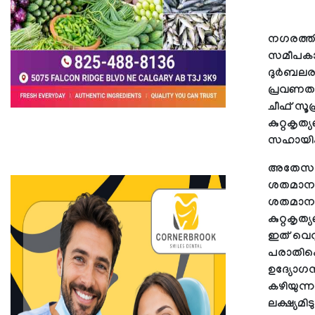
നഗരത്തില
സമീപകാലത
ദുര്‍ബലര
പ്രവണതയ
ചീഫ് സൂപ്
കുറ്റകൃത
സഹായിക്ക
അതേസമയം
ശതമാനവ
ശതമാനവും
കുറ്റകൃത
ഇത് വെറു
പരാതിപ്
ഉദ്യോഗസ്
കഴിയുന്ന
ലക്ഷ്യമിട