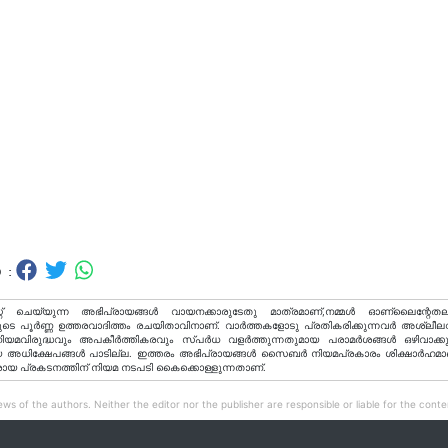
 :
റ് ചെയ്യുന്ന അഭിപ്രായങ്ങള്‍ വായനക്കാരുടേതു മാത്രമാണ്,നമ്മൾ ഓണ്ലൈന്റേതല
ടെ പൂർണ്ണ ഉത്തരവാദിത്തം രചയിതാവിനാണ്. വാര്‍ത്തകളോടു പ്രതികരിക്കുന്നവര്‍ അശ്ലീല
വിരുദ്ധവും അപകീര്‍ത്തികരവും സ്പര്‍ധ വളര്‍ത്തുന്നതുമായ പരാമര്‍ശങ്ങള്‍ ഒഴിവാക്ക
അധിക്ഷേപങ്ങള്‍ പാടില്ല. ഇത്തരം അഭിപ്രായങ്ങള്‍ സൈബര്‍ നിയമപ്രകാരം ശിക്ഷാര്‍ഹമാ
രായ പ്രകടനത്തിന് നിയമ നടപടി കൈക്കൊള്ളുന്നതാണ്.
ws of the authors. Neither the editor nor the publisher are responsible or liable for the conten