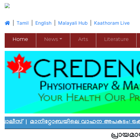
|
|
|
|
Tamil
English
Malayali Hub
Kaathoram Live
Home
News
Arts
Literature
|
മാനിറ്റോബയിലെ വാഹന അപകടം: ട്രക്കിംഗ് കമ
പ്രായമായ