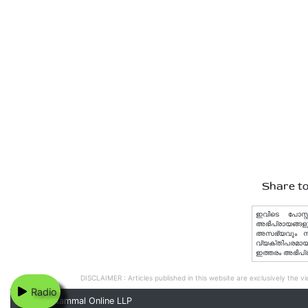
Share to
ഇവിടെ പോസ്റ്
അഭിപ്രായങ്ങളു
അസഭ്യവും നിയമ
വ്യക്തിപരമായ 
ഇത്തരം അഭിപ്
DISCLAIMER : Articles published in this website are exclusively the vie
Radio
© 2020 Nammal Online LLP