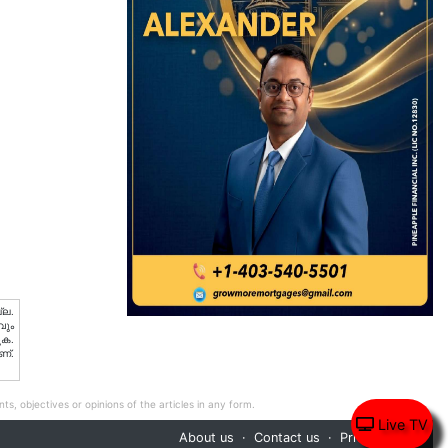
്ല.
വും
ുക.
ണ്.
ts, objectives or opinions of the articles in any form.
Live TV
About us
Contact us
Privacy Policy