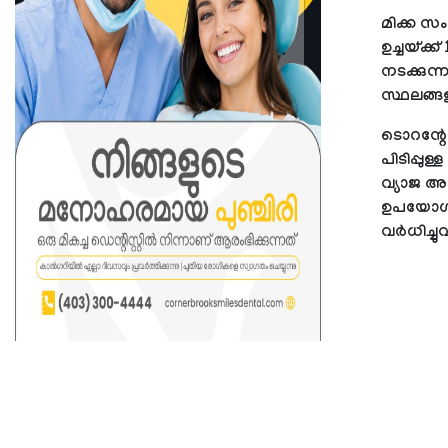
മിക്ക സംഭ
ഉച്ചയ്ക്
നടക്കുന്ന
സ്ഥലങ്ങളി
ടൊറന്റോയ്
പിടിപ്പുള
വ്യാജ അട
ഉപയോഗിച്
വര്‍ധിച്ച