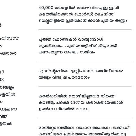
40,000 ഡോളറിൽ താഴെ വിലയുള്ള ഇ.വി
കളത്തിലിറക്കാൻ ഫോർഡ്; ചൈനീസ്
വെല്ലുവിളിയെ പ്രതിരോധിക്കാൻ പുതിയ തന്ത്രം
.
്‍വീസസ്
പുതിയ ഫോണുകൾ വാങ്ങുമ്പോൾ
 ഈ
സൂക്ഷിക്കുക.... പുതിയ തട്ടിപ്പ് രീതിയുമായി
പണംതട്ടുന്ന സംഘം സജീവം
സക്കാരെ
എഡ്മൻ്റണിലെ മുസ്ലീം ഡേകെയറിന് നേരെ
27
വീണ്ടും വിദ്വേഷ പരാമർശം
33
ങ്ങളും
യളവില്‍
കാൽഗറിയിൽ തൊഴിലില്ലായ്മ നിരക്ക്
ും
കുറഞ്ഞു; പക്ഷെ ദേശീയ ശരാശരിയേക്കാൾ
അന്വേഷണ
ഉയർന്ന നിലയിൽ തന്നെ
്ക്
ുതല്‍
മാനിറ്റോബയിലെ വാഹന അപകടം: ട്രക്കിംഗ്
കമ്പനിയുടെ പ്രവർത്തനം തടഞ്ഞ് ആൽബർട്ട