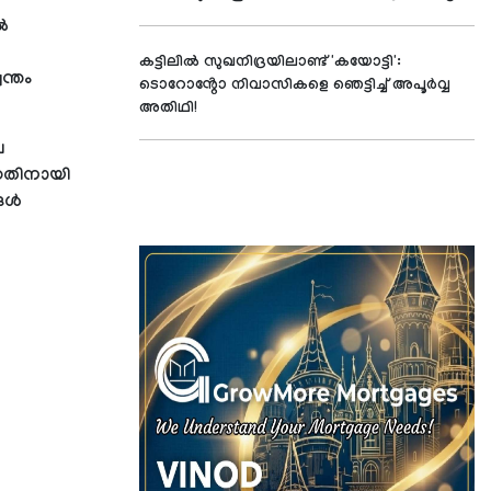
്‍
കട്ടിലിൽ സുഖനിദ്രയിലാണ്ട് 'കയോട്ടി':
വന്തം
ടൊറോൻ്റോ നിവാസികളെ ഞെട്ടിച്ച് അപൂർവ്വ
അതിഥി!
ല
ന്നതിനായി
ള്‍