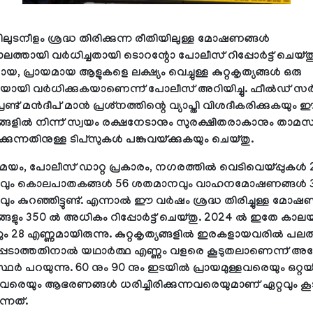
ുടനീളം ശ്രദ്ധ തിരിക്കുന്ന രീതിയിലുള്ള മോഷണങ്ങള്‍
്തായി വര്‍ധിച്ചതായി ടൊറന്റോ പോലീസ് റിപ്പോര്‍ട്ട് ചെയ്തു
ായ, പ്രായമായ ആളുകളെ ലക്ഷ്യം വെച്ചുള്ള കുറ്റകൃത്യങ്ങള്‍ ഒരു
ായി വര്‍ധിക്കുകയാണെന്ന് പോലീസ് അറിയിച്ചു. ഫീല്‍ഡ് സര
രണ്ട് മന്‍ദീപ് മാന്‍ പ്രശ്‌നത്തിന്റെ വ്യാപ്തി വിശദീകരിക്കുകയും
്യങ്ങളില്‍ നിന്ന് സ്വയം രക്ഷനേടാനും സുരക്ഷിതരാകാനും താമ
ുന്നതിനുള്ള ടിപ്‌സുകള്‍ പങ്കുവയ്ക്കുകയും ചെയ്തു.
, പോലീസ് ഡാറ്റ പ്രകാരം, നഗരത്തില്‍ വെടിവെയ്പ്പുകള്‍ 
ും കൊലപാതകങ്ങള്‍ 56 ശതമാനവും വാഹനമോഷണങ്ങള്‍ 
 കുറഞ്ഞിട്ടുണ്ട്. എന്നാല്‍ ഈ വര്‍ഷം ശ്രദ്ധ തിരിച്ചുള്ള മോഷണ
്യങ്ങളും 350 ല്‍ അധികം റിപ്പോര്‍ട്ട് ചെയ്തു. 2024 ല്‍ ഇതേ കാല
ം 28 എണ്ണമായിരുന്നു. കുറ്റകൃത്യങ്ങളില്‍ ഇരകളായവരില്‍ പലര
പെടാത്തതിനാല്‍ യഥാര്‍ത്ഥ എണ്ണം വളരെ കൂടുതലാണെന്ന് 
ഥര്‍ പറയുന്നു. 60 നും 90 നും ഇടയില്‍ പ്രായമുള്ളവരെയും ഒറ്റയ്ക
വരെയും ആഭരണങ്ങള്‍ ധരിച്ചിരിക്കുന്നവരെയുമാണ് ഏറ്റവും കൂട
ുന്നത്.