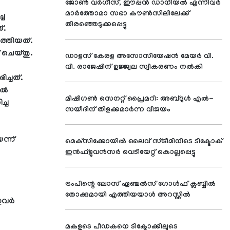
ജോണ്‍ വര്‍ഗീസ്, ഈപ്പന്‍ ഡാനിയല്‍ എന്നിവര്‍
മാര്‍ത്തോമാ സഭാ കൗണ്‍സിലിലേക്ക്
്ച
തിരഞ്ഞെടുക്കപ്പെട്ടു
്.
ത്തിയത്.
 ചെയ്തു.
ഡാളസ് കേരള അസോസിയേഷന്‍ മേയര്‍ വി.
വി. രാജേഷിന് ഉജ്ജ്വല സ്വീകരണം നല്‍കി
ച്ചത്.
ിൽ
മിഷിഗണ്‍ സെനറ്റ് പ്രൈമറി: അബ്ദുള്‍ എല്‍-
ച്ച
സയീദിന് തിളക്കമാര്‍ന്ന വിജയം
ന്ന്
മെക്‌സിക്കോയില്‍ ലൈവ് സ്ട്രീമിനിടെ ടിക്ടോക്
ഇന്‍ഫ്‌ളുവന്‍സര്‍ വെടിയേറ്റ് കൊല്ലപ്പെട്ടു
ട്രംപിന്റെ ലോസ് ഏഞ്ചല്‍സ് ഗോള്‍ഫ് ക്ലബ്ബില്‍
തോക്കുമായി എത്തിയയാള്‍ അറസ്റ്റില്‍
.ഇവർ
മകളുടെ പീഡകനെ ടിക്ടോക്കിലൂടെ