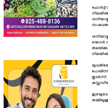
ഫോർട്ട് 
നിലയിൽ 
ശനിയാഴ്
സംഭവത്ത
ശനിയാഴ്
യെഗർ സ്
തലയ്ക്കു
നിലയിൽ 
യുവതിയോ
പോലീസ് ത
തുടർന്ന
കസ്റ്റഡിയ
ഇരയുടെയ
തമ്മിലുള