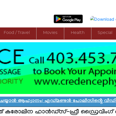
Food / Travel
Movies
Health
Special
ാൻ ആഹ്വാനം: എഡ്മണ്ടൻ പോലീസിൻ്റെ വീഡിയോ വി
് കരോലിന ഹാൻഡ്സ്-ഫ്രീ ഡ്രൈവിംഗ് ആക