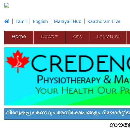
|
|
|
|
Tamil
English
Malayali Hub
Kaathoram Live
Home
News
Arts
Literature
്രചരണവും അധിക്ഷേപങ്ങളും റിപ്പോർട്ട് ചെയ്യ
സൗത്ത