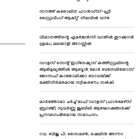
സൗത്ത് കരോലിന ഹാൻഡ്സ്-ഫ്രീ
ഡ്രൈവിംഗ് ആക്റ്റ്' നിലവിൽ വന്നു
വിമാനത്തിന്റെ എമര്‍ജന്‍സി വാതില്‍ തുറക്കാന്‍
ശ്രമം; മലയാളി അറസ്റ്റില്‍
ഡാളസ് സെന്റ് ഇഗ്‌നേഷ്യസ് കത്തീഡ്രലിന്റെ
ആഭിമുഖ്യത്തില്‍ ആബൂന്‍ മോര്‍ ബസേലിയോസ്
ജോസഫ് കാതോലിക്കാ ബാവയ്ക്ക്
ഭക്തിനിര്‍ഭരമായ സ്വീകരണം നല്‍കി
മാര്‍ത്തോമാ ചര്‍ച്ച് ഓഫ് ഡാളസ് (ഫാര്‍മേഴ്സ്
ബ്രാഞ്ച്) സുവര്‍ണ്ണ ജൂബിലി ആഘോഷങ്ങള്‍ക്ക്
പ്രൗഢഗംഭീരമായ സമാപനം
റവ. ബിജു പി. സൈമണ്‍, ഷെലിന്‍ അന്നാ