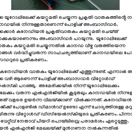
 യൂറോപ്പിലേക്ക് കയറ്റുമതി ചെയ്യുന്ന പ്രകൃതി വാതകത്തിൻ്റെ 
കാനഡയിൽ നിന്നുള്ളതാണെന്ന് പോളിഷ് അംബാസിഡർ.
കക്കാർ കനേഡിയൻ പ്രകൃതിവാതകം കയറ്റുമതി ചെയ്ത്
ടാക്കുകയാണെന്നും അംബാസിഡർ പറയുന്നു. യൂറോപ്പിലേക്ക്
ാതകം കയറ്റുമതി ചെയ്യുന്നതിൽ കാനഡ വീഴ്ച വരുത്തിയെന്ന
്ങൾ വർദ്ധിച്ചുവരുന്ന സാഹചര്യത്തിലാണ് കാനഡയിലെ പോ
ഡറുടെ പ്രതികരണം.
കനേഡിയൻ വാതകം യൂറോപ്പിലേക്ക് എത്തുന്നുണ്ട്. എന്നാൽ 
്ക വഴി ആണെന്ന് പോളിഷ് അംബാസഡർ വിറ്റോൾഡ്
സ്കി പറഞ്ഞു. അമേരിക്കയിൽ നിന്ന് യൂറോപ്പിലേക്കും
ലേക്കും വരുന്ന എൽഎൻജിയിൽ കൂടുതലും കാനഡയിൽ നിന്നുള
ത് വളരെ ഉയർന്ന വിലയ്ക്കാണ് വിൽക്കുന്നത്. കനേഡിയൻ
്ക് പോളണ്ടിൽ ഡിമാൻഡ് ഉണ്ടോ എന്ന് ചോദ്യത്തിനുള്ള മറു
യിരുന്നു വിറ്റോൾഡ് ഡിസിയേൽസ്കിയുടെ പ്രതികരണം. പിന്
്റീവ് നേതാവ് പിയറി പൊയ്‌ലിവ്രെ പരാമർശം ഏറ്റെടുത്തു.
ൻ എൽഎൻജി മേഖലയ്ക്ക് മുൻഗണന നൽകുന്നതിൽ