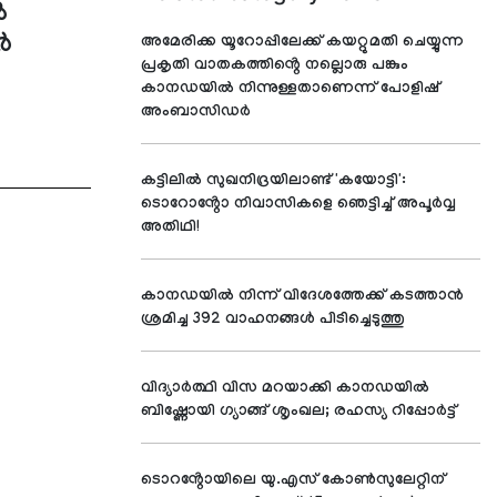
ൽ
ർ
അമേരിക്ക യൂറോപ്പിലേക്ക് കയറ്റുമതി ചെയ്യുന്ന
പ്രകൃതി വാതകത്തിൻ്റെ നല്ലൊരു പങ്കും
കാനഡയിൽ നിന്നുള്ളതാണെന്ന് പോളിഷ്
അംബാസിഡർ
കട്ടിലിൽ സുഖനിദ്രയിലാണ്ട് 'കയോട്ടി':
ടൊറോൻ്റോ നിവാസികളെ ഞെട്ടിച്ച് അപൂർവ്വ
അതിഥി!
കാനഡയിൽ നിന്ന് വിദേശത്തേക്ക് കടത്താൻ
ശ്രമിച്ച 392 വാഹനങ്ങൾ പിടിച്ചെടുത്തു
വിദ്യാര്‍ത്ഥി വിസ മറയാക്കി കാനഡയില്‍
ബിഷ്ണോയി ഗ്യാങ്ങ് ശൃംഖല; രഹസ്യ റിപ്പോര്‍ട്ട്
ടൊറൻ്റോയിലെ യു.എസ് കോൺസുലേറ്റിന്