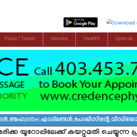
Food / Travel
Movies
Health
Special
 ആഹ്വാനം: എഡ്മണ്ടൻ പോലീസിൻ്റെ വീഡിയോ വിവാദ
ിക്ക യൂറോപ്പിലേക്ക് കയറ്റുമതി ചെയ്യുന്ന പ്