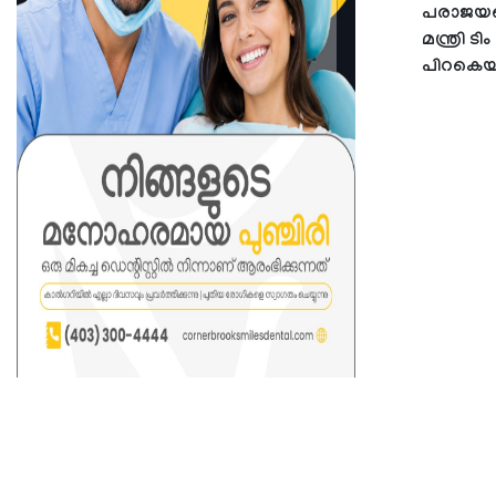
പരാജയപ്
മന്ത്രി
പിറകെയാ