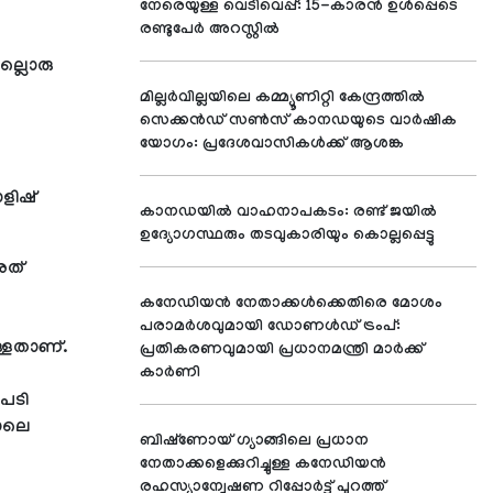
നേരെയുള്ള വെടിവെപ്പ്: 15-കാരൻ ഉൾപ്പെടെ
രണ്ടുപേർ അറസ്റ്റിൽ
നല്ലൊരു
മില്ലർവില്ലയിലെ കമ്മ്യൂണിറ്റി കേന്ദ്രത്തിൽ
സെക്കൻഡ് സൺസ് കാനഡയുടെ വാർഷിക
യോഗം: പ്രദേശവാസികൾക്ക് ആശങ്ക
ളിഷ്
കാനഡയിൽ വാഹനാപകടം: രണ്ട് ജയിൽ
ഉദ്യോഗസ്ഥരും തടവുകാരിയും കൊല്ലപ്പെട്ടു
അത്
കനേഡിയൻ നേതാക്കൾക്കെതിരെ മോശം
പരാമർശവുമായി ഡോണൾഡ് ട്രംപ്:
്ളതാണ്.
പ്രതികരണവുമായി പ്രധാനമന്ത്രി മാർക്ക്
കാർണി
പടി
നാലെ
ബിഷ്‌ണോയ് ഗ്യാങ്ങിലെ പ്രധാന
നേതാക്കളെക്കുറിച്ചുള്ള കനേഡിയൻ
രഹസ്യാന്വേഷണ റിപ്പോർട്ട് പുറത്ത്