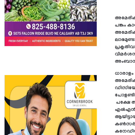
അമേരിക്ക
പങ്കും 
അമേരിക്
ലാഭമുണ്
പ്രകൃതിവ
വിമർശനങ
അംബാസ
ധാരാളം 
അമേരിക
ഡിസിയേൽ
പോളണ്ടി
പക്ഷേ അ
എൽഎൻജിക
ആയിട്ടാ
കൺസർവേറ
കനേഡിയ