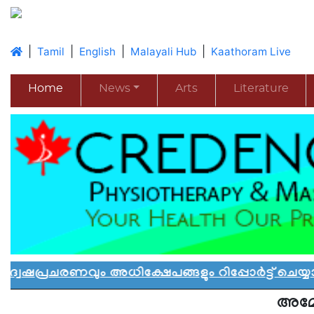
|
|
|
|
Tamil
English
Malayali Hub
Kaathoram Live
Home
News
Arts
Literature
ചരണവും അധിക്ഷേപങ്ങളും റിപ്പോർട്ട് ചെയ്യാൻ
അമേര