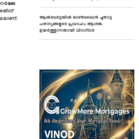
 ഊർജ്ജ
 അതിന്
ആൽബർട്ടയിൽ ഓൺലൈൻ ചൂതാട്ട
യമാണ്.
പരസ്യങ്ങളുടെ പ്രവാഹം ആശങ്ക
ഉയർത്തുന്നതായി വിദഗ്ധർ