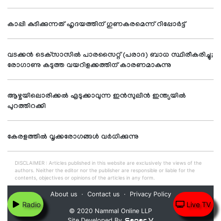
കാപ്പി കുടിക്കുന്നത് ഹൃദയത്തിന് ഗുണകരമെന്ന് റിപ്പോര്‍ട്ട്
വടക്കന്‍ ടെക്‌സാസില്‍ പാരസൈറ്റ് (പരാദ) ബാധ സ്ഥിരീകരിച്ചു;
രോഗാണു കടുത്ത വയറിളക്കത്തിന് കാരണമാകുന്നു
ആഴ്ചയിലൊരിക്കല്‍ എടുക്കാവുന്ന ഇന്‍സുലിന്‍ ഇന്ത്യയില്‍
പുറത്തിറക്കി
കേരളത്തില്‍ വൃക്കരോഗങ്ങള്‍ വര്‍ധിക്കുന്നു
DISCLAIMER : Articles published in this website are exclusively the views of the
authors. Neither the editor nor the publisher are responsible or liable for the
contents, objectives or opinions of the articles in any form.
About us
Contact us
Privacy Policy
Radio
Live TV
© 2020 Nammal Online LLP
Sagar V
Site Developed By