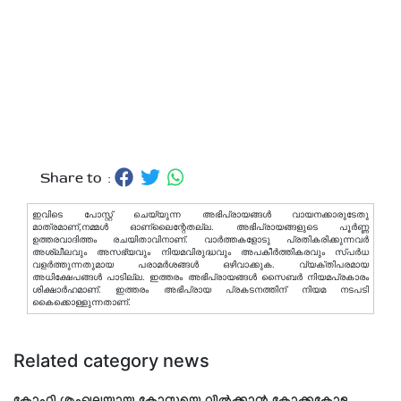
Share to :
ഇവിടെ പോസ്റ്റ് ചെയ്യുന്ന അഭിപ്രായങ്ങള്‍ വായനക്കാരുടേതു
മാത്രമാണ്,നമ്മൾ ഓണ്ലൈന്റേതല്ല. അഭിപ്രായങ്ങളുടെ പൂർണ്ണ
ഉത്തരവാദിത്തം രചയിതാവിനാണ്. വാര്‍ത്തകളോടു പ്രതികരിക്കുന്നവര്‍
അശ്ലീലവും അസഭ്യവും നിയമവിരുദ്ധവും അപകീര്‍ത്തികരവും സ്പര്‍ധ
വളര്‍ത്തുന്നതുമായ പരാമര്‍ശങ്ങള്‍ ഒഴിവാക്കുക. വ്യക്തിപരമായ
അധിക്ഷേപങ്ങള്‍ പാടില്ല. ഇത്തരം അഭിപ്രായങ്ങള്‍ സൈബര്‍ നിയമപ്രകാരം
ശിക്ഷാര്‍ഹമാണ്. ഇത്തരം അഭിപ്രായ പ്രകടനത്തിന് നിയമ നടപടി
കൈക്കൊള്ളുന്നതാണ്.
Related category news