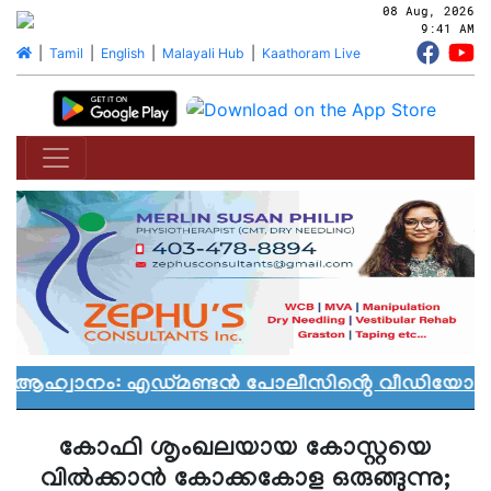
08 Aug, 2026
9:41 AM
|
Tamil
|
English
|
Malayali Hub
|
Kaathoram Live
ൻ ആഹ്വാനം: എഡ്മണ്ടൻ പോലീസിൻ്റെ വീഡിയോ വിവ
കോഫി ശൃംഖലയായ കോസ്റ്റയെ
വിൽക്കാൻ കോക്കകോള ഒരുങ്ങുന്നു;