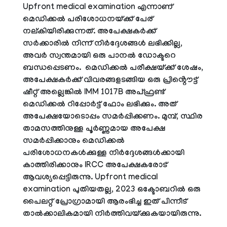
Upfront medical examination എന്നാണ്
മെഡിക്കൽ പരിശോധനയ്ക്ക് പേര്
നല്കിയിരിക്കുന്നത്.
അപേക്ഷകർക്ക്
സർക്കാരിൽ നിന്ന് നിർദ്ദേശങ്ങൾ ലഭിക്കില്ല,
അവർ സ്വന്തമായി ഒരു പാനൽ ഡോക്ടറെ
ബന്ധപ്പെടണം.
മെഡിക്കൽ പരീക്ഷയ്ക്ക് ശേഷം,
അപേക്ഷകർക്ക് വിവരങ്ങളടങ്ങിയ ഒരു പ്രിൻ്റൌട്ട്
ഷീറ്റ് അല്ലെങ്കിൽ IMM 1017B അപ്‌ഫ്രണ്ട്
മെഡിക്കൽ റിപ്പോർട്ട് ഫോം ലഭിക്കും. അത്
അപേക്ഷയോടൊപ്പം സമർപ്പിക്കണം. മുമ്പ്, സ്ഥിര
താമസത്തിനുള്ള പൂർണ്ണമായ അപേക്ഷ
സമർപ്പിക്കാനും മെഡിക്കൽ
പരിശോധനകൾക്കുള്ള നിർദ്ദേശങ്ങൾക്കായി
കാത്തിരിക്കാനും IRCC അപേക്ഷകരോട്
ആവശ്യപ്പെട്ടിരുന്നു. Upfront medical
examination
പുതിയതല്ല, 2023 ഒക്ടോബറിൽ ഒരു
പൈലറ്റ് പ്രോഗ്രാമായി ആരംഭിച്ച ഇത് പിന്നീട്
താൽക്കാലികമായി നിർത്തിവയ്ക്കുകയായിരുന്നു.