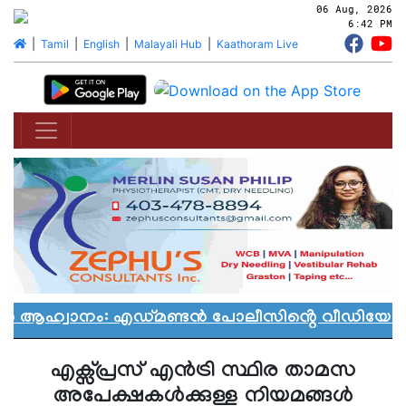
06 Aug, 2026
6:42 PM
|
Tamil
|
English
|
Malayali Hub
|
Kaathoram Live
ാൻ ആഹ്വാനം: എഡ്മണ്ടൻ പോലീസിൻ്റെ വീഡിയോ വി
എക്സ്പ്രസ് എൻട്രി സ്ഥിര താമസ
അപേക്ഷകൾക്കുള്ള നിയമങ്ങൾ