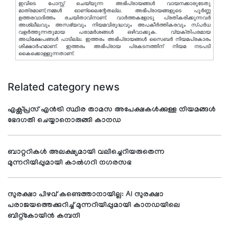
ഇവിടെ പോസ്റ്റ് ചെയ്യുന്ന അഭിപ്രായങ്ങള്‍ വായനക്കാരുടേതു
മാത്രമാണ്,നമ്മൾ ഓണ്ലൈന്റേതല്ല. അഭിപ്രായങ്ങളുടെ പൂർണ്ണ
ഉത്തരവാദിത്തം രചയിതാവിനാണ്. വാര്‍ത്തകളോടു പ്രതികരിക്കുന്നവര്‍
അശ്ലീലവും അസഭ്യവും നിയമവിരുദ്ധവും അപകീര്‍ത്തികരവും സ്പര്‍ധ
വളര്‍ത്തുന്നതുമായ പരാമര്‍ശങ്ങള്‍ ഒഴിവാക്കുക. വ്യക്തിപരമായ
അധിക്ഷേപങ്ങള്‍ പാടില്ല. ഇത്തരം അഭിപ്രായങ്ങള്‍ സൈബര്‍ നിയമപ്രകാരം
ശിക്ഷാര്‍ഹമാണ്. ഇത്തരം അഭിപ്രായ പ്രകടനത്തിന് നിയമ നടപടി
കൈക്കൊള്ളുന്നതാണ്.
Related category news
എക്സ്പ്രസ് എൻട്രി സ്ഥിര താമസ അപേക്ഷകൾക്കുള്ള നിയമങ്ങൾ
ഭേദഗതി ചെയ്യാനൊരുങ്ങി കാനഡ
ബാറ്ററികൾ അലക്ഷ്യമായി വലിച്ചെറിയരുതെന്ന
മുന്നറിയിപ്പുമായി കാൽഗറി നഗരസഭ
സുരക്ഷാ പിഴവ് കണ്ടെത്താനായില്ല: AI സുരക്ഷാ
പരാജയത്തെക്കുറിച്ച് മുന്നറിയിപ്പുമായി കാനഡയിലെ
ബിറ്റ്‌കോയിൻ കമ്പനി