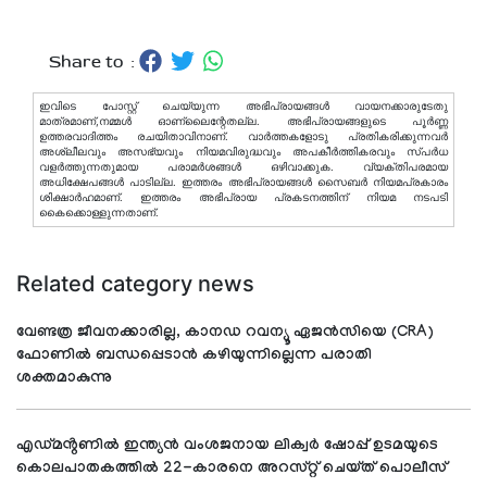
Share to :
ഇവിടെ പോസ്റ്റ് ചെയ്യുന്ന അഭിപ്രായങ്ങള്‍ വായനക്കാരുടേതു
മാത്രമാണ്,നമ്മൾ ഓണ്ലൈന്റേതല്ല. അഭിപ്രായങ്ങളുടെ പൂർണ്ണ
ഉത്തരവാദിത്തം രചയിതാവിനാണ്. വാര്‍ത്തകളോടു പ്രതികരിക്കുന്നവര്‍
അശ്ലീലവും അസഭ്യവും നിയമവിരുദ്ധവും അപകീര്‍ത്തികരവും സ്പര്‍ധ
വളര്‍ത്തുന്നതുമായ പരാമര്‍ശങ്ങള്‍ ഒഴിവാക്കുക. വ്യക്തിപരമായ
അധിക്ഷേപങ്ങള്‍ പാടില്ല. ഇത്തരം അഭിപ്രായങ്ങള്‍ സൈബര്‍ നിയമപ്രകാരം
ശിക്ഷാര്‍ഹമാണ്. ഇത്തരം അഭിപ്രായ പ്രകടനത്തിന് നിയമ നടപടി
കൈക്കൊള്ളുന്നതാണ്.
Related category news
വേണ്ടത്ര ജീവനക്കാരില്ല, കാനഡ റവന്യൂ ഏജൻസിയെ (CRA)
ഫോണിൽ ബന്ധപ്പെടാൻ കഴിയുന്നില്ലെന്ന പരാതി
ശക്തമാകുന്നു
എഡ്മൻ്റണിൽ ഇന്ത്യൻ വംശജനായ ലിക്വർ ഷോപ്പ് ഉടമയുടെ
കൊലപാതകത്തിൽ 22-കാരനെ അറസ്റ്റ് ചെയ്ത് പൊലീസ്