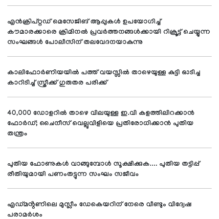
എൻക്രിപ്റ്റഡ് മെസേജിങ് ആപ്പുകൾ ഉപയോഗിച്ച്
കൗമാരക്കാരെ ക്രിമിനൽ പ്രവർത്തനങ്ങൾക്കായി റിക്രൂട്ട് ചെയ്യുന്ന
സംഘങ്ങൾ പോലീസിന് തലവേദനയാകുന്നു
കാലിഫോർണിയയിൽ പത്ത് വയസ്സിൽ താഴെയുള്ള കുട്ടി ഓടിച്ച
കാറിടിച്ച് സ്ത്രീക്ക് ഗുരുതര പരിക്ക്
40,000 ഡോളറിൽ താഴെ വിലയുള്ള ഇ.വി കളത്തിലിറക്കാൻ
ഫോർഡ്; ചൈനീസ് വെല്ലുവിളിയെ പ്രതിരോധിക്കാൻ പുതിയ
തന്ത്രം
പുതിയ ഫോണുകൾ വാങ്ങുമ്പോൾ സൂക്ഷിക്കുക.... പുതിയ തട്ടിപ്പ്
രീതിയുമായി പണംതട്ടുന്ന സംഘം സജീവം
എഡ്മൻ്റണിലെ മുസ്ലീം ഡേകെയറിന് നേരെ വീണ്ടും വിദ്വേഷ
പരാമർശം