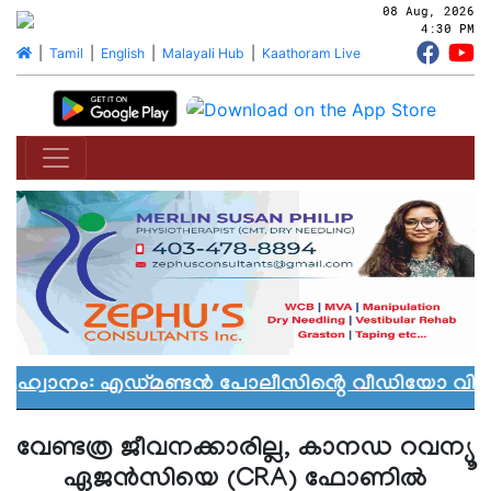
08 Aug, 2026
4:30 PM
|
Tamil
|
English
|
Malayali Hub
|
Kaathoram Live
ആഹ്വാനം: എഡ്മണ്ടൻ പോലീസിൻ്റെ വീഡിയോ വിവാദത
വേണ്ടത്ര ജീവനക്കാരില്ല, കാനഡ റവന്യൂ
ഏജൻസിയെ (CRA) ഫോണിൽ