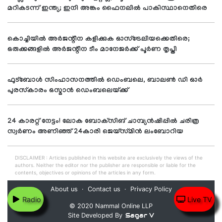
മറികടന്ന് ഇന്ത്യ; ഇനി അങ്കം ഫൈനലില്‍ പാകിസ്ഥാനെതിരെ
കൊച്ചിയില്‍ അര്‍ജന്റീന കളിക്കുക ഓസ്‌ട്രേലിയക്കെതിരെ;
ഒരുക്കങ്ങളില്‍ അര്‍ജന്റീന ടീം മാനേജര്‍ക്ക് പൂര്‍ണ തൃപ്തി
ഫുട്ബോൾ സിംഹാസനത്തിൽ ഡെംബലെ, ബാലൺ ഡി ഓർ
പുരസ്കാരം ഒസ്മാൻ ഡെംബലെയ്ക്ക്
24 കാരറ്റ് നേട്ടം! ലോക ബോക്‌സിങ് ചാമ്പ്യൻഷിപ്പിൽ ചരിത്ര
സ്വര്‍ണം അണിഞ്ഞ് 24കാരി ജെയ്‌സ്‌മിൻ ലംബോറിയ
DISCLAIMER : Articles published in this website are exclusively the views of the
authors. Neither the editor nor the publisher are responsible or liable for the
contents, objectives or opinions of the articles in any form.
About us
Contact us
Privacy Policy
Radio
Live TV
© 2020 Nammal Online LLP
Sagar V
Site Developed By