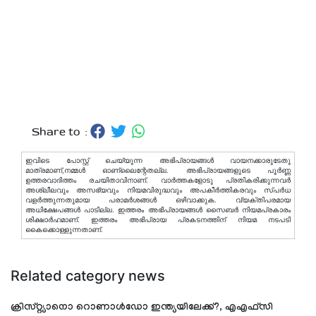
Share to :
ഇവിടെ പോസ്റ്റ് ചെയ്യുന്ന അഭിപ്രായങ്ങള്‍ വായനക്കാരുടേതു
മാത്രമാണ്,നമ്മൾ ഓണ്ലൈന്റേതല്ല. അഭിപ്രായങ്ങളുടെ പൂർണ്ണ
ഉത്തരവാദിത്തം രചയിതാവിനാണ്. വാര്‍ത്തകളോടു പ്രതികരിക്കുന്നവര്‍
അശ്ലീലവും അസഭ്യവും നിയമവിരുദ്ധവും അപകീര്‍ത്തികരവും സ്പര്‍ധ
വളര്‍ത്തുന്നതുമായ പരാമര്‍ശങ്ങള്‍ ഒഴിവാക്കുക. വ്യക്തിപരമായ
അധിക്ഷേപങ്ങള്‍ പാടില്ല. ഇത്തരം അഭിപ്രായങ്ങള്‍ സൈബര്‍ നിയമപ്രകാരം
ശിക്ഷാര്‍ഹമാണ്. ഇത്തരം അഭിപ്രായ പ്രകടനത്തിന് നിയമ നടപടി
കൈക്കൊള്ളുന്നതാണ്.
Related category news
ക്രിസ്റ്റ്യാനൊ റൊണാള്‍ഡോ ഇന്ത്യയിലേക്ക്?, എഎഫ്‌സി