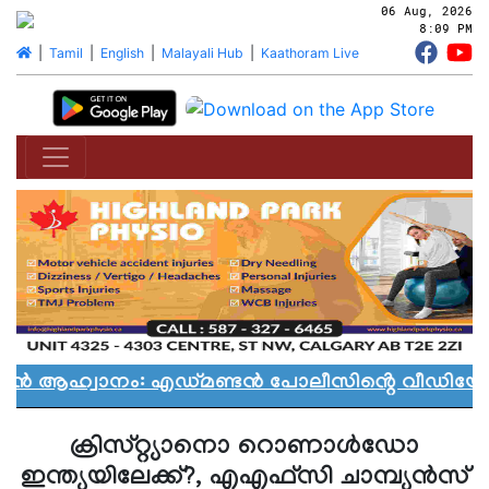
06 Aug, 2026
8:09 PM
|
Tamil
|
English
|
Malayali Hub
|
Kaathoram Live
യാൻ ആഹ്വാനം: എഡ്മണ്ടൻ പോലീസിൻ്റെ വീഡിയോ വ
ക്രിസ്റ്റ്യാനൊ റൊണാള്‍ഡോ
ഇന്ത്യയിലേക്ക്?, എഎഫ്‌സി ചാമ്പ്യൻസ്