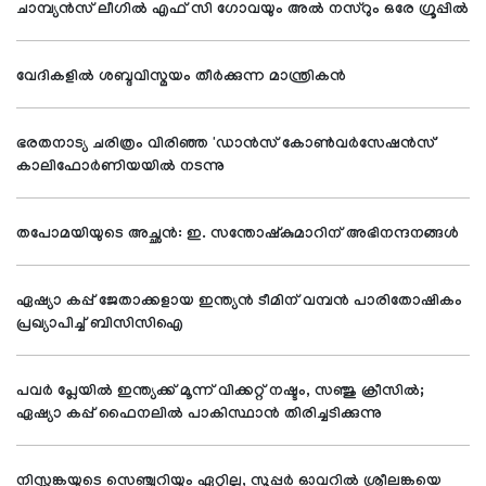
ചാമ്പ്യൻസ് ലീഗില്‍ എഫ് സി ഗോവയും അല്‍ നസ്റും ഒരേ ഗ്രൂപ്പില്‍
വേദികളില്‍ ശബ്ദവിസ്മയം തീര്‍ക്കുന്ന മാന്ത്രികന്‍
ഭരതനാട്യ ചരിത്രം വിരിഞ്ഞ 'ഡാന്‍സ് കോണ്‍വര്‍സേഷന്‍സ്'
കാലിഫോര്‍ണിയയില്‍ നടന്നു
തപോമയിയുടെ അച്ഛന്‍: ഇ. സന്തോഷ്‌കുമാറിന് അഭിനന്ദനങ്ങള്‍
ഏഷ്യാ കപ്പ് ജേതാക്കളായ ഇന്ത്യൻ ടീമിന് വമ്പന്‍ പാരിതോഷികം
പ്രഖ്യാപിച്ച് ബിസിസിഐ
പവര്‍ പ്ലേയില്‍ ഇന്ത്യക്ക് മൂന്ന് വിക്കറ്റ് നഷ്ടം, സഞ്ജു ക്രീസില്‍;
ഏഷ്യാ കപ്പ് ഫൈനലില്‍ പാകിസ്ഥാന്‍ തിരിച്ചടിക്കുന്നു
നിസ്സങ്കയുടെ സെഞ്ചുറിയും ഏറ്റില്ല, സൂപ്പര്‍ ഓവറില്‍ ശ്രീലങ്കയെ