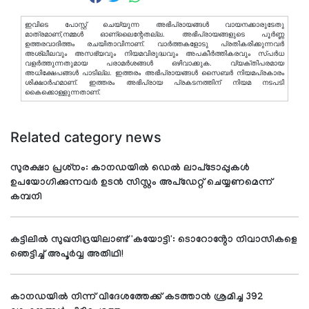
ഇവിടെ പോസ്റ്റ് ചെയ്യുന്ന അഭിപ്രായങ്ങള്‍ വായനക്കാരുടേതു
മാത്രമാണ്,നമ്മൾ ഓണ്ലൈന്റേതല്ല. അഭിപ്രായങ്ങളുടെ പൂർണ്ണ
ഉത്തരവാദിത്തം രചയിതാവിനാണ്. വാര്‍ത്തകളോടു പ്രതികരിക്കുന്നവര്‍
അശ്ലീലവും അസഭ്യവും നിയമവിരുദ്ധവും അപകീര്‍ത്തികരവും സ്പര്‍ധ
വളര്‍ത്തുന്നതുമായ പരാമര്‍ശങ്ങള്‍ ഒഴിവാക്കുക. വ്യക്തിപരമായ
അധിക്ഷേപങ്ങള്‍ പാടില്ല. ഇത്തരം അഭിപ്രായങ്ങള്‍ സൈബര്‍ നിയമപ്രകാരം
ശിക്ഷാര്‍ഹമാണ്. ഇത്തരം അഭിപ്രായ പ്രകടനത്തിന് നിയമ നടപടി
കൈക്കൊള്ളുന്നതാണ്.
Related category news
സുരക്ഷാ പ്രശ്‌നം: കാനഡയില്‍ ഡെല്‍ ലാപ്‌ടോപ്പുകള്‍
ഉപയോഗിക്കുന്നവര്‍ ഉടന്‍ സിസ്റ്റം അപ്‌ഡേറ്റ് ചെയ്യണമെന്ന്
കമ്പനി
കട്ടിലിൽ സുഖനിദ്രയിലാണ്ട് 'കയോട്ടി': ടൊറോൻ്റോ നിവാസികളെ
ഞെട്ടിച്ച് അപൂർവ്വ അതിഥി!
കാനഡയിൽ നിന്ന് വിദേശത്തേക്ക് കടത്താൻ ശ്രമിച്ച 392