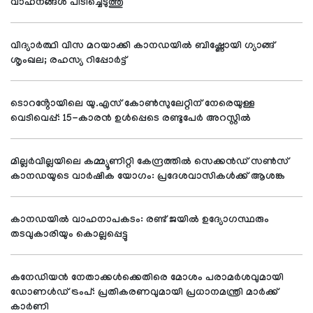
വാഹനങ്ങൾ പിടിച്ചെടുത്തു
വിദ്യാര്‍ത്ഥി വിസ മറയാക്കി കാനഡയില്‍ ബിഷ്ണോയി ഗ്യാങ്ങ്
ശൃംഖല; രഹസ്യ റിപ്പോര്‍ട്ട്
ടൊറൻ്റോയിലെ യു.എസ് കോൺസുലേറ്റിന് നേരെയുള്ള
വെടിവെപ്പ്: 15-കാരൻ ഉൾപ്പെടെ രണ്ടുപേർ അറസ്റ്റിൽ
മില്ലർവില്ലയിലെ കമ്മ്യൂണിറ്റി കേന്ദ്രത്തിൽ സെക്കൻഡ് സൺസ്
കാനഡയുടെ വാർഷിക യോഗം: പ്രദേശവാസികൾക്ക് ആശങ്ക
കാനഡയിൽ വാഹനാപകടം: രണ്ട് ജയിൽ ഉദ്യോഗസ്ഥരും
തടവുകാരിയും കൊല്ലപ്പെട്ടു
കനേഡിയൻ നേതാക്കൾക്കെതിരെ മോശം പരാമർശവുമായി
ഡോണൾഡ് ട്രംപ്: പ്രതികരണവുമായി പ്രധാനമന്ത്രി മാർക്ക്
കാർണി