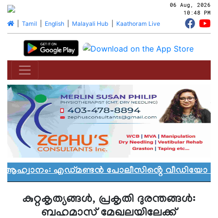
06 Aug, 2026
10:48 PM
|
Tamil
|
English
|
Malayali Hub
|
Kaathoram Live
 ആഹ്വാനം: എഡ്മണ്ടൻ പോലീസിൻ്റെ വീഡിയോ വിവാദ
കുറ്റകൃത്യങ്ങള്‍, പ്രകൃതി ദുരന്തങ്ങള്‍:
ബഹമാസ് മേഖലയിലേക്ക്