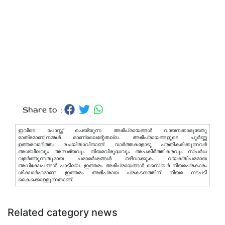
Share to :
ഇവിടെ പോസ്റ്റ് ചെയ്യുന്ന അഭിപ്രായങ്ങള്‍ വായനക്കാരുടേതു
മാത്രമാണ്,നമ്മൾ ഓണ്ലൈന്റേതല്ല. അഭിപ്രായങ്ങളുടെ പൂർണ്ണ
ഉത്തരവാദിത്തം രചയിതാവിനാണ്. വാര്‍ത്തകളോടു പ്രതികരിക്കുന്നവര്‍
അശ്ലീലവും അസഭ്യവും നിയമവിരുദ്ധവും അപകീര്‍ത്തികരവും സ്പര്‍ധ
വളര്‍ത്തുന്നതുമായ പരാമര്‍ശങ്ങള്‍ ഒഴിവാക്കുക. വ്യക്തിപരമായ
അധിക്ഷേപങ്ങള്‍ പാടില്ല. ഇത്തരം അഭിപ്രായങ്ങള്‍ സൈബര്‍ നിയമപ്രകാരം
ശിക്ഷാര്‍ഹമാണ്. ഇത്തരം അഭിപ്രായ പ്രകടനത്തിന് നിയമ നടപടി
കൈക്കൊള്ളുന്നതാണ്.
Related category news