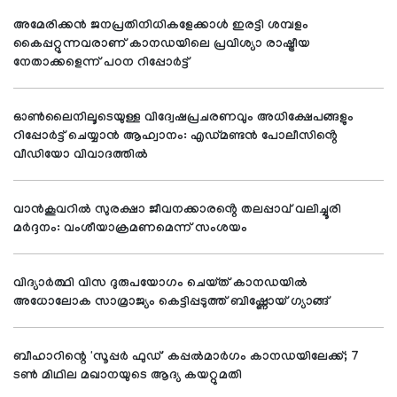
അമേരിക്കൻ ജനപ്രതിനിധികളേക്കാൾ ഇരട്ടി ശമ്പളം
കൈപ്പറ്റുന്നവരാണ് കാനഡയിലെ പ്രവിശ്യാ രാഷ്ട്രീയ
നേതാക്കളെന്ന് പഠന റിപ്പോർട്ട്
ഓൺലൈനിലൂടെയുള്ള വിദ്വേഷപ്രചരണവും അധിക്ഷേപങ്ങളും
റിപ്പോർട്ട് ചെയ്യാൻ ആഹ്വാനം: എഡ്മണ്ടൻ പോലീസിൻ്റെ
വീഡിയോ വിവാദത്തിൽ
വാൻകൂവറിൽ സുരക്ഷാ ജീവനക്കാരൻ്റെ തലപ്പാവ് വലിച്ചൂരി
മർദ്ദനം: വംശീയാക്രമണമെന്ന് സംശയം
വിദ്യാർത്ഥി വിസ ദുരുപയോഗം ചെയ്ത് കാനഡയിൽ
അധോലോക സാമ്രാജ്യം കെട്ടിപ്പടുത്ത് ബിഷ്ണോയ് ഗ്യാങ്ങ്
ബീഹാറിന്റെ 'സൂപ്പര്‍ ഫുഡ്' കപ്പല്‍മാര്‍ഗം കാനഡയിലേക്ക്; 7
ടണ്‍ മിഥില മഖാനയുടെ ആദ്യ കയറ്റുമതി