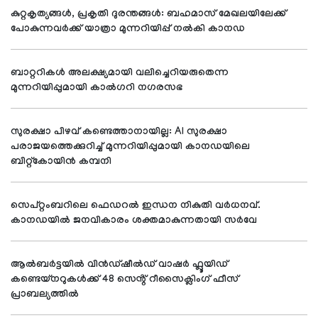
കുറ്റകൃത്യങ്ങള്‍, പ്രകൃതി ദുരന്തങ്ങള്‍: ബഹമാസ് മേഖലയിലേക്ക്
പോകുന്നവര്‍ക്ക് യാത്രാ മുന്നറിയിപ്പ് നല്‍കി കാനഡ
ബാറ്ററികൾ അലക്ഷ്യമായി വലിച്ചെറിയരുതെന്ന
മുന്നറിയിപ്പുമായി കാൽഗറി നഗരസഭ
സുരക്ഷാ പിഴവ് കണ്ടെത്താനായില്ല: AI സുരക്ഷാ
പരാജയത്തെക്കുറിച്ച് മുന്നറിയിപ്പുമായി കാനഡയിലെ
ബിറ്റ്‌കോയിൻ കമ്പനി
സെപ്റ്റംബറിലെ ഫെഡറൽ ഇന്ധന നികുതി വർധനവ്.
കാനഡയിൽ ജനവികാരം ശക്തമാകുന്നതായി സർവേ
ആൽബർട്ടയിൽ വിൻഡ്‌ഷീൽഡ് വാഷർ ഫ്ലൂയിഡ്
കണ്ടെയ്നറുകൾക്ക് 48 സെൻ്റ് റീസൈക്ലിംഗ് ഫീസ്
പ്രാബല്യത്തിൽ