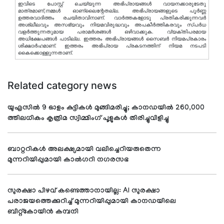
ഇവിടെ പോസ്റ്റ് ചെയ്യുന്ന അഭിപ്രായങ്ങള്‍ വായനക്കാരുടേതു
മാത്രമാണ്,നമ്മൾ ഓണ്ലൈന്റേതല്ല. അഭിപ്രായങ്ങളുടെ പൂർണ്ണ
ഉത്തരവാദിത്തം രചയിതാവിനാണ്. വാര്‍ത്തകളോടു പ്രതികരിക്കുന്നവര്‍
അശ്ലീലവും അസഭ്യവും നിയമവിരുദ്ധവും അപകീര്‍ത്തികരവും സ്പര്‍ധ
വളര്‍ത്തുന്നതുമായ പരാമര്‍ശങ്ങള്‍ ഒഴിവാക്കുക. വ്യക്തിപരമായ
അധിക്ഷേപങ്ങള്‍ പാടില്ല. ഇത്തരം അഭിപ്രായങ്ങള്‍ സൈബര്‍ നിയമപ്രകാരം
ശിക്ഷാര്‍ഹമാണ്. ഇത്തരം അഭിപ്രായ പ്രകടനത്തിന് നിയമ നടപടി
കൈക്കൊള്ളുന്നതാണ്.
Related category news
യുഎസില്‍ 9 ഓളം കുട്ടികള്‍ മുങ്ങിമരിച്ചു; കാനഡയില്‍ 260,000
ത്തിലധികം കൃത്രിമ സ്വിമ്മിംഗ് പൂളുകള്‍ തിരിച്ചുവിളിച്ചു
ബാറ്ററികൾ അലക്ഷ്യമായി വലിച്ചെറിയരുതെന്ന
മുന്നറിയിപ്പുമായി കാൽഗറി നഗരസഭ
സുരക്ഷാ പിഴവ് കണ്ടെത്താനായില്ല: AI സുരക്ഷാ
പരാജയത്തെക്കുറിച്ച് മുന്നറിയിപ്പുമായി കാനഡയിലെ
ബിറ്റ്‌കോയിൻ കമ്പനി