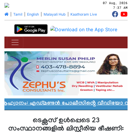
07 Aug, 2026
7:37 AM
|
Tamil
|
English
|
Malayali Hub
|
Kaathoram Live
ആഹ്വാനം: എഡ്മണ്ടൻ പോലീസിൻ്റെ വീഡിയോ വിവാദ
ടെക്സസ് ഉൾപ്പെടെ 23
സംസ്ഥാനങ്ങളിൽ ലിസ്റ്റീരിയ ഭീഷണി: