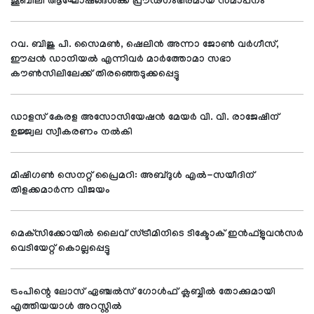
ജൂബിലി ആഘോഷങ്ങള്‍ക്ക് പ്രൗഢഗംഭീരമായ സമാപനം
റവ. ബിജു പി. സൈമണ്‍, ഷെലിന്‍ അന്നാ ജോണ്‍ വര്‍ഗീസ്,
ഈപ്പന്‍ ഡാനിയല്‍ എന്നിവര്‍ മാര്‍ത്തോമാ സഭാ
കൗണ്‍സിലിലേക്ക് തിരഞ്ഞെടുക്കപ്പെട്ടു
ഡാളസ് കേരള അസോസിയേഷന്‍ മേയര്‍ വി. വി. രാജേഷിന്
ഉജ്ജ്വല സ്വീകരണം നല്‍കി
മിഷിഗണ്‍ സെനറ്റ് പ്രൈമറി: അബ്ദുള്‍ എല്‍-സയീദിന്
തിളക്കമാര്‍ന്ന വിജയം
മെക്‌സിക്കോയില്‍ ലൈവ് സ്ട്രീമിനിടെ ടിക്ടോക് ഇന്‍ഫ്‌ളുവന്‍സര്‍
വെടിയേറ്റ് കൊല്ലപ്പെട്ടു
ട്രംപിന്റെ ലോസ് ഏഞ്ചല്‍സ് ഗോള്‍ഫ് ക്ലബ്ബില്‍ തോക്കുമായി
എത്തിയയാള്‍ അറസ്റ്റില്‍