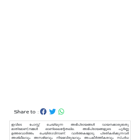
Share to :
ഇവിടെ പോസ്റ്റ് ചെയ്യുന്ന അഭിപ്രായങ്ങള്‍ വായനക്കാരുടേതു
മാത്രമാണ്,നമ്മൾ ഓണ്ലൈന്റേതല്ല. അഭിപ്രായങ്ങളുടെ പൂർണ്ണ
ഉത്തരവാദിത്തം രചയിതാവിനാണ്. വാര്‍ത്തകളോടു പ്രതികരിക്കുന്നവര്‍
അശ്ലീലവും അസഭ്യവും നിയമവിരുദ്ധവും അപകീര്‍ത്തികരവും സ്പര്‍ധ