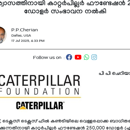
ശ്വാസത്തിനായി കാറ്റർപില്ലർ ഫൗണ്ടേഷൻ 
ഡോളർ സംഭാവന നൽകി
P.P.Cherian
Dallas, USA
17 Jul 2025, 4:33 PM
Follow us on :
പി പി ചെറി
, ടെക്സസ്: ടെക്സസ് ഹിൽ കൺട്രിയിലെ വെള്ളപ്പൊക്ക ബാധിത
കുന്നതിനായി കാറ്റർപില്ലർ ഫൗണ്ടേഷൻ 250,000 ഡോളർ 