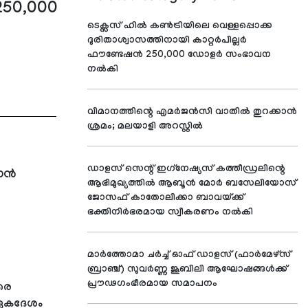
250,000
ടെക്സസ് ഹിൽ കൺട്രിയിലെ വെള്ളപ്പൊക്ക
ദുരിതാശ്വാസത്തിനായി കാറ്റർപില്ലർ
ഫൗണ്ടേഷൻ 250,000 ഡോളർ സംഭാവന
നൽകി
വിമാനത്തിന്റെ എമര്‍ജന്‍സി വാതില്‍ തുറക്കാന്‍
ശ്രമം; മലയാളി അറസ്റ്റില്‍
ഡാളസ് സെന്റ് ഇഗ്‌നേഷ്യസ് കത്തീഡ്രലിന്റെ
യാൻ
ആഭിമുഖ്യത്തില്‍ ആബൂന്‍ മോര്‍ ബസേലിയോസ്
ജോസഫ് കാതോലിക്കാ ബാവയ്ക്ക്
ഭക്തിനിര്‍ഭരമായ സ്വീകരണം നല്‍കി
മാര്‍ത്തോമാ ചര്‍ച്ച് ഓഫ് ഡാളസ് (ഫാര്‍മേഴ്സ്
ബ്രാഞ്ച്) സുവര്‍ണ്ണ ജൂബിലി ആഘോഷങ്ങള്‍ക്ക്
പ്രൗഢഗംഭീരമായ സമാപനം
രെ
(ഏകദേശം