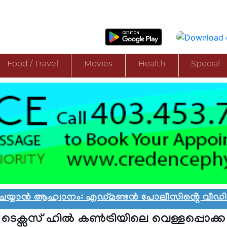
Food / Travel
Movies
Health
Special
ാൻ ആഹ്വാനം: എഡ്മണ്ടൻ പോലീസിൻ്റെ വീഡിയോ വിവ
ടെക്സസ് ഹിൽ കൺട്രിയിലെ വെള്ളപ്പൊക്ക