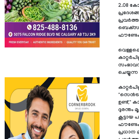
2.08 കോ
പ്രദേശങ
പ്രവർത
ബെക്‌സർ 
ഫൗണ്ടേ
വെള്ളപ്
കാറ്റർപ
സംഭാവനക
ചെയ്യുന്
കാറ്റർപ
"സെൻട്ര
ഉണ്ട്," 
ദുരന്തം
കൂട്ടായ 
ഫൗണ്ടേഷ
പ്രധാന