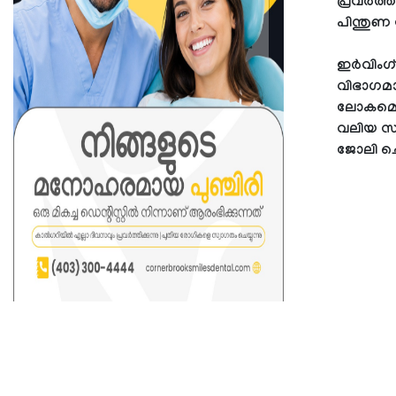
പ്രവർത്
പിന്തുണ
ഇർവിംഗ്
വിഭാഗമാ
ലോകമെമ്
വലിയ സം
ജോലി ചെ