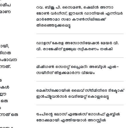
 സമീപ
റവ. ബിജു പി. സൈമണ്‍, ഷെലിന്‍ അന്നാ
മ്മാണ
ജോണ്‍ വര്‍ഗീസ്, ഈപ്പന്‍ ഡാനിയല്‍ എന്നിവര്‍
മാര്‍ത്തോമാ സഭാ കൗണ്‍സിലിലേക്ക്
തിരഞ്ഞെടുക്കപ്പെട്ടു
ഡാളസ് കേരള അസോസിയേഷന്‍ മേയര്‍ വി.
ായി,
വി. രാജേഷിന് ഉജ്ജ്വല സ്വീകരണം നല്‍കി
്തിഗത
 സംഭാവന
്നത്.
മിഷിഗണ്‍ സെനറ്റ് പ്രൈമറി: അബ്ദുള്‍ എല്‍-
സയീദിന് തിളക്കമാര്‍ന്ന വിജയം
ത
്തകൾ
മെക്‌സിക്കോയില്‍ ലൈവ് സ്ട്രീമിനിടെ ടിക്ടോക്
 "ഈ
ഇന്‍ഫ്‌ളുവന്‍സര്‍ വെടിയേറ്റ് കൊല്ലപ്പെട്ടു
 ഒരു
ർ
്നത് ഒരു
ട്രംപിന്റെ ലോസ് ഏഞ്ചല്‍സ് ഗോള്‍ഫ് ക്ലബ്ബില്‍
തോക്കുമായി എത്തിയയാള്‍ അറസ്റ്റില്‍