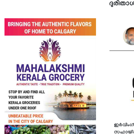
ദുരിതാ
ഇർവിംഗ്
സഹായിക്