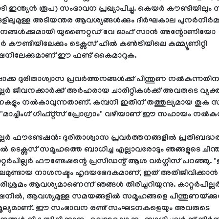
ടി ഇന്ത്യൻ രൂപ) സംഭാവന പ്രഖ്യാപിച്ചു. കെയർ കൗണ്ടിയിലും
്ങളിലുമുള്ള അടിയന്തര ആവശ്യങ്ങൾക്കും ദീർഘകാല പുനർനിർ
്തനങ്ങൾക്കുമായി യുണൈറ്റഡ് വേ ഓഫ് സാൻ അന്റോണിയോ
കൗണ്ടിയിലേക്കും ടെക്സസ് ഹിൽ കൺട്രിയിലെ കമ്മ്യൂണിറ്റി
ഷനിലേക്കുമാണ് ഈ ഫണ്ട് കൈമാറുക.
പൊക്ക ദുരിതാശ്വാസ പ്രവർത്തനങ്ങൾക്ക് പിന്തുണ നൽകുന്നതിന
ില്ലർ ജീവനക്കാർക്ക് അർഹരായ ചാരിറ്റികൾക്ക് അവരുടെ വ്യക
ളും നൽകാവുന്നതാണ്. കമ്പനി ഇതിന് തത്തുല്യമായ തുക
ന "മാച്ചിംഗ് ഗിഫ്റ്റ്സ് പ്രോഗ്രാം" വഴിയാണ് ഈ സഹായം നൽകുന
ില്ലർ ഫൗണ്ടേഷൻ: ദുരിതാശ്വാസ പ്രവർത്തനങ്ങളിൽ പ്രതിബദ്ധ
ൽ ടെക്സസ് സമൂഹത്തെ ബാധിച്ച എല്ലാവരോടും ഞങ്ങളുടെ ചിന
കാറ്റർപില്ലർ ഫൗണ്ടേഷന്റെ പ്രസിഡന്റ് ആശ വർഗ്ഗീസ് പറഞ്ഞു.
 മൂലമുണ്ടായ നാശനഷ്ടം ഹൃദയഭേദകമാണ്, ഇത് അതിജീവിക്കാൻ
പരിശ്രമം ആവശ്യമാണെന്ന് ഞങ്ങൾ തിരിച്ചറിയുന്നു. കാറ്റർപില്ല
നിൽ, ആവശ്യമുള്ള സമയങ്ങളിൽ സമൂഹങ്ങളെ പിന്തുണയ്ക്കുന
 മൂല്യമാണ്. ഈ സംഭാവന രണ്ട് സംഘടനകളെയും അവരുടെ