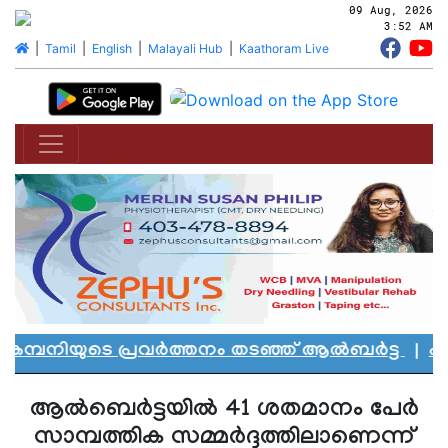
09 Aug, 2026
3:52 AM
|
Tamil
|
English
|
Malayali Hub
|
Kaathoram Live
മ്പനിയുടെ പ്രവർത്തനം തടഞ്ഞ് ആൽബർട്ട
|
എഡ്മ
ആല്‍ബെര്‍ട്ടയില്‍ 41 ശതമാനം പേര്‍
സാമ്പത്തിക സമ്മര്‍ദ്ദത്തിലാണെന്ന്