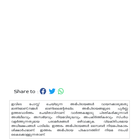
Share to :
ഇവിടെ പോസ്റ്റ് ചെയ്യുന്ന അഭിപ്രായങ്ങള്‍ വായനക്കാരുടേതു
മാത്രമാണ്,നമ്മൾ ഓണ്ലൈന്റേതല്ല. അഭിപ്രായങ്ങളുടെ പൂർണ്ണ
ഉത്തരവാദിത്തം രചയിതാവിനാണ്. വാര്‍ത്തകളോടു പ്രതികരിക്കുന്നവര്‍
അശ്ലീലവും അസഭ്യവും നിയമവിരുദ്ധവും അപകീര്‍ത്തികരവും സ്പര്‍ധ
വളര്‍ത്തുന്നതുമായ പരാമര്‍ശങ്ങള്‍ ഒഴിവാക്കുക. വ്യക്തിപരമായ
അധിക്ഷേപങ്ങള്‍ പാടില്ല. ഇത്തരം അഭിപ്രായങ്ങള്‍ സൈബര്‍ നിയമപ്രകാരം
ശിക്ഷാര്‍ഹമാണ്. ഇത്തരം അഭിപ്രായ പ്രകടനത്തിന് നിയമ നടപടി
കൈക്കൊള്ളുന്നതാണ്.