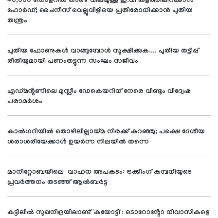
40,000 ഡോളറിൽ താഴെ വിലയുള്ള ഇ.വി കളത്തിലിറക്കാൻ
ഫോർഡ്; ചൈനീസ് വെല്ലുവിളിയെ പ്രതിരോധിക്കാൻ പുതിയ
തന്ത്രം
പുതിയ ഫോണുകൾ വാങ്ങുമ്പോൾ സൂക്ഷിക്കുക.... പുതിയ തട്ടിപ്പ്
രീതിയുമായി പണംതട്ടുന്ന സംഘം സജീവം
എഡ്മൻ്റണിലെ മുസ്ലീം ഡേകെയറിന് നേരെ വീണ്ടും വിദ്വേഷ
പരാമർശം
കാൽഗറിയിൽ തൊഴിലില്ലായ്മ നിരക്ക് കുറഞ്ഞു; പക്ഷെ ദേശീയ
ശരാശരിയേക്കാൾ ഉയർന്ന നിലയിൽ തന്നെ
മാനിറ്റോബയിലെ വാഹന അപകടം: ട്രക്കിംഗ് കമ്പനിയുടെ
പ്രവർത്തനം തടഞ്ഞ് ആൽബർട്ട
കട്ടിലിൽ സുഖനിദ്രയിലാണ്ട് 'കയോട്ടി': ടൊറോൻ്റോ നിവാസികളെ