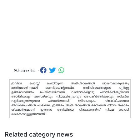
Share to :
ഇവിടെ പോസ്റ്റ് ചെയ്യുന്ന അഭിപ്രായങ്ങള്‍ വായനക്കാരുടേതു
മാത്രമാണ്,നമ്മൾ ഓണ്ലൈന്റേതല്ല. അഭിപ്രായങ്ങളുടെ പൂർണ്ണ
ഉത്തരവാദിത്തം രചയിതാവിനാണ്. വാര്‍ത്തകളോടു പ്രതികരിക്കുന്നവര്‍
അശ്ലീലവും അസഭ്യവും നിയമവിരുദ്ധവും അപകീര്‍ത്തികരവും സ്പര്‍ധ
വളര്‍ത്തുന്നതുമായ പരാമര്‍ശങ്ങള്‍ ഒഴിവാക്കുക. വ്യക്തിപരമായ
അധിക്ഷേപങ്ങള്‍ പാടില്ല. ഇത്തരം അഭിപ്രായങ്ങള്‍ സൈബര്‍ നിയമപ്രകാരം
ശിക്ഷാര്‍ഹമാണ്. ഇത്തരം അഭിപ്രായ പ്രകടനത്തിന് നിയമ നടപടി
കൈക്കൊള്ളുന്നതാണ്.
Related category news