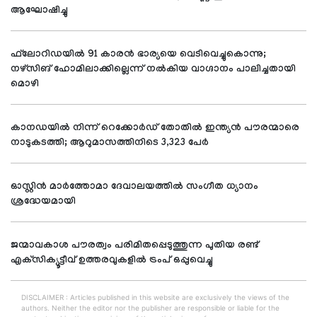
ആഘോഷിച്ചു
ഫ്‌ലോറിഡയില്‍ 91 കാരന്‍ ഭാര്യയെ വെടിവെച്ചുകൊന്നു;
നഴ്‌സിങ് ഹോമിലാക്കില്ലെന്ന് നല്‍കിയ വാഗ്ദാനം പാലിച്ചതായി
മൊഴി
കാനഡയില്‍ നിന്ന് റെക്കോര്‍ഡ് തോതില്‍ ഇന്ത്യന്‍ പൗരന്മാരെ
നാടുകടത്തി; ആറുമാസത്തിനിടെ 3,323 പേര്‍
ഓസ്റ്റിന്‍ മാര്‍ത്തോമാ ദേവാലയത്തില്‍ സംഗീത ധ്യാനം
ശ്രദ്ധേയമായി
ജന്മാവകാശ പൗരത്വം പരിമിതപ്പെടുത്തുന്ന പുതിയ രണ്ട്
എക്‌സിക്യൂട്ടീവ് ഉത്തരവുകളില്‍ ട്രംപ് ഒപ്പുവെച്ചു
DISCLAIMER : Articles published in this website are exclusively the views of the
authors. Neither the editor nor the publisher are responsible or liable for the