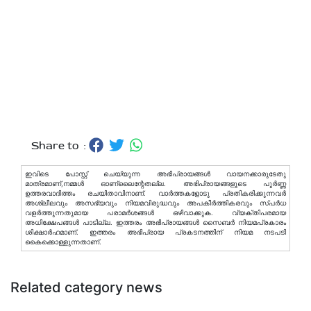
Share to :
ഇവിടെ പോസ്റ്റ് ചെയ്യുന്ന അഭിപ്രായങ്ങള്‍ വായനക്കാരുടേതു
മാത്രമാണ്,നമ്മൾ ഓണ്ലൈന്റേതല്ല. അഭിപ്രായങ്ങളുടെ പൂർണ്ണ
ഉത്തരവാദിത്തം രചയിതാവിനാണ്. വാര്‍ത്തകളോടു പ്രതികരിക്കുന്നവര്‍
അശ്ലീലവും അസഭ്യവും നിയമവിരുദ്ധവും അപകീര്‍ത്തികരവും സ്പര്‍ധ
വളര്‍ത്തുന്നതുമായ പരാമര്‍ശങ്ങള്‍ ഒഴിവാക്കുക. വ്യക്തിപരമായ
അധിക്ഷേപങ്ങള്‍ പാടില്ല. ഇത്തരം അഭിപ്രായങ്ങള്‍ സൈബര്‍ നിയമപ്രകാരം
ശിക്ഷാര്‍ഹമാണ്. ഇത്തരം അഭിപ്രായ പ്രകടനത്തിന് നിയമ നടപടി
കൈക്കൊള്ളുന്നതാണ്.
Related category news