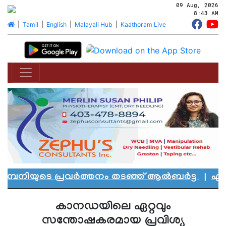
09 Aug, 2026
8:43 AM
|
Tamil
|
English
|
Malayali Hub
|
Kaathoram Live
്പനിയുടെ പ്രവർത്തനം തടഞ്ഞ് ആൽബർട്ട
|
എഡ്മൻ
കാനഡയിലെ ഏറ്റവും
സന്തോഷകരമായ പ്രവിശ്യ