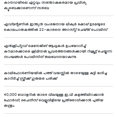
കാനഡയിലെ ഏറ്റവും സന്തോഷകരമായ പ്രവിശ്യ
ക്യൂബെക്കാണെന്ന് സർവേ
എഡ്മൻ്റണിൽ ഇന്ത്യൻ വംശജനായ ലിക്വർ ഷോപ്പ് ഉടമയുടെ
കൊലപാതകത്തിൽ 22-കാരനെ അറസ്റ്റ് ചെയ്ത് പൊലീസ്
എൻക്രിപ്റ്റഡ് മെസേജിങ് ആപ്പുകൾ ഉപയോഗിച്ച്
കൗമാരക്കാരെ ക്രിമിനൽ പ്രവർത്തനങ്ങൾക്കായി റിക്രൂട്ട് ചെയ്യുന്ന
സംഘങ്ങൾ പോലീസിന് തലവേദനയാകുന്നു
കാലിഫോർണിയയിൽ പത്ത് വയസ്സിൽ താഴെയുള്ള കുട്ടി ഓടിച്ച
കാറിടിച്ച് സ്ത്രീക്ക് ഗുരുതര പരിക്ക്
40,000 ഡോളറിൽ താഴെ വിലയുള്ള ഇ.വി കളത്തിലിറക്കാൻ
ഫോർഡ്; ചൈനീസ് വെല്ലുവിളിയെ പ്രതിരോധിക്കാൻ പുതിയ
തന്ത്രം