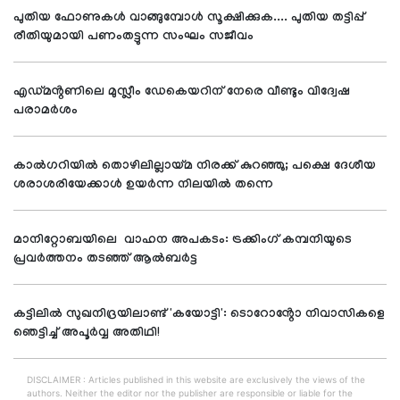
പുതിയ ഫോണുകൾ വാങ്ങുമ്പോൾ സൂക്ഷിക്കുക.... പുതിയ തട്ടിപ്പ്
രീതിയുമായി പണംതട്ടുന്ന സംഘം സജീവം
എഡ്മൻ്റണിലെ മുസ്ലീം ഡേകെയറിന് നേരെ വീണ്ടും വിദ്വേഷ
പരാമർശം
കാൽഗറിയിൽ തൊഴിലില്ലായ്മ നിരക്ക് കുറഞ്ഞു; പക്ഷെ ദേശീയ
ശരാശരിയേക്കാൾ ഉയർന്ന നിലയിൽ തന്നെ
മാനിറ്റോബയിലെ വാഹന അപകടം: ട്രക്കിംഗ് കമ്പനിയുടെ
പ്രവർത്തനം തടഞ്ഞ് ആൽബർട്ട
കട്ടിലിൽ സുഖനിദ്രയിലാണ്ട് 'കയോട്ടി': ടൊറോൻ്റോ നിവാസികളെ
ഞെട്ടിച്ച് അപൂർവ്വ അതിഥി!
DISCLAIMER : Articles published in this website are exclusively the views of the
authors. Neither the editor nor the publisher are responsible or liable for the