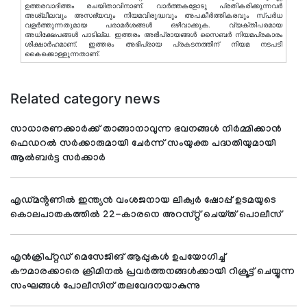
ഉത്തരവാദിത്തം രചയിതാവിനാണ്. വാര്‍ത്തകളോടു പ്രതികരിക്കുന്നവര്‍
അശ്ലീലവും അസഭ്യവും നിയമവിരുദ്ധവും അപകീര്‍ത്തികരവും സ്പര്‍ധ
വളര്‍ത്തുന്നതുമായ പരാമര്‍ശങ്ങള്‍ ഒഴിവാക്കുക. വ്യക്തിപരമായ
അധിക്ഷേപങ്ങള്‍ പാടില്ല. ഇത്തരം അഭിപ്രായങ്ങള്‍ സൈബര്‍ നിയമപ്രകാരം
ശിക്ഷാര്‍ഹമാണ്. ഇത്തരം അഭിപ്രായ പ്രകടനത്തിന് നിയമ നടപടി
കൈക്കൊള്ളുന്നതാണ്.
Related category news
സാധാരണക്കാർക്ക് താങ്ങാനാവുന്ന ഭവനങ്ങൾ നിർമ്മിക്കാൻ
ഫെഡറൽ സർക്കാരുമായി ചേർന്ന് സംയുക്ത പദ്ധതിയുമായി
ആൽബർട്ട സർക്കാർ
എഡ്മൻ്റണിൽ ഇന്ത്യൻ വംശജനായ ലിക്വർ ഷോപ്പ് ഉടമയുടെ
കൊലപാതകത്തിൽ 22-കാരനെ അറസ്റ്റ് ചെയ്ത് പൊലീസ്
എൻക്രിപ്റ്റഡ് മെസേജിങ് ആപ്പുകൾ ഉപയോഗിച്ച്
കൗമാരക്കാരെ ക്രിമിനൽ പ്രവർത്തനങ്ങൾക്കായി റിക്രൂട്ട് ചെയ്യുന്ന
സംഘങ്ങൾ പോലീസിന് തലവേദനയാകുന്നു