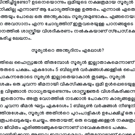
 ചിന്തിച്ചിട്ടുണ്ടോ? ഉടനെയൊന്നും ഭൂമിയുടെ നക്ഷത്രമായ സൂര്യൻ
്കില്ല എന്നാണ് ആ ചോദ്യത്തിനുള്ള ഉത്തരം. എന്നാൽ ഏത
ത്തെയും പോലെ ഒരു അന്ത്യകാലം സൂര്യനുമുണ്ടാകും. എങ്ങനെയ
‍റെ അവസാനം എന്ന ചോദ്യത്തിന് ഇതുവരെയുള്ള പഠനങ്ങളുടെ
നത്തില്‍ ശാസ്ത്രീയ വിശദീകരണം നല്‍കുകയാണ് സ്‌പേസ്.ക
ീകരിച്ച ലേഖനം.
സൂര്യന്‍റെ അന്ത്യദിനം എപ്പോള്‍?
ത്തിലെ ഹൈഡ്രജൻ തീരുമ്പോൾ സൂര്യൻ ഇല്ലാതാകുമെന്നാണ്
ജ്ഞരുടെ പക്ഷം. ഏകദേശം 5 ബില്യൺ വർഷങ്ങൾക്കുള്ളിൽ 
ോകുന്നതോടെ സൂര്യൻ ഇല്ലാതെയാകാന്‍ തുടങ്ങും. സൂര്യന്‍
ഷം ഒരു ചുവന്ന ഭീമനായി വികസിക്കുകയും ഭൂമി ഉൾപ്പെടെയുള
െ വിഴുങ്ങാൻ സാധ്യതയുണ്ടെന്നും ശാസ്ത്രജ്ഞർ വിശദീകരിക്കുന്ന
 ഇതൊന്നും അത്ര വേഗത്തില്‍ നടക്കാന്‍ പോകുന്ന കാര്യങ്ങളല്ല
റെ ചുവന്ന ഭീമൻ ഘട്ടം ഏകദേശം 1 ബില്യൺ വർഷങ്ങൾ നീണ്ടുനി
്തിനുശേഷം, സൂര്യൻ അതിന്‍റെ പുറംപാളികൾ ഉപേക്ഷിച്ച് ഒരു 
പപ്പെടുകയും ചെയ്യും. അതായത്, ഒരു വെള്ളക്കുള്ളന്‍ നക്ഷത
‍റെ ജീവിതം എരിഞ്ഞടങ്ങുകയെന്നാണ് ഗവേഷകരുടെ പക്ഷം.