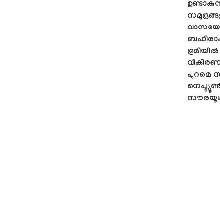
ഉണ്ടാകു
സമുദ്രങ്
വാസയോഗ്യ
ബഹിരാകാ
ഭൂമിയിൽ 
വികിരണവു
പുറമെ സൗ
നെപ്ട്യൂ
സൗരയൂഥത