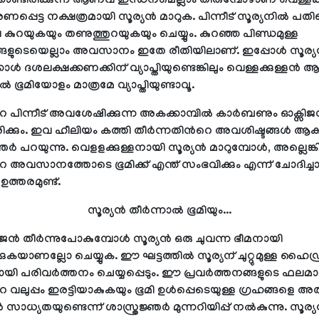
ൊണ്ടിരിക്കുന്ന ആണവ ഇന്ധനമെല്ലാം തീരുമ്പോഴാണ് വെള്ളക്കു
ണപ്പെട്ട നക്ഷത്രമായി സൂര്യന്‍ മാറുക. പിന്നീട് സൂര്യനിൽ പത
കുറയുകയും തണുത്തുറയുകയും ചെയ്യും. കുറഞ്ഞ പിണ്ഡമുള്ള
ങ്ങളുടെയെല്ലാം അവസാനം ഇതേ രീതിയിലാണ്. ഇപ്പോള്‍ സൂര്യ
ാള്‍ ദശലക്ഷക്കണക്കിന് വ്യാപ്തിയുണ്ടെങ്കിലും വെള്ളക്കുള്ളന്‍ 
 ഭൂമിയോളം മാത്രമേ വ്യാപ്തിയുണ്ടാവൂ.
‍റെ പിന്നീട് അവശേഷിക്കുന്ന അകക്കാമ്പിൽ കാർബണും ഓക്സിജ
രിക്കും. ഇവ ഹീലിയം കത്തി തീർന്നതിന്‍റെ അവശിഷ്ടങ്ങൾ ആകു
്ഞര്‍ പറയുന്നു. വെളളക്കുള്ളനായി സൂര്യൻ മാറുമ്പോൾ, അല്ലെങ്
റെ അവസാനത്തോടെ ഭൂമിക്ക് എന്ത് സംഭവിക്കും എന്ന് ചോദിച്
ത്തരമുണ്ട്.
സൂര്യന്‍ തീര്‍ന്നാല്‍ ഭൂമിയും...
 തീർന്നുപോകുമ്പോൾ സൂര്യൻ ഒരു ചുവന്ന ഭീമനായി
ുകയാണല്ലോ ചെയ്യുക. ഈ ഘട്ടത്തില്‍ സൂര്യന് ചുറ്റുമുള്ള ഹൈഡ
യി പരിവര്‍ത്തനം ചെയ്യപ്പെടും. ഈ പ്രവർത്തനങ്ങളുടെ ഫലമ
റെ വലുപ്പം ഇരട്ടിയാകുകയും ഭൂമി ഉൾപ്പെടെയുള്ള ഗ്രഹങ്ങളെ അത
ൻ സാധ്യതയുണ്ടെന്ന് ശാസ്ത്രജ്ഞർ മുന്നറിയിപ്പ് നല്‍കുന്നു. സൂര