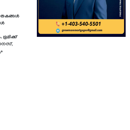
 വാതകങ്ങൾ
ങൾ
ഭൂമിക്ക്
റാനസ്,
യം