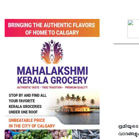
ഭൂമിയുട
വാദങ്ങളു