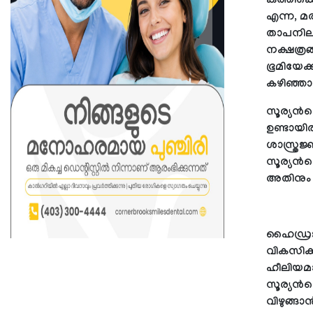
കത്തിക്ക
എന്ന, മര
താപനില 
നക്ഷത്ര
ഭൂമിയേക്ക
കഴിഞ്ഞാൽ
സൂര്യന്
ഉണ്ടായി
ശാസ്ത്രജ
സൂര്യന്‍
അതിനും ഉ
ഹൈഡ്രജൻ
വികസിക്ക
ഹീലിയമാ
സൂര്യന്‍
വിഴുങ്ങാ