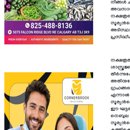
നിങ്ങള്‍
അവസാനിക
നക്ഷത്ര
സൂര്യന്
അടിസ്ഥാ
പ്രസിദ്ധ
നക്ഷത്ര
ശാസ്ത്ര
തീർന്നുപ
അതിനുശേ
ഗ്രഹങ്ങള
എന്നാല്‍
സൂര്യന്‍
ഈ ഘട്ടത
നെബുല രൂ
സൂര്യന്