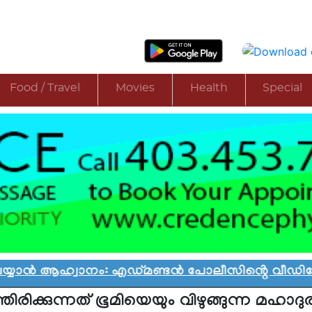
Food / Travel
Movies
Health
Special
ആഹ്വാനം: എഡ്മണ്ടൻ പോലീസിൻ്റെ വീഡിയോ വിവാദ
തിരിക്കുന്നത് ഭൂമിയെയും വിഴുങ്ങുന്ന മഹാദുര