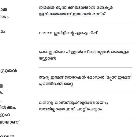
നിര്‍മിത ബുദ്ധിക്ക് തടയിടാന്‍ മനുഷ്യര്‍
ൊരു
ശ്രമിക്കരുതെന്ന് ഇലോണ്‍ മസ്‌ക്
ാകും
ോം
വരുന്നു ഗൂഗിളിന്റെ എഐ ചിപ്പ്
കൊതുകിനെ പിന്തുടര്‍ന്ന് കൊല്ലാന്‍ മൈക്രോ
ഡ്രോണ്‍
ഹൈഡ്രജൻ
ആദ്യ ഇമേജ് ജനറേഷന്‍ മോഡല്‍ 'മ്യൂസ് ഇമേജ്'
പുറത്തിറക്കി മെറ്റ
്ള
ു.
.
വരുന്നൂ വാട്‌സ്ആപ്പ് യൂസര്‍നെയിം;
ൽക്കും.
നമ്പരില്ലാതെ ഇനി ചാറ്റ് ചെയ്യാം
ഗ്രഹ
്രമായാണ്