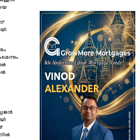
ള്ളന്‍
ിയെ
ന്
ആയി
നും
മെന്നും
കിൽ
ചാൽ
്രജന്‍
ായി
്
്യനിൽ