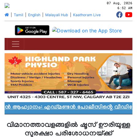
07 Aug, 2026
6:52 AM
|
Tamil
|
English
|
Malayali Hub
|
Kaathoram Live
്യാൻ ആഹ്വാനം: എഡ്മണ്ടൻ പോലീസിൻ്റെ വീഡിയോ 
വിമാനത്താവളങ്ങളിൽ ഷൂസ് ഊരിയുള്ള
സുരക്ഷാ പരിശോധനയ്ക്ക്