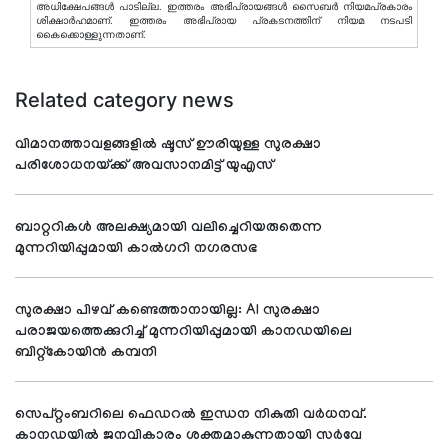
അധിക്ഷേപങ്ങള്‍ പാടില്ല. ഇത്തരം അഭിപ്രായങ്ങള്‍ സൈബര്‍ നിയമപ്രകാരം
ശിക്ഷാര്‍ഹമാണ്. ഇത്തരം അഭിപ്രായ പ്രകടനത്തിന് നിയമ നടപടി
കൈക്കൊള്ളുന്നതാണ്.
Related category news
വിമാനത്താവളങ്ങളിൽ ഷൂസ് ഊരിയുള്ള സുരക്ഷാ
പരിശോധനയ്ക്ക് അവസാനമിട്ട് യുഎസ്
ബാറ്ററികൾ അലക്ഷ്യമായി വലിച്ചെറിയരുതെന്ന
മുന്നറിയിപ്പുമായി കാൽഗറി നഗരസഭ
സുരക്ഷാ പിഴവ് കണ്ടെത്താനായില്ല: AI സുരക്ഷാ
പരാജയത്തെക്കുറിച്ച് മുന്നറിയിപ്പുമായി കാനഡയിലെ
ബിറ്റ്‌കോയിൻ കമ്പനി
സെപ്റ്റംബറിലെ ഫെഡറൽ ഇന്ധന നികുതി വർധനവ്.
കാനഡയിൽ ജനവികാരം ശക്തമാകുന്നതായി സർവേ