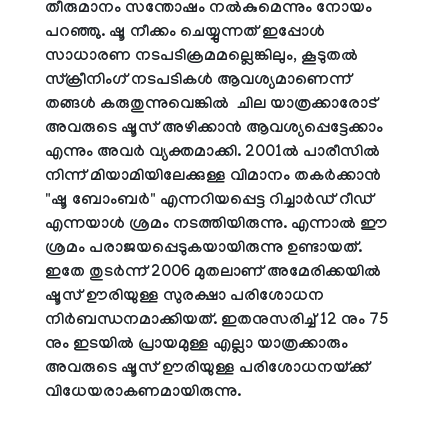
തീരുമാനം സന്തോഷം നൽകുമെന്നും നോയം
പറഞ്ഞു. ഷൂ നീക്കം ചെയ്യുന്നത് ഇപ്പോൾ
സാധാരണ നടപടിക്രമമല്ലെങ്കിലും, കൂടുതൽ
സ്‌ക്രീനിംഗ് നടപടികൾ ആവശ്യമാണെന്ന്
തങ്ങൾ കരുതുന്നുവെങ്കിൽ ചില യാത്രക്കാരോട്
അവരുടെ ഷൂസ് അഴിക്കാൻ ആവശ്യപ്പെട്ടേക്കാം
എന്നും അവർ വ്യക്തമാക്കി.
2001ൽ പാരീസിൽ
നിന്ന് മിയാമിയിലേക്കുള്ള വിമാനം തകർക്കാൻ
"ഷൂ ബോംബർ" എന്നറിയപ്പെട്ട റി
ച്ചാർഡ് റീഡ്
എന്നയാൾ ശ്രമം നടത്തിയിരുന്നു. എന്നാൽ ഈ
ശ്രമം പരാജയപ്പെടുകയായിരുന്നു ഉണ്ടായത്.
ഇതേ തുടർന്ന് 2006 മുതലാണ് അമേരിക്കയിൽ
ഷൂസ് ഊരിയുള്ള സുരക്ഷാ പരിശോധന
നിർബന്ധനമാക്കിയത്. ഇതനുസരിച്ച്
12 നും 75
നും ഇടയിൽ പ്രായമുള്ള എല്ലാ യാത്രക്കാരും
അവരുടെ ഷൂസ് ഊരിയുള്ള പരിശോധനയ്ക്ക്
വിധേയരാകണമായിരുന്നു.