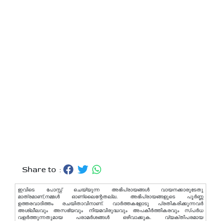
Share to :
ഇവിടെ പോസ്റ്റ് ചെയ്യുന്ന അഭിപ്രായങ്ങള്‍ വായനക്കാരുടേതു
മാത്രമാണ്,നമ്മൾ ഓണ്ലൈന്റേതല്ല. അഭിപ്രായങ്ങളുടെ പൂർണ്ണ
ഉത്തരവാദിത്തം രചയിതാവിനാണ്. വാര്‍ത്തകളോടു പ്രതികരിക്കുന്നവര്‍
അശ്ലീലവും അസഭ്യവും നിയമവിരുദ്ധവും അപകീര്‍ത്തികരവും സ്പര്‍ധ
വളര്‍ത്തുന്നതുമായ പരാമര്‍ശങ്ങള്‍ ഒഴിവാക്കുക. വ്യക്തിപരമായ