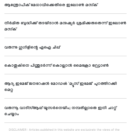
ആന്ത്രോപിക് മേധാവിക്കെതിരെ ഇലോണ്‍ മസ്‌ക്
നിര്‍മിത ബുദ്ധിക്ക് തടയിടാന്‍ മനുഷ്യര്‍ ശ്രമിക്കരുതെന്ന് ഇലോണ്‍
മസ്‌ക്
വരുന്നു ഗൂഗിളിന്റെ എഐ ചിപ്പ്
കൊതുകിനെ പിന്തുടര്‍ന്ന് കൊല്ലാന്‍ മൈക്രോ ഡ്രോണ്‍
ആദ്യ ഇമേജ് ജനറേഷന്‍ മോഡല്‍ 'മ്യൂസ് ഇമേജ്' പുറത്തിറക്കി
മെറ്റ
വരുന്നൂ വാട്‌സ്ആപ്പ് യൂസര്‍നെയിം; നമ്പരില്ലാതെ ഇനി ചാറ്റ്
ചെയ്യാം
DISCLAIMER : Articles published in this website are exclusively the views of the