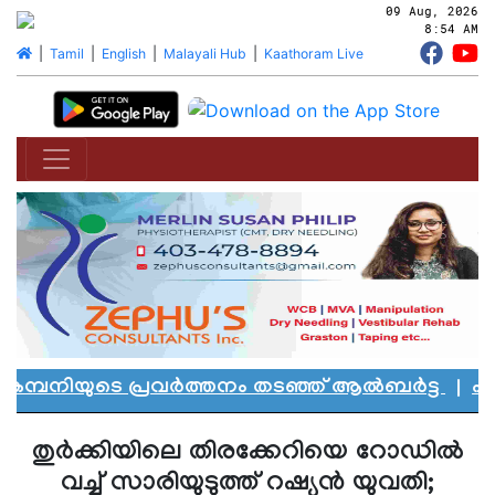
09 Aug, 2026
8:54 AM
|
Tamil
|
English
|
Malayali Hub
|
Kaathoram Live
മ്പനിയുടെ പ്രവർത്തനം തടഞ്ഞ് ആൽബർട്ട
|
എഡ്മ
തുര്‍ക്കിയിലെ തിരക്കേറിയെ റോഡിൽ
വച്ച് സാരിയുടുത്ത് റഷ്യൻ യുവതി;