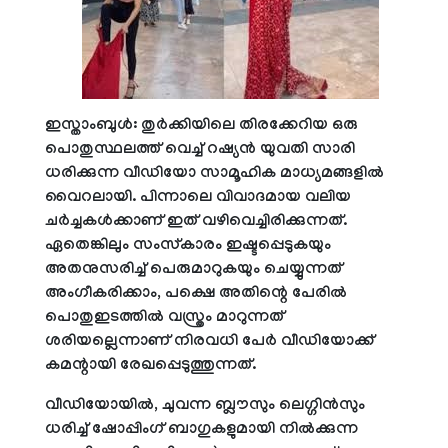
ഇസ്താംബുൾ: തുർക്കിയിലെ തിരക്കേറിയ ഒരു
പൊതുസ്ഥലത്ത് വെച്ച് റഷ്യൻ യുവതി സാരി
ധരിക്കുന്ന വീഡിയോ സാമൂഹിക മാധ്യമങ്ങളിൽ
വൈറലായി. പിന്നാലെ വിവാദമായ വലിയ
ചർച്ചകൾക്കാണ് ഇത് വഴിവെച്ചിരിക്കുന്നത്.
ഏതെങ്കിലും സംസ്കാരം ഇഷ്ടപ്പെടുകയും
അതനുസരിച്ച് പെരുമാറുകയും ചെയ്യുന്നത്
അംഗീകരിക്കാം, പക്ഷെ അതിന്റെ പേരിൽ
പൊതുഇടത്തിൽ വസ്ത്രം മാറുന്നത്
ശരിയല്ലെന്നാണ് നിരവധി പേര്‍ വീഡിയോക്ക്
കമന്റായി രേഖപ്പെടുത്തുന്നത്.
വീഡിയോയിൽ, ചുവന്ന ബ്ലൗസും ലെഗ്ഗിൻസും
ധരിച്ച് ഷോപ്പിംഗ് ബാഗുകളുമായി നിൽക്കുന്ന