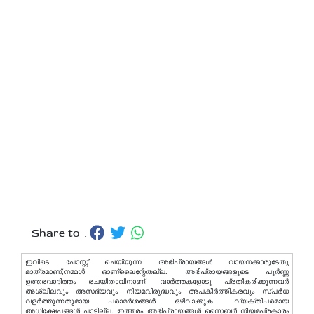
Share to :
ഇവിടെ പോസ്റ്റ് ചെയ്യുന്ന അഭിപ്രായങ്ങള്‍ വായനക്കാരുടേതു
മാത്രമാണ്,നമ്മൾ ഓണ്ലൈന്റേതല്ല. അഭിപ്രായങ്ങളുടെ പൂർണ്ണ
ഉത്തരവാദിത്തം രചയിതാവിനാണ്. വാര്‍ത്തകളോടു പ്രതികരിക്കുന്നവര്‍
അശ്ലീലവും അസഭ്യവും നിയമവിരുദ്ധവും അപകീര്‍ത്തികരവും സ്പര്‍ധ
വളര്‍ത്തുന്നതുമായ പരാമര്‍ശങ്ങള്‍ ഒഴിവാക്കുക. വ്യക്തിപരമായ
അധിക്ഷേപങ്ങള്‍ പാടില്ല. ഇത്തരം അഭിപ്രായങ്ങള്‍ സൈബര്‍ നിയമപ്രകാരം