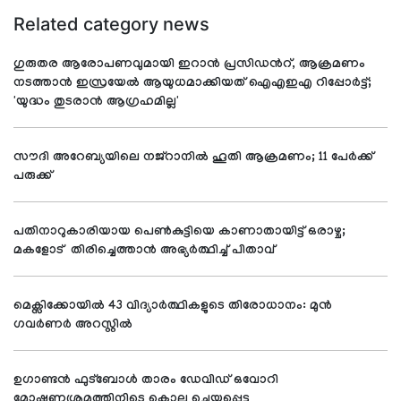
Related category news
ഗുരുതര ആരോപണവുമായി ഇറാൻ പ്രസിഡന്‍റ്, ആക്രമണം
നടത്താൻ ഇസ്രയേൽ ആയുധമാക്കിയത് ഐഎഇഎ റിപ്പോർട്ട്;
'യുദ്ധം തുടരാൻ ആഗ്രഹമില്ല'
സൗദി അറേബ്യയിലെ നജ്റാനില്‍ ഹൂതി ആക്രമണം; 11 പേര്‍ക്ക്
പരുക്ക്
പതിനാറുകാരിയായ പെണ്‍കുട്ടിയെ കാണാതായിട്ട് ഒരാഴ്ച;
മകളോട് തിരിച്ചെത്താന്‍ അഭ്യര്‍ത്ഥിച്ച് പിതാവ്
മെക്സിക്കോയില്‍ 43 വിദ്യാര്‍ത്ഥികളുടെ തിരോധാനം: മുന്‍
ഗവര്‍ണര്‍ അറസ്റ്റില്‍
ഉഗാണ്ടന്‍ ഫുട്‌ബോള്‍ താരം ഡേവിഡ് ഒവോറി
മോഷണശ്രമത്തിനിടെ കൊല ചെയ്യപ്പെട്ടു