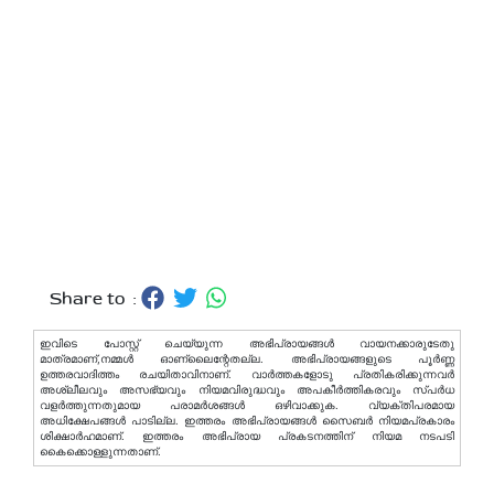
Share to :
ഇവിടെ പോസ്റ്റ് ചെയ്യുന്ന അഭിപ്രായങ്ങള്‍ വായനക്കാരുടേതു
മാത്രമാണ്,നമ്മൾ ഓണ്ലൈന്റേതല്ല. അഭിപ്രായങ്ങളുടെ പൂർണ്ണ
ഉത്തരവാദിത്തം രചയിതാവിനാണ്. വാര്‍ത്തകളോടു പ്രതികരിക്കുന്നവര്‍
അശ്ലീലവും അസഭ്യവും നിയമവിരുദ്ധവും അപകീര്‍ത്തികരവും സ്പര്‍ധ
വളര്‍ത്തുന്നതുമായ പരാമര്‍ശങ്ങള്‍ ഒഴിവാക്കുക. വ്യക്തിപരമായ
അധിക്ഷേപങ്ങള്‍ പാടില്ല. ഇത്തരം അഭിപ്രായങ്ങള്‍ സൈബര്‍ നിയമപ്രകാരം
ശിക്ഷാര്‍ഹമാണ്. ഇത്തരം അഭിപ്രായ പ്രകടനത്തിന് നിയമ നടപടി
കൈക്കൊള്ളുന്നതാണ്.