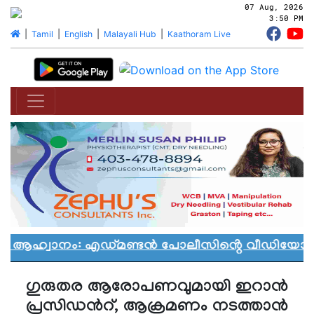
07 Aug, 2026
3:50 PM
|
Tamil
|
English
|
Malayali Hub
|
Kaathoram Live
ാൻ ആഹ്വാനം: എഡ്മണ്ടൻ പോലീസിൻ്റെ വീഡിയോ വിവ
ഗുരുതര ആരോപണവുമായി ഇറാൻ
പ്രസിഡന്‍റ്, ആക്രമണം നടത്താൻ