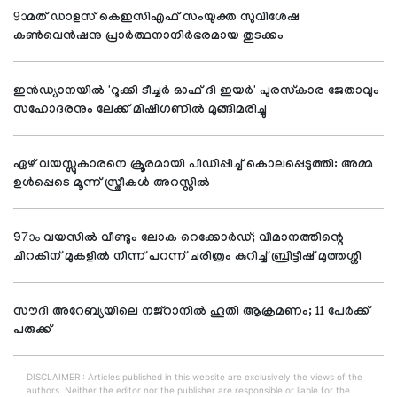
9ാമത് ഡാളസ് കെഇസിഎഫ് സംയുക്ത സുവിശേഷ
കണ്‍വെന്‍ഷനു പ്രാര്‍ത്ഥനാനിര്‍ഭരമായ തുടക്കം
ഇന്‍ഡ്യാനയില്‍ 'റൂക്കി ടീച്ചര്‍ ഓഫ് ദി ഇയര്‍' പുരസ്‌കാര ജേതാവും
സഹോദരനും ലേക്ക് മിഷിഗണില്‍ മുങ്ങിമരിച്ചു
ഏഴ് വയസ്സുകാരനെ ക്രൂരമായി പീഡിപ്പിച്ച് കൊലപ്പെടുത്തി: അമ്മ
ഉള്‍പ്പെടെ മൂന്ന് സ്ത്രീകള്‍ അറസ്റ്റില്‍
97ാം വയസില്‍ വീണ്ടും ലോക റെക്കോര്‍ഡ്; വിമാനത്തിന്റെ
ചിറകിന് മുകളില്‍ നിന്ന് പറന്ന് ചരിത്രം കുറിച്ച് ബ്രിട്ടീഷ് മുത്തശ്ശി
സൗദി അറേബ്യയിലെ നജ്റാനില്‍ ഹൂതി ആക്രമണം; 11 പേര്‍ക്ക്
പരുക്ക്
DISCLAIMER : Articles published in this website are exclusively the views of the
authors. Neither the editor nor the publisher are responsible or liable for the