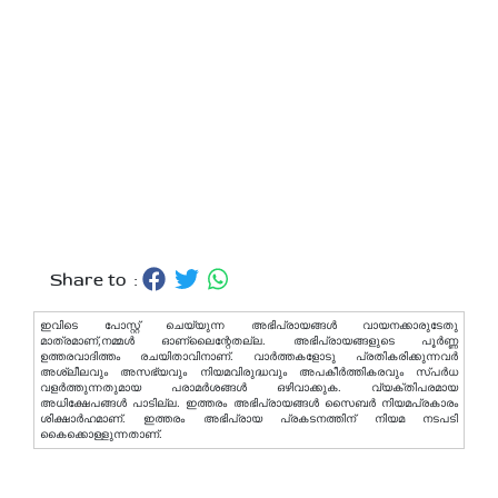
Share to :
ഇവിടെ പോസ്റ്റ് ചെയ്യുന്ന അഭിപ്രായങ്ങള്‍ വായനക്കാരുടേതു
മാത്രമാണ്,നമ്മൾ ഓണ്ലൈന്റേതല്ല. അഭിപ്രായങ്ങളുടെ പൂർണ്ണ
ഉത്തരവാദിത്തം രചയിതാവിനാണ്. വാര്‍ത്തകളോടു പ്രതികരിക്കുന്നവര്‍
അശ്ലീലവും അസഭ്യവും നിയമവിരുദ്ധവും അപകീര്‍ത്തികരവും സ്പര്‍ധ
വളര്‍ത്തുന്നതുമായ പരാമര്‍ശങ്ങള്‍ ഒഴിവാക്കുക. വ്യക്തിപരമായ
അധിക്ഷേപങ്ങള്‍ പാടില്ല. ഇത്തരം അഭിപ്രായങ്ങള്‍ സൈബര്‍ നിയമപ്രകാരം
ശിക്ഷാര്‍ഹമാണ്. ഇത്തരം അഭിപ്രായ പ്രകടനത്തിന് നിയമ നടപടി
കൈക്കൊള്ളുന്നതാണ്.