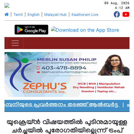
09 Aug, 2026
4:12 AM
|
Tamil
|
English
|
Malayali Hub
|
Kaathoram Live
്പനിയുടെ പ്രവർത്തനം തടഞ്ഞ് ആൽബർട്ട
|
എഡ്മൻ
യുക്രെയ്ൻ വിഷയത്തിൽ പുടിനുമായുള്ള
ചർച്ചയിൽ പുരോഗതിയില്ലെന്ന് ട്രംപ്