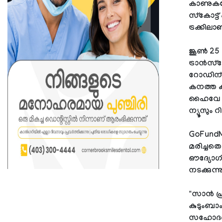
കാണുകയോ
സ്കോട്ട
ട്രക്കില
ജൂൺ 25 
ട്രാൻസ്
റോഡിന് സ
കനത്ത ക
ഹൈവേ പ
ന്യൂസും റ
GoFundM
മരിച്ചതെ
ഔദ്യോഗ
നടക്കുന്നു
"സാൻ ഫ്
കുടുംബാ
സഹോദരന്