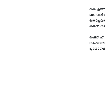
കെഎസ്ബി
ഒരു വലിയ
കൊച്ചുമ
മകൾ സ്കോ
ഷെരീഫ് 
സംഭവത്തെ
പുരോഗമി