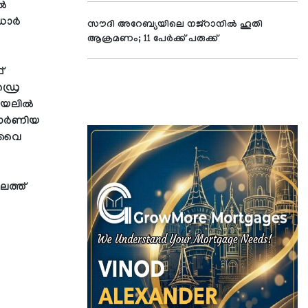
റൽ
 ഡോർ
സൗദി അറേബ്യയിലെ നജ്റാനില്‍ ഹൂതി
ആക്രമണം; 11 പേര്‍ക്ക് പരുക്ക്
്
ഡ്രെ
 കായലിൽ
ിഫോർണിയ
ബിവൈ
ലത്ത്