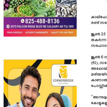
കാലിഫോർ
രണ്ട് സ
ജൂൺ 25 ന
തകർന്ന 
സഹോദരൻ 
ജൂൺ 6 ന
(61), സ
അപ്പോയി
മരിയയില
കാണാതായ
പോസ്റ്റിൽ പ
“അന്നുമ
കോളുകളു