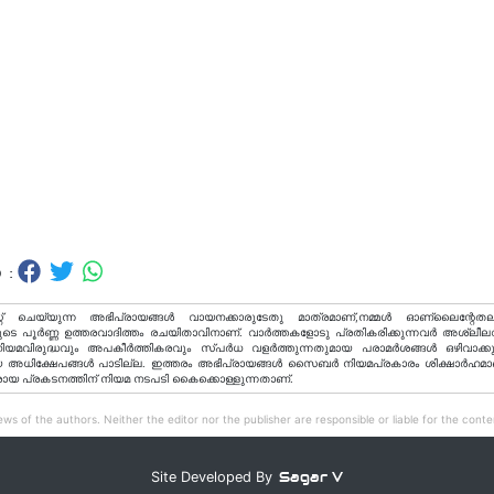
 :
റ് ചെയ്യുന്ന അഭിപ്രായങ്ങള്‍ വായനക്കാരുടേതു മാത്രമാണ്,നമ്മൾ ഓണ്ലൈന്റേതല
ടെ പൂർണ്ണ ഉത്തരവാദിത്തം രചയിതാവിനാണ്. വാര്‍ത്തകളോടു പ്രതികരിക്കുന്നവര്‍ അശ്ലീല
വിരുദ്ധവും അപകീര്‍ത്തികരവും സ്പര്‍ധ വളര്‍ത്തുന്നതുമായ പരാമര്‍ശങ്ങള്‍ ഒഴിവാക്ക
അധിക്ഷേപങ്ങള്‍ പാടില്ല. ഇത്തരം അഭിപ്രായങ്ങള്‍ സൈബര്‍ നിയമപ്രകാരം ശിക്ഷാര്‍ഹമാ
രായ പ്രകടനത്തിന് നിയമ നടപടി കൈക്കൊള്ളുന്നതാണ്.
ws of the authors. Neither the editor nor the publisher are responsible or liable for the conten
Sagar V
Site Developed By