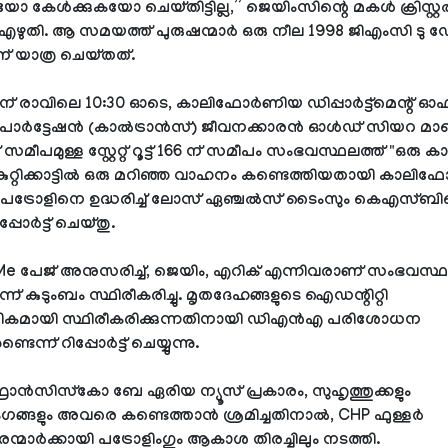
 കേൾക്കുകയോ ചെയ്തിട്ടില്ല,” ജെയിംസിന്റെ മകൾ ക്രിസ്റ്
് എഴുതി. ആ സമയത്ത് പുരുഷന്മാർ ഒരു നീല 1998 ജിഎംസി ടു
ാണ് യാത്ര ചെയ്തത്.
ന് രാവിലെ 10:30 ഓടെ, കാലിഫോർണിയ ഡിപ്പാർട്ട്‌മെന്റ് ഓഫ
‌പോർട്ടേഷൻ (കാൽട്രാൻസ്) ജീവനക്കാരൻ ഓൾഡ് സിയറ മാ
മീപമുള്ള സ്റ്റേറ്റ് റൂട്ട് 166 ന് സമീപം സംഭവസ്ഥലത്ത് "ഒരു
ുറ്റിക്കാട്ടിൽ ഒരു മറിഞ്ഞ വാഹനം കണ്ടെത്തിയതായി കാല
ട്രോളിനെ ഉദ്ധരിച്ച് ലോസ് ഏഞ്ചൽസ് ടൈംസും കെഎസ്‌
ിപ്പോർട്ട് ചെയ്തു.
e പേജ് അനുസരിച്ച്, ജെയിം, എറിക് എന്നിവരാണ് സംഭവസ്ഥ
ന്ന് കുടുംബം സ്ഥിരീകരിച്ചു. മൃതദേഹങ്ങളുടെ ഐഡന്റിറ്റി
ികമായി സ്ഥിരീകരിക്കുന്നതിനായി ഡിഎൻഎ പരിശോധന
ണ്ടെന്ന് റിപ്പോർട്ട് ചെയ്യുന്നു.
രാൻസിസ്കോ ബേ ഏരിയ ന്യൂസ് പ്രകാരം, സുഹൃത്തുക്കളും
ംഗങ്ങളും അവരെ കണ്ടെത്താൻ ശ്രമിച്ചതിനാൽ, CHP ഫുള്ളർ
മാർക്കായി പട്രോളിംഗും ആകാശ തിരച്ചിലും നടത്തി.