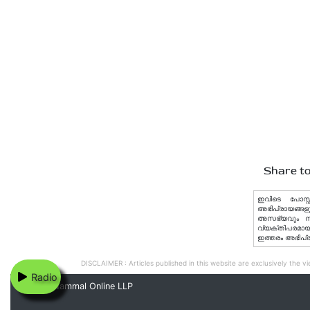
Share to
ഇവിടെ പോസ്റ്
അഭിപ്രായങ്ങളു
അസഭ്യവും നിയമ
വ്യക്തിപരമായ 
ഇത്തരം അഭിപ്
DISCLAIMER : Articles published in this website are exclusively the vie
Radio
© 2020 Nammal Online LLP