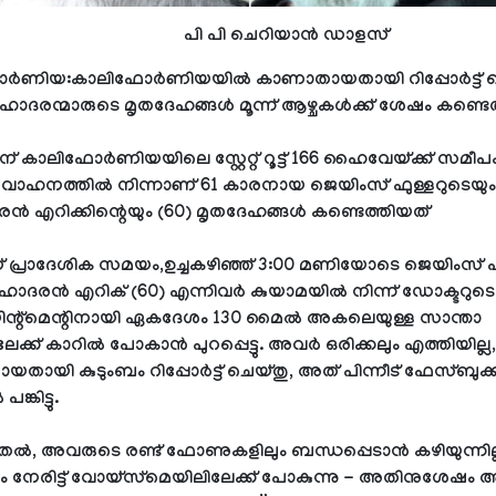
പി പി ചെറിയാൻ ഡാളസ്
ണിയ:കാലിഫോർണിയയിൽ കാണാതായതായി റിപ്പോർട്ട് ചെയ്യ
ഹോദരന്മാരുടെ മൃതദേഹങ്ങൾ മൂന്ന് ആഴ്ചകൾക്ക് ശേഷം കണ്ടെത
് കാലിഫോർണിയയിലെ സ്റ്റേറ്റ് റൂട്ട് 166 ഹൈവേയ്ക്ക് സമീപ
വാഹനത്തിൽ നിന്നാണ് 61 കാരനായ ജെയിംസ് ഫുള്ളറുടെയും
എറിക്കിന്റെയും (60) മൃതദേഹങ്ങൾ കണ്ടെത്തിയത്
് പ്രാദേശിക സമയം,ഉച്ചകഴിഞ്ഞ് 3:00 മണിയോടെ ജെയിംസ് ഫ
ഹോദരൻ എറിക് (60) എന്നിവർ കുയാമയിൽ നിന്ന് ഡോക്ടറുടെ
ന്റ്മെന്റിനായി ഏകദേശം 130 മൈൽ അകലെയുള്ള സാന്താ
േക്ക് കാറിൽ പോകാൻ പുറപ്പെട്ടു. അവർ ഒരിക്കലും എത്തിയില്
തായി കുടുംബം റിപ്പോർട്ട് ചെയ്തു, അത് പിന്നീട് ഫേസ്ബുക്
ങ്കിട്ടു.
ുതൽ, അവരുടെ രണ്ട് ഫോണുകളിലും ബന്ധപ്പെടാൻ കഴിയുന്നില്ല
ം നേരിട്ട് വോയ്‌സ്‌മെയിലിലേക്ക് പോകുന്നു - അതിനുശേഷ