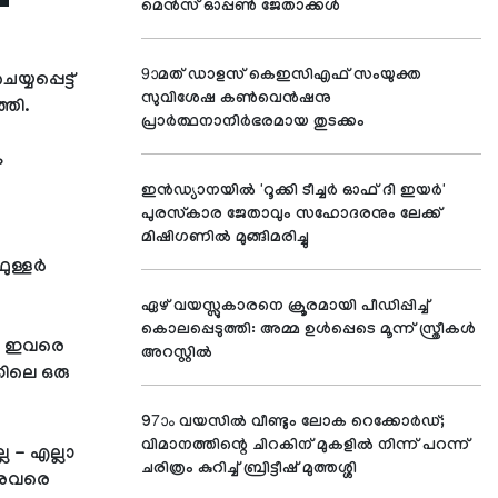
മെന്‍സ് ഓപ്പണ്‍ ജേതാക്കള്‍
9ാമത് ഡാളസ് കെഇസിഎഫ് സംയുക്ത
പ്പെട്ട്
സുവിശേഷ കണ്‍വെന്‍ഷനു
്തി.
പ്രാര്‍ത്ഥനാനിര്‍ഭരമായ തുടക്കം
ം
ഇന്‍ഡ്യാനയില്‍ 'റൂക്കി ടീച്ചര്‍ ഓഫ് ദി ഇയര്‍'
പുരസ്‌കാര ജേതാവും സഹോദരനും ലേക്ക്
മിഷിഗണില്‍ മുങ്ങിമരിച്ചു
ുള്ളർ
ഏഴ് വയസ്സുകാരനെ ക്രൂരമായി പീഡിപ്പിച്ച്
കൊലപ്പെടുത്തി: അമ്മ ഉള്‍പ്പെടെ മൂന്ന് സ്ത്രീകള്‍
ല, ഇവരെ
അറസ്റ്റില്‍
കിലെ ഒരു
97ാം വയസില്‍ വീണ്ടും ലോക റെക്കോര്‍ഡ്;
വിമാനത്തിന്റെ ചിറകിന് മുകളില്‍ നിന്ന് പറന്ന്
 - എല്ലാ
ചരിത്രം കുറിച്ച് ബ്രിട്ടീഷ് മുത്തശ്ശി
ം അവരെ