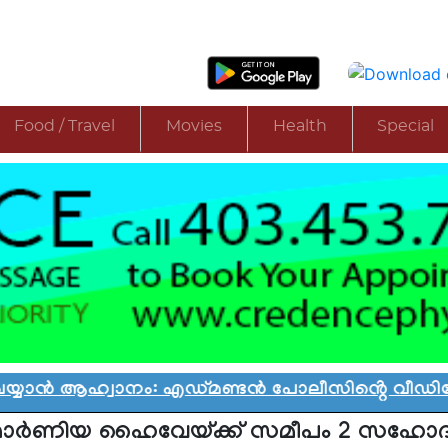
Food / Travel
Movies
Health
Special
ആഹ്വാനം: എഡ്മണ്ടൻ പോലീസിൻ്റെ വീഡിയോ വിവാദ
ോർണിയ ഹൈവേയ്ക്ക് സമീപം 2 സഹോദര