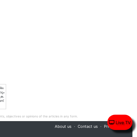
്ല.
വും
ുക.
ണ്.
ts, objectives or opinions of the articles in any form.
Live TV
About us
Contact us
Privacy Policy