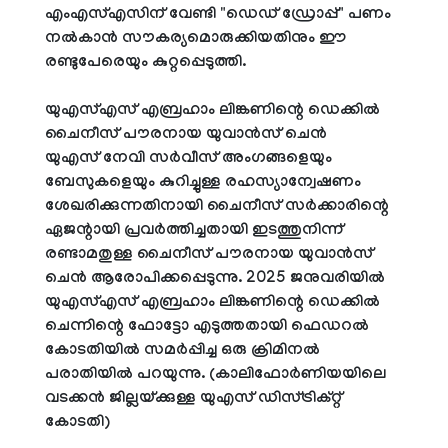
എം‌എസ്‌എസിന് വേണ്ടി "ഡെഡ് ഡ്രോപ്പ്" പണം
നൽകാൻ സൗകര്യമൊരുക്കിയതിനും ഈ
രണ്ടുപേരെയും കുറ്റപ്പെടുത്തി.
യു‌എസ്‌എസ് എബ്രഹാം ലിങ്കണിന്റെ ഡെക്കിൽ
ചൈനീസ് പൗരനായ യുവാൻസ് ചെൻ
യു‌എസ് നേവി സർവീസ് അംഗങ്ങളെയും
ബേസുകളെയും കുറിച്ചുള്ള രഹസ്യാന്വേഷണം
ശേഖരിക്കുന്നതിനായി ചൈനീസ് സർക്കാരിന്റെ
ഏജന്റായി പ്രവർത്തിച്ചതായി ഇടത്തുനിന്ന്
രണ്ടാമതുള്ള ചൈനീസ് പൗരനായ യുവാൻസ്
ചെൻ ആരോപിക്കപ്പെടുന്നു. 2025 ജനുവരിയിൽ
യു‌എസ്‌എസ് എബ്രഹാം ലിങ്കണിന്റെ ഡെക്കിൽ
ചെന്നിന്റെ ഫോട്ടോ എടുത്തതായി ഫെഡറൽ
കോടതിയിൽ സമർപ്പിച്ച ഒരു ക്രിമിനൽ
പരാതിയിൽ പറയുന്നു. (കാലിഫോർണിയയിലെ
വടക്കൻ ജില്ലയ്ക്കുള്ള യുഎസ് ഡിസ്ട്രിക്റ്റ്
കോടതി)