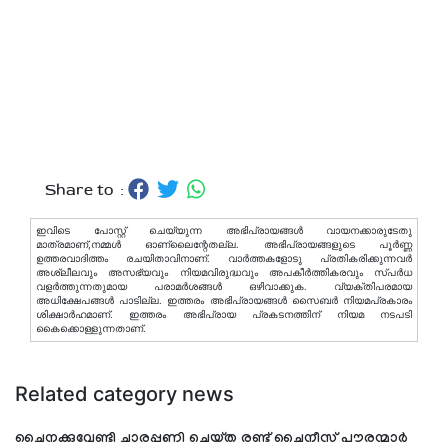
Share to :
ഇവിടെ പോസ്റ്റ് ചെയ്യുന്ന അഭിപ്രായങ്ങള്‍ വായനക്കാരുടേതു
മാത്രമാണ്,നമ്മൾ ഓണ്ലൈന്റേതല്ല. അഭിപ്രായങ്ങളുടെ പൂർണ്ണ
ഉത്തരവാദിത്തം രചയിതാവിനാണ്. വാര്‍ത്തകളോടു പ്രതികരിക്കുന്നവര്‍
അശ്ലീലവും അസഭ്യവും നിയമവിരുദ്ധവും അപകീര്‍ത്തികരവും സ്പര്‍ധ
വളര്‍ത്തുന്നതുമായ പരാമര്‍ശങ്ങള്‍ ഒഴിവാക്കുക. വ്യക്തിപരമായ
അധിക്ഷേപങ്ങള്‍ പാടില്ല. ഇത്തരം അഭിപ്രായങ്ങള്‍ സൈബര്‍ നിയമപ്രകാരം
ശിക്ഷാര്‍ഹമാണ്. ഇത്തരം അഭിപ്രായ പ്രകടനത്തിന് നിയമ നടപടി
കൈക്കൊള്ളുന്നതാണ്.
Related category news
ചൈനക്കുവേണ്ടി ചാരപ്പണി ചെയ്ത രണ്ട് ചൈനീസ് പൗരന്മാർ