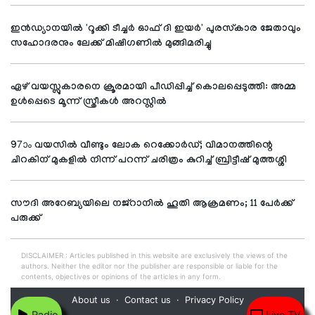
ഇന്‍ഡ്യാനയില്‍ 'റൂക്കി ടീച്ചര്‍ ഓഫ് ദി ഇയര്‍' പുരസ്‌കാര ജേതാവും
സഹോദരനും ലേക്ക് മിഷിഗണില്‍ മുങ്ങിമരിച്ചു
ഏഴ് വയസ്സുകാരനെ ക്രൂരമായി പീഡിപ്പിച്ച് കൊലപ്പെടുത്തി: അമ്മ
ഉള്‍പ്പെടെ മൂന്ന് സ്ത്രീകള്‍ അറസ്റ്റില്‍
97ാം വയസില്‍ വീണ്ടും ലോക റെക്കോര്‍ഡ്; വിമാനത്തിന്റെ
ചിറകിന് മുകളില്‍ നിന്ന് പറന്ന് ചരിത്രം കുറിച്ച് ബ്രിട്ടീഷ് മുത്തശ്ശി
സൗദി അറേബ്യയിലെ നജ്റാനില്‍ ഹൂതി ആക്രമണം; 11 പേര്‍ക്ക്
പരുക്ക്
DISCLAIMER : Articles published in this website are exclusively the views of the
authors. Neither the editor nor the publisher are responsible or liable for the
contents, objectives or opinions of the articles in any form.
About us
Contact us
Privacy Policy
Radio
Live TV