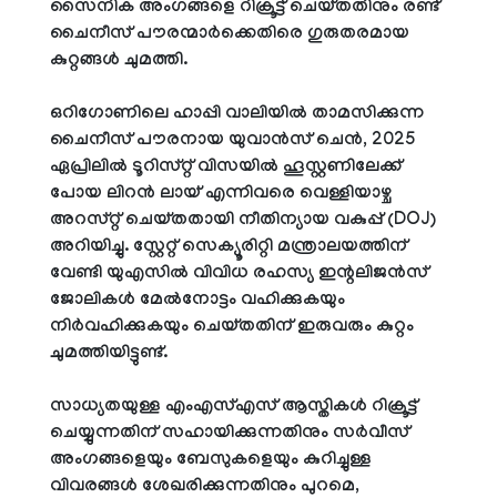
സൈനിക അംഗങ്ങളെ റിക്രൂട്ട് ചെയ്തതിനും രണ്ട്
ചൈനീസ് പൗരന്മാർക്കെതിരെ ഗുരുതരമായ
കുറ്റങ്ങൾ ചുമത്തി.
ഒറിഗോണിലെ ഹാപ്പി വാലിയിൽ താമസിക്കുന്ന
ചൈനീസ് പൗരനായ യുവാൻസ് ചെൻ, 2025
ഏപ്രിലിൽ ടൂറിസ്റ്റ് വിസയിൽ ഹൂസ്റ്റണിലേക്ക്
പോയ ലിറൻ ലായ് എന്നിവരെ വെള്ളിയാഴ്ച
അറസ്റ്റ് ചെയ്തതായി നീതിന്യായ വകുപ്പ് (DOJ)
അറിയിച്ചു. സ്റ്റേറ്റ് സെക്യൂരിറ്റി മന്ത്രാലയത്തിന്
വേണ്ടി യുഎസിൽ വിവിധ രഹസ്യ ഇന്റലിജൻസ്
ജോലികൾ മേൽനോട്ടം വഹിക്കുകയും
നിർവഹിക്കുകയും ചെയ്തതിന് ഇരുവരും കുറ്റം
ചുമത്തിയിട്ടുണ്ട്.
സാധ്യതയുള്ള എം‌എസ്‌എസ് ആസ്തികൾ റിക്രൂട്ട്
ചെയ്യുന്നതിന് സഹായിക്കുന്നതിനും സർവീസ്
അംഗങ്ങളെയും ബേസുകളെയും കുറിച്ചുള്ള
വിവരങ്ങൾ ശേഖരിക്കുന്നതിനും പുറമെ,