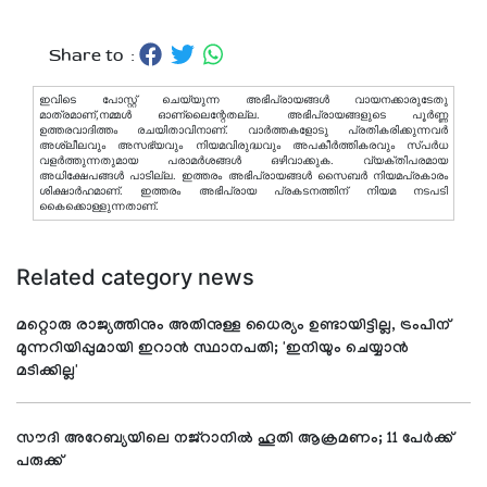
Share to :
ഇവിടെ പോസ്റ്റ് ചെയ്യുന്ന അഭിപ്രായങ്ങള്‍ വായനക്കാരുടേതു
മാത്രമാണ്,നമ്മൾ ഓണ്ലൈന്റേതല്ല. അഭിപ്രായങ്ങളുടെ പൂർണ്ണ
ഉത്തരവാദിത്തം രചയിതാവിനാണ്. വാര്‍ത്തകളോടു പ്രതികരിക്കുന്നവര്‍
അശ്ലീലവും അസഭ്യവും നിയമവിരുദ്ധവും അപകീര്‍ത്തികരവും സ്പര്‍ധ
വളര്‍ത്തുന്നതുമായ പരാമര്‍ശങ്ങള്‍ ഒഴിവാക്കുക. വ്യക്തിപരമായ
അധിക്ഷേപങ്ങള്‍ പാടില്ല. ഇത്തരം അഭിപ്രായങ്ങള്‍ സൈബര്‍ നിയമപ്രകാരം
ശിക്ഷാര്‍ഹമാണ്. ഇത്തരം അഭിപ്രായ പ്രകടനത്തിന് നിയമ നടപടി
കൈക്കൊള്ളുന്നതാണ്.
Related category news
മറ്റൊരു രാജ്യത്തിനും അതിനുള്ള ധൈര്യം ഉണ്ടായിട്ടില്ല, ട്രംപിന്
മുന്നറിയിപ്പുമായി ഇറാൻ സ്ഥാനപതി; 'ഇനിയും ചെയ്യാൻ
മടിക്കില്ല'
സൗദി അറേബ്യയിലെ നജ്റാനില്‍ ഹൂതി ആക്രമണം; 11 പേര്‍ക്ക്
പരുക്ക്