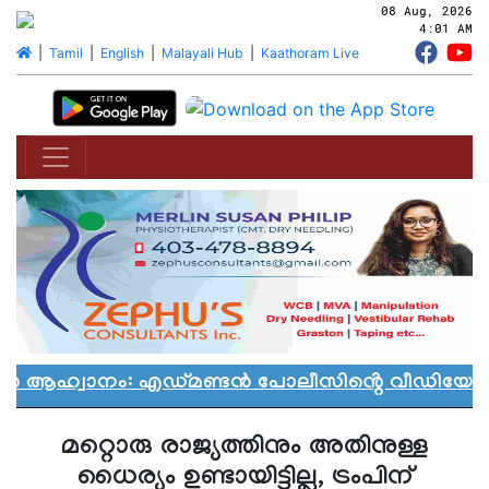
08 Aug, 2026
4:01 AM
|
Tamil
|
English
|
Malayali Hub
|
Kaathoram Live
ാൻ ആഹ്വാനം: എഡ്മണ്ടൻ പോലീസിൻ്റെ വീഡിയോ വി
മറ്റൊരു രാജ്യത്തിനും അതിനുള്ള
ധൈര്യം ഉണ്ടായിട്ടില്ല, ട്രംപിന്