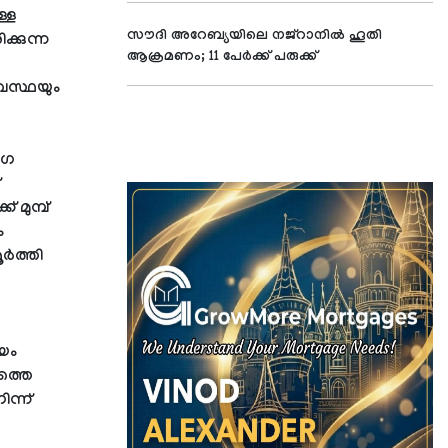
ള്ള
സൗദി അറേബ്യയിലെ നജ്റാനില്‍ ഹൂതി
്കുന്ന
ആക്രമണം; 11 പേര്‍ക്ക് പരുക്ക്
വസ്ഥയും
ോഗ
മുമ്പ്
ം
ർത്തി
യം
ത്തെ
ന്ന്