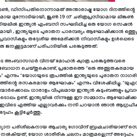
ടൺ, ഡിസി:പതിനൊന്നാമത് അന്താരാഷ്ട്ര യോഗ ദിനത്തിന്റെ
മായ മുന്നോടിയായി, ജൂൺ 19 ന് ചരിത്രപ്രസിദ്ധമായ ലിങ്കൺ
റിയലിൽ ഇന്ത്യൻ എംബസി സംഘടിപ്പിച്ച ഒരു യോഗ സെഷൻ
യമായി . ഇന്ത്യയുടെ പുരാതന പാരമ്പര്യം ആഘോഷിക്കാൻ ഒത്തു
 പ്രവാസികളും തദ്ദേശീയ അമേരിക്കൻ നിവാസികളും ഉൾപ്പെടെ
 ജനക്കൂട്ടമാണ് പരിപാടിയിൽ പങ്കെടുത്തത്.
ുടെ അംബാസഡർ വിനയ് മോഹൻ ക്വാത്ര പങ്കെടുത്തവരെ
ോധന ചെയ്തുകൊണ്ട്, പ്രഭാതത്തെ "ഒരു അത്ഭുതകരമായ
 എന്നും "യോഗയുടെ രൂപത്തിൽ ഇന്ത്യയുടെ പുരാതന നാഗര
തിന്റെ രസകരമായ ആഘോഷം" എന്നും വിശേഷിപ്പിച്ചു. "യു
രന്മാർക്കൊപ്പം ധാരാളം വിപുലമായ ഇന്ത്യൻ കുടുംബങ്ങളും പ്രവ
ൊപ്പം ഉണ്ട്. ഇന്ത്യയിൽ നിന്നുള്ള ഈ സമ്മാനം ആഘോഷിക്ക
ഇവിടെ എത്തിയ എല്ലാവർക്കും നന്ദി പറയാൻ ഞാൻ ആഗ്രഹിക്കു
ദേഹം കൂട്ടിച്ചേർത്തു.
യാന പരിശീലകനായ ആചാര്യ ഗോവിന്ദ് ബ്രഹ്മചാരിയാണ് സ
ം നൽകിയത്, യോഗ ശാരീരിക ചലനം മാത്രമല്ലെന്ന് അദ്ദേഹം