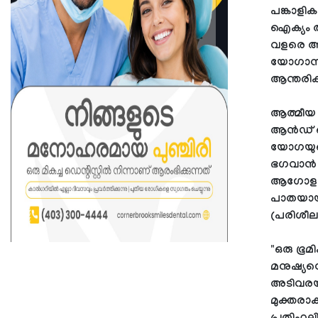
പങ്കാളികള
ഐക്യം അ
വളരെ ആഴ
യോഗാസനങ
ആന്തരിക 
ആത്മീയ പ
ആൻഡ് മെ
യോഗയുടെ 
ഭഗവാൻ ശ
ആഗോള ഐക
പാതയായ
(പരിശീല
"ഒരു ഭൂ
മനുഷ്യന്
അടിവരയി
മുക്തരാക