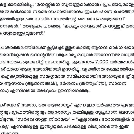
െ ഓർമ്മിപ്പിച്ചു. "മനസ്സിനെ സ്വതന്ത്രമാക്കാനും പ്രപഞ്ചവുമായു
നുഭവിക്കാൻ നമ്മെ സഹായിക്കാനും രൂപകൽപ്പന ചെയ്‌തിരിക
ത്തിലുള്ള ഒരു സംവിധാനത്തിന്റെ ഒരു ഭാഗം മാത്രമാണ്
്ങൾ," അദ്ദേഹം പറഞ്ഞു. "ലക്ഷ്യം വൈകാരിക സന്തുലിതാ
സ്വാതന്ത്ര്യവുമാണ്."
ശ്ചാത്തലത്തിലേക്ക് കൂട്ടിച്ചേർത്തുകൊണ്ട്, ആനന്ദ മാർഗ യ
ഡിറ്റേഷൻ സെന്ററിലെ ആചാര്യ മധുവർത്താനന്ദ് അവധുത്
വേരുകളെക്കുറിച്ച് സംസാരിച്ചു, ഏകദേശം 7,000 വർഷങ്ങൾക്ക് 
ിവനെ ആദ്യ യോഗിയായി ഉദ്ധരിച്ചു. വ്യക്തിഗത ക്ഷേമത്തിനു
്യത്തിനുമുള്ള സമഗ്രമായ സമീപനമായി യോഗയുടെ ത്രിമൂ
 ആസനം (ആസനങ്ങൾ), ദർശനം (തത്ത്വചിന്ത), സാധന
നം) എന്നിവയെ അദ്ദേഹം ഊന്നിപ്പറഞ്ഞു.
മിക്ക് വേണ്ടി യോഗ, ഒരു ആരോഗ്യം" എന്ന ഈ വർഷത്തെ പ്രമേ
റെയും ഗ്രഹത്തിന്റെയും ആരോഗ്യം തമ്മിലുള്ള സുപ്രധാന ബന്ധ
ടുന്നു. "സർവേ സന്തു നിരാമയ" - "എല്ലാവരും രോഗങ്ങളിൽ നി
ട്ടെ" എന്നതിലുള്ള ഇന്ത്യയുടെ പഴക്കമുള്ള വിശ്വാസത്തെ ഇത്