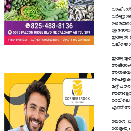
വാഷിംഗ്
വർണ്ണാഭ
മെമ്മോ
ശ്രദ്ധേ
ഇന്ത്യൻ
വലിയൊരു
ഇന്ത്യയ
അഭിസംബ
അനുഭവം"
പൈതൃകത്
മറ്റ് പൗ
ഞങ്ങളോട
രാവിലെ 
എന്ന് അദ്
യോഗ, ധ്
നേതൃത്വ