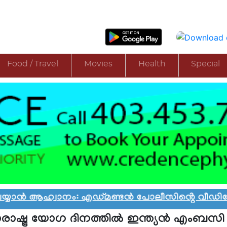
Food / Travel
Movies
Health
Special
 ആഹ്വാനം: എഡ്മണ്ടൻ പോലീസിൻ്റെ വീഡിയോ വിവാ
രാഷ്ട്ര യോഗ ദിനത്തിൽ ഇന്ത്യൻ എംബ