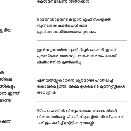
മെന്‍സ് ഓപ്പണ്‍ ജേതാക്കള്‍
9ാമത് ഡാളസ് കെഇസിഎഫ് സംയുക്ത
സുവിശേഷ കണ്‍വെന്‍ഷനു
കൂടിയ
പ്രാര്‍ത്ഥനാനിര്‍ഭരമായ തുടക്കം
ഇന്‍ഡ്യാനയില്‍ 'റൂക്കി ടീച്ചര്‍ ഓഫ് ദി ഇയര്‍'
പുരസ്‌കാര ജേതാവും സഹോദരനും ലേക്ക്
മിഷിഗണില്‍ മുങ്ങിമരിച്ചു
ിക
എസിലെ
ഏഴ് വയസ്സുകാരനെ ക്രൂരമായി പീഡിപ്പിച്ച്
ാസികളും
കൊലപ്പെടുത്തി: അമ്മ ഉള്‍പ്പെടെ മൂന്ന് സ്ത്രീകള്‍
അറസ്റ്റില്‍
ാൻ ഇന്ന്
ന്നു"
97ാം വയസില്‍ വീണ്ടും ലോക റെക്കോര്‍ഡ്;
വിമാനത്തിന്റെ ചിറകിന് മുകളില്‍ നിന്ന് പറന്ന്
െഷന്
ചരിത്രം കുറിച്ച് ബ്രിട്ടീഷ് മുത്തശ്ശി