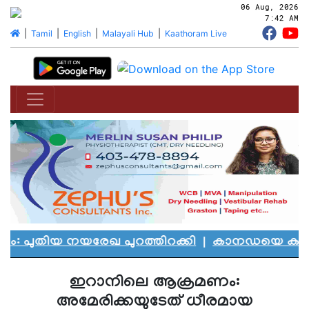
06 Aug, 2026
7:42 AM
|
Tamil
|
English
|
Malayali Hub
|
Kaathoram Live
ുതിയ നയരേഖ പുറത്തിറക്കി
|
കാനഡയെ കണ്ണീരിലാ
ഇറാനിലെ ആക്രമണം:
അമേരിക്കയുടേത് ധീരമായ