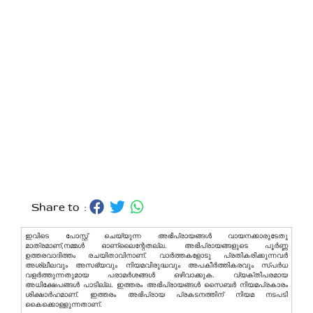
Share to :
ഇവിടെ പോസ്റ്റ് ചെയ്യുന്ന അഭിപ്രായങ്ങള്‍ വായനക്കാരുടേതു
മാത്രമാണ്,നമ്മൾ ഓണ്ലൈന്റേതല്ല. അഭിപ്രായങ്ങളുടെ പൂർണ്ണ
ഉത്തരവാദിത്തം രചയിതാവിനാണ്. വാര്‍ത്തകളോടു പ്രതികരിക്കുന്നവര്‍
അശ്ലീലവും അസഭ്യവും നിയമവിരുദ്ധവും അപകീര്‍ത്തികരവും സ്പര്‍ധ
വളര്‍ത്തുന്നതുമായ പരാമര്‍ശങ്ങള്‍ ഒഴിവാക്കുക. വ്യക്തിപരമായ
അധിക്ഷേപങ്ങള്‍ പാടില്ല. ഇത്തരം അഭിപ്രായങ്ങള്‍ സൈബര്‍ നിയമപ്രകാരം
ശിക്ഷാര്‍ഹമാണ്. ഇത്തരം അഭിപ്രായ പ്രകടനത്തിന് നിയമ നടപടി
കൈക്കൊള്ളുന്നതാണ്.