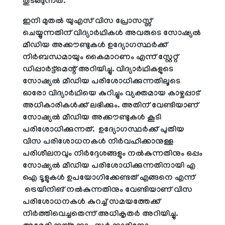
തുടങ്ങുന്നത്.
ഇനി മുതൽ യുഎസ് വിസ പ്രോസസ്സ്
ചെയ്യുന്നതിന് വിദ്യാർഥികൾ അവരുടെ സോഷ്യൽ
മീഡിയ അക്കൗണ്ടുകൾ ഉദ്യോഗസ്ഥർക്ക്
നിർബന്ധമായും കൈമാറണം എന്ന് സ്റ്റേറ്റ്
ഡിപ്പാർട്ട്മെന്റ് അറിയിച്ചു. വിദ്യാർഥികളുടെ
സോഷ്യൽ മീഡിയ പരിശോധിക്കുന്നതിലൂടെ
ഓരോ വിദ്യാർഥിയെ കുറിച്ചും വ്യക്തമായ കാഴ്ചപ്പാട്
അധികാരികൾക്ക് ലഭിക്കും. അതിന് വേണ്ടിയാണ്
സോഷ്യൽ മീഡിയ അക്കൗണ്ടുകൾ കൂടി
പരിശോധിക്കുന്നത്. ഉദ്യോഗസ്ഥർക്ക് പുതിയ
വിസ പരിശോധനകൾ നിർവഹിക്കാനുള്ള
പരിശീലനവും നിർദ്ദേശങ്ങളും നൽകുന്നതിനും ഒപ്പം
സോഷ്യൽ മീഡിയ പരിശോധിക്കുന്നതിനായി എ
ഐ ടൂളുകൾ ഉപയോഗിക്കേണ്ടത് എങ്ങനെ എന്ന്
ട്രെയിനിങ് നൽകുന്നതിനും വേണ്ടിയാണ് വിസ
പരിശോധനകൾ കുറച്ച് സമയത്തേക്ക്
നിർത്തിവെച്ചതെന്ന് അധികൃതർ അറിയിച്ചു.