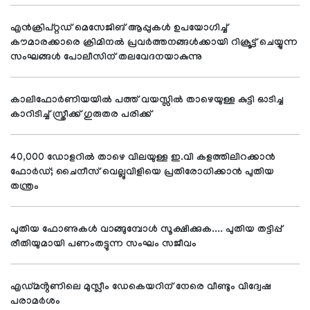
എൻക്രിപ്റ്റഡ് മെസേജിങ് ആപ്പുകൾ ഉപയോഗിച്ച്
കൗമാരക്കാരെ ക്രിമിനൽ പ്രവർത്തനങ്ങൾക്കായി റിക്രൂട്ട് ചെയ്യുന്ന
സംഘങ്ങൾ പോലീസിന് തലവേദനയാകുന്നു
കാലിഫോർണിയയിൽ പത്ത് വയസ്സിൽ താഴെയുള്ള കുട്ടി ഓടിച്ച
കാറിടിച്ച് സ്ത്രീക്ക് ഗുരുതര പരിക്ക്
40,000 ഡോളറിൽ താഴെ വിലയുള്ള ഇ.വി കളത്തിലിറക്കാൻ
ഫോർഡ്; ചൈനീസ് വെല്ലുവിളിയെ പ്രതിരോധിക്കാൻ പുതിയ
തന്ത്രം
പുതിയ ഫോണുകൾ വാങ്ങുമ്പോൾ സൂക്ഷിക്കുക.... പുതിയ തട്ടിപ്പ്
രീതിയുമായി പണംതട്ടുന്ന സംഘം സജീവം
എഡ്മൻ്റണിലെ മുസ്ലീം ഡേകെയറിന് നേരെ വീണ്ടും വിദ്വേഷ
പരാമർശം