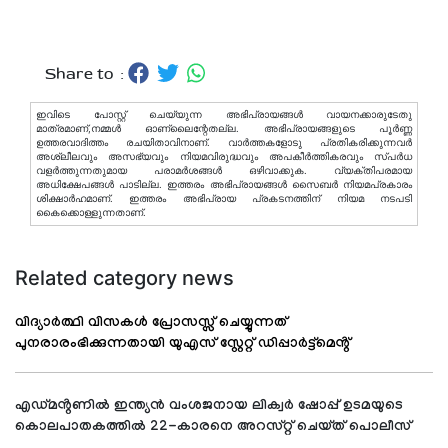
Share to :
ഇവിടെ പോസ്റ്റ് ചെയ്യുന്ന അഭിപ്രായങ്ങള്‍ വായനക്കാരുടേതു
മാത്രമാണ്,നമ്മൾ ഓണ്ലൈന്റേതല്ല. അഭിപ്രായങ്ങളുടെ പൂർണ്ണ
ഉത്തരവാദിത്തം രചയിതാവിനാണ്. വാര്‍ത്തകളോടു പ്രതികരിക്കുന്നവര്‍
അശ്ലീലവും അസഭ്യവും നിയമവിരുദ്ധവും അപകീര്‍ത്തികരവും സ്പര്‍ധ
വളര്‍ത്തുന്നതുമായ പരാമര്‍ശങ്ങള്‍ ഒഴിവാക്കുക. വ്യക്തിപരമായ
അധിക്ഷേപങ്ങള്‍ പാടില്ല. ഇത്തരം അഭിപ്രായങ്ങള്‍ സൈബര്‍ നിയമപ്രകാരം
ശിക്ഷാര്‍ഹമാണ്. ഇത്തരം അഭിപ്രായ പ്രകടനത്തിന് നിയമ നടപടി
കൈക്കൊള്ളുന്നതാണ്.
Related category news
വിദ്യാർത്ഥി വിസകൾ പ്രോസസ്സ് ചെയ്യുന്നത്
പുനരാരംഭിക്കുന്നതായി യുഎസ് സ്റ്റേറ്റ് ഡിപ്പാർട്ട്മെൻ്റ്
എഡ്മൻ്റണിൽ ഇന്ത്യൻ വംശജനായ ലിക്വർ ഷോപ്പ് ഉടമയുടെ
കൊലപാതകത്തിൽ 22-കാരനെ അറസ്റ്റ് ചെയ്ത് പൊലീസ്