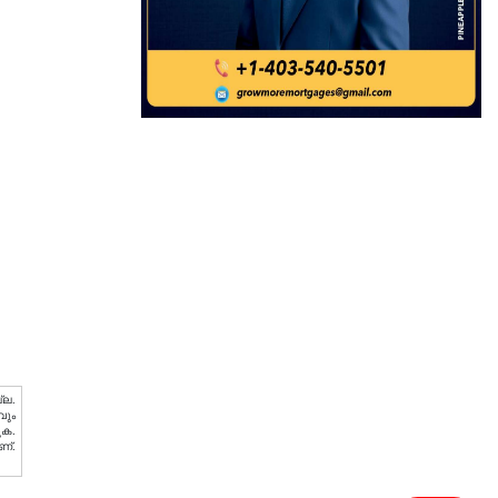
്ല.
വും
ുക.
ണ്.