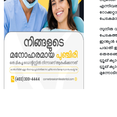
സ്വദേശി
എന്നിവര
റോക്കറ്
പേടകമാ
സുനിത വ
പേടകത്ത
ഇന്ത്യൻ
പദ്ധതി 
തെരഞ്ഞെട
ഗ്രൂപ്പ് 
ഗ്രൂപ്പ്
മുന്നോട