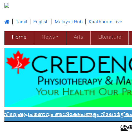
|
|
|
|
Tamil
English
Malayali Hub
Kaathoram Live
Home
News
Arts
Literature
രചരണവും അധിക്ഷേപങ്ങളും റിപ്പോർട്ട് ചെയ്യാ
ശുഭ