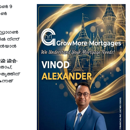
്കൺ 9
ാഗൺ
 ഡ്രാഗൺ
ൽ നിന്ന്
ഗഗൻയാൻ
ു ശുക്ല.
്രതാപ്,
ത്യത്തിന്
ന്നത്