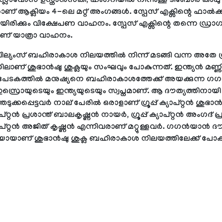
 സ്ലാവോസ് ഉസ്നാൻസ്കി, ഹംഗറിയിൽ നിന്നുള്ള ടിബോർ കാപു
ാണ് ആക്ലിയം 4-ലെ മറ്റ് അംഗങ്ങൾ. സ്പേസ് എക്സിന്റെ ഫാൽക
റായിരിക്കും വിക്ഷേപണ വാഹനം. സ്പേസ് എക്സിന്റെ തന്നെ ഡ്ര
ണ് യാത്രാ വാഹനം.
ില്യംസ് ബഹിരാകാശ നിലയത്തിൽ നിന്ന് മടങ്ങി വന്ന അതേ
ിലാണ് ശുഭാൻഷു ശുക്ലയും സംഘവും പോകുന്നത്. ഇന്ത്യൻ മണ്ണി
 പേടകത്തിൽ മനുഷ്യനെ ബഹിരാകാശത്തേക്ക് അയക്കുന്ന 
ഇസ്രൊയുടെയും ഇന്ത്യയുടെയും സ്വപ്നമാണ്. ആ ദൗത്യത്തിനായി
ുക്കപ്പെട്ടവർ നാല് പേരിൽ ഒരാളാണ് ഗ്രൂപ്പ് ക്യാപ്റ്റൻ ശുഭാൻശ
ക്യാപ്റ്റൻ പ്രശാന്ത് ബാലകൃഷ്ണൻ നായർ, ഗ്രൂപ്പ് ക്യാപ്റ്റൻ അംഗദ് പ
 ക്യാപ്റ്റൻ അജിത് കൃഷ്ണൻ എന്നിവരാണ് മറ്റുള്ളവർ. ഗഗൻയാൻ ദൗ
ിയായാണ് ശുഭാൻഷു ശുക്ല ബഹിരാകാശ നിലയത്തിലേക്ക് പോകു