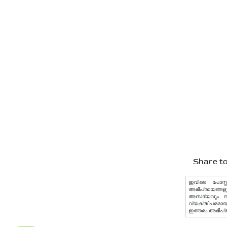
Share to
ഇവിടെ പോസ്റ്
അഭിപ്രായങ്ങളു
അസഭ്യവും നിയമ
വ്യക്തിപരമായ 
ഇത്തരം അഭിപ്