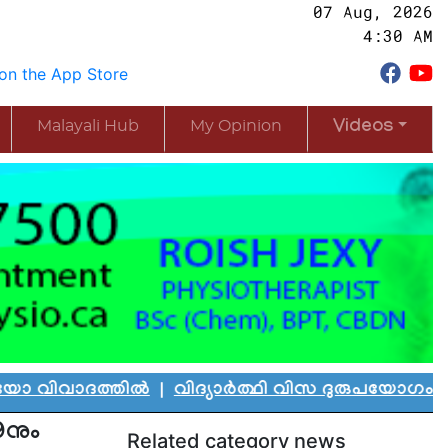
07 Aug, 2026
4:30 AM
Malayali Hub
My Opinion
Videos
ദത്തിൽ
|
വിദ്യാർത്ഥി വിസ ദുരുപയോഗം ചെയ്ത് കാ
9നും
Related category news