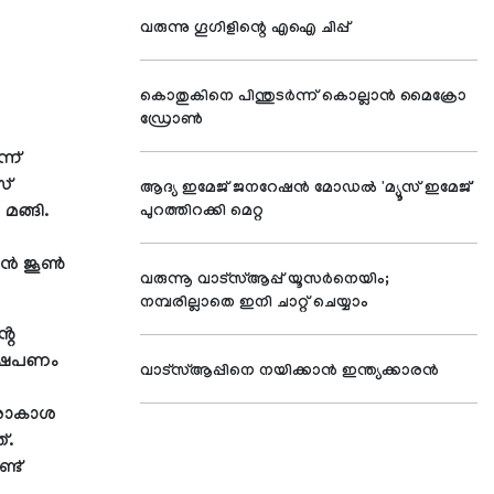
വരുന്നു ഗൂഗിളിന്റെ എഐ ചിപ്പ്
കൊതുകിനെ പിന്തുടര്‍ന്ന് കൊല്ലാന്‍ മൈക്രോ
ഡ്രോണ്‍
്ന്
സ്
ആദ്യ ഇമേജ് ജനറേഷന്‍ മോഡല്‍ 'മ്യൂസ് ഇമേജ്'
മങ്ങി.
പുറത്തിറക്കി മെറ്റ
താൻ ജൂൺ
വരുന്നൂ വാട്‌സ്ആപ്പ് യൂസര്‍നെയിം;
നമ്പരില്ലാതെ ഇനി ചാറ്റ് ചെയ്യാം
റെ
ക്ഷേപണം
വാട്‌സ്ആപ്പിനെ നയിക്കാന്‍ ഇന്ത്യക്കാരന്‍
ിരാകാശ
്.
്ട്