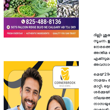
ദില്ലി:
ശുഭ
സൂചന. ജ
നേരത്തെ 
അന്തിമ 
എക്സുമാ
അവസാനം 
മെയ് 29ന
സമയം തീ
മാറ്റി. 
ശർമ്മയ്
നിലയത്ത
നാസയുടെ