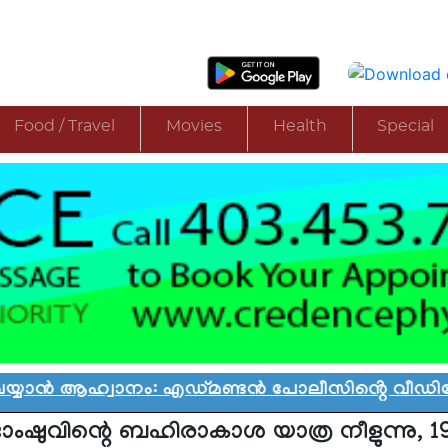
Food / Travel
Movies
Health
Special
ൻ ആഹ്വാനം: എഡ്മണ്ടൻ പോലീസിൻ്റെ വീഡിയോ വിവാ
ാംഷുവിന്റെ ബഹിരാകാശ യാത്ര നീളുന്നു, 1