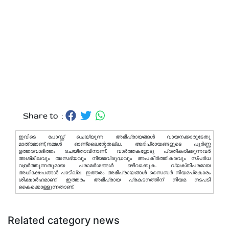
Share to :
ഇവിടെ പോസ്റ്റ് ചെയ്യുന്ന അഭിപ്രായങ്ങള്‍ വായനക്കാരുടേതു
മാത്രമാണ്,നമ്മൾ ഓണ്ലൈന്റേതല്ല. അഭിപ്രായങ്ങളുടെ പൂർണ്ണ
ഉത്തരവാദിത്തം രചയിതാവിനാണ്. വാര്‍ത്തകളോടു പ്രതികരിക്കുന്നവര്‍
അശ്ലീലവും അസഭ്യവും നിയമവിരുദ്ധവും അപകീര്‍ത്തികരവും സ്പര്‍ധ
വളര്‍ത്തുന്നതുമായ പരാമര്‍ശങ്ങള്‍ ഒഴിവാക്കുക. വ്യക്തിപരമായ
അധിക്ഷേപങ്ങള്‍ പാടില്ല. ഇത്തരം അഭിപ്രായങ്ങള്‍ സൈബര്‍ നിയമപ്രകാരം
ശിക്ഷാര്‍ഹമാണ്. ഇത്തരം അഭിപ്രായ പ്രകടനത്തിന് നിയമ നടപടി
കൈക്കൊള്ളുന്നതാണ്.
Related category news