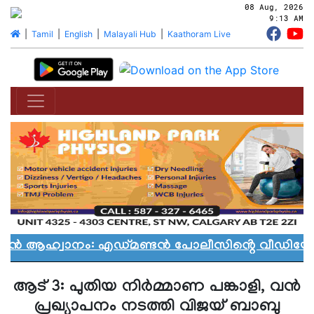
08 Aug, 2026
9:13 AM
|
Tamil
|
English
|
Malayali Hub
|
Kaathoram Live
്യാൻ ആഹ്വാനം: എഡ്മണ്ടൻ പോലീസിൻ്റെ വീഡിയോ വ
ആട് 3: പുതിയ നിര്‍മ്മാണ പങ്കാളി, വന്‍
പ്രഖ്യാപനം നടത്തി വിജയ് ബാബു