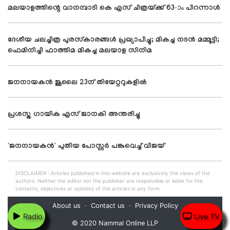
മലയാളത്തിന്റെ വാനമ്പാടി കെ എസ് ചിത്രയ്ക്ക് 63-ാം പിറന്നാള്‍
ദേശീയ ചലച്ചിത്ര പുരസ്‌കാരങ്ങള്‍ പ്രഖ്യാപിച്ചു; മികച്ച നടന്‍ മമ്മൂട്ടി;
ഫെമിനിച്ചി ഫാത്തിമ മികച്ച മലയാള സിനിമ
ജനനായകന്‍ ജൂലൈ 23ന് തിയേറ്ററുകളില്‍
പ്രശസ്ത ഗായിക എസ് ജാനകി അന്തരിച്ചു
'ജനനായകന്‍' പുതിയ പോസ്റ്റര്‍ പങ്കുവെച്ച് വിജയ്
DISCLAIMER : Articles published in this website are exclusively the views of the
authors. Neither the editor nor the publisher are responsible or liable for the
contents, objectives or opinions of the articles in any form.
About us
Contact us
Privacy Policy
Radio
Live TV
© 2020 Nammal Online LLP