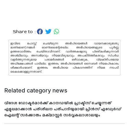
Share to :
ഇവിടെ പോസ്റ്റ് ചെയ്യുന്ന അഭിപ്രായങ്ങള്‍ വായനക്കാരുടേതു
മാത്രമാണ്,നമ്മൾ ഓണ്ലൈന്റേതല്ല. അഭിപ്രായങ്ങളുടെ പൂർണ്ണ
ഉത്തരവാദിത്തം രചയിതാവിനാണ്. വാര്‍ത്തകളോടു പ്രതികരിക്കുന്നവര്‍
അശ്ലീലവും അസഭ്യവും നിയമവിരുദ്ധവും അപകീര്‍ത്തികരവും സ്പര്‍ധ
വളര്‍ത്തുന്നതുമായ പരാമര്‍ശങ്ങള്‍ ഒഴിവാക്കുക. വ്യക്തിപരമായ
അധിക്ഷേപങ്ങള്‍ പാടില്ല. ഇത്തരം അഭിപ്രായങ്ങള്‍ സൈബര്‍ നിയമപ്രകാരം
ശിക്ഷാര്‍ഹമാണ്. ഇത്തരം അഭിപ്രായ പ്രകടനത്തിന് നിയമ നടപടി
കൈക്കൊള്ളുന്നതാണ്.
Related category news
വിദേശ ഡോക്ടർമാർക്ക് കാനഡയിൽ പ്രാക്ടീസ് ചെയ്യുന്നത്
എളുപ്പമാക്കാൻ പരിശീലന പരിപാടിയുമായി പ്രിൻസ് എഡ്വേർഡ്
ഐലൻ്റ് സർക്കാരും മക്മാസ്റ്റർ സർവ്വകലാശാലയും