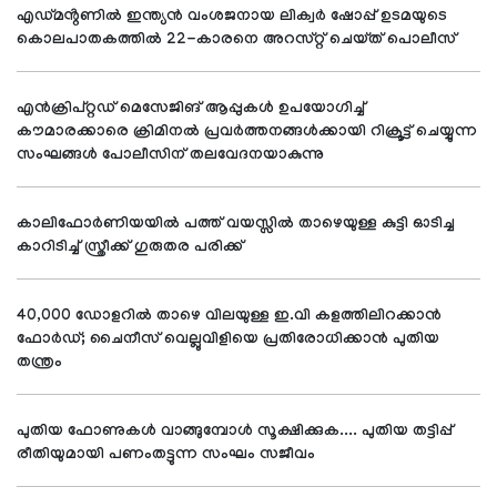
എഡ്മൻ്റണിൽ ഇന്ത്യൻ വംശജനായ ലിക്വർ ഷോപ്പ് ഉടമയുടെ
കൊലപാതകത്തിൽ 22-കാരനെ അറസ്റ്റ് ചെയ്ത് പൊലീസ്
എൻക്രിപ്റ്റഡ് മെസേജിങ് ആപ്പുകൾ ഉപയോഗിച്ച്
കൗമാരക്കാരെ ക്രിമിനൽ പ്രവർത്തനങ്ങൾക്കായി റിക്രൂട്ട് ചെയ്യുന്ന
സംഘങ്ങൾ പോലീസിന് തലവേദനയാകുന്നു
കാലിഫോർണിയയിൽ പത്ത് വയസ്സിൽ താഴെയുള്ള കുട്ടി ഓടിച്ച
കാറിടിച്ച് സ്ത്രീക്ക് ഗുരുതര പരിക്ക്
40,000 ഡോളറിൽ താഴെ വിലയുള്ള ഇ.വി കളത്തിലിറക്കാൻ
ഫോർഡ്; ചൈനീസ് വെല്ലുവിളിയെ പ്രതിരോധിക്കാൻ പുതിയ
തന്ത്രം
പുതിയ ഫോണുകൾ വാങ്ങുമ്പോൾ സൂക്ഷിക്കുക.... പുതിയ തട്ടിപ്പ്
രീതിയുമായി പണംതട്ടുന്ന സംഘം സജീവം