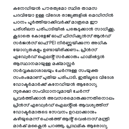
കനേഡിയൻ പൗരത്വമോ സ്ഥിര താമസ
പദവിയോ ഉള്ള വിദേശ രാജ്യങ്ങളിൽ മെഡിസിൻ
പഠനം പൂർത്തിയാക്കിവർക്ക് മാത്രമെ ഈ
പരിശീലന പരിപാടിയിൽ പങ്കെടുക്കാൻ സാധിക്കൂ.
കൂടാതെ കോളേജ് ഓഫ് ഫിസിഷ്യൻസ് ആൻഡ്
സർജൻസ് ഓഫ് PEI നിർണ്ണയിക്കുന്ന അധിക
യോഗ്യതകളും ഉണ്ടായിരിക്കണം. പ്രിൻസ്
എഡ്വേർഡ് ഐലൻ്റ് സർക്കാരും ഹാമിൽട്ടൻ
ആസ്ഥാനമായുള്ള മക്മാസ്റ്റർ
സർവ്വകലാശാലയും ചേർന്നുള്ള സംയുക്ത
സംരംഭമാണ് പുതിയ പരിപാടി. ഇതിലൂടെ വിദേശ
ഡോക്ടർമാർക്ക് കനേഡിയൻ ആരോഗ്യ
സുരക്ഷാ സംവിധാനവുമായി ചേർന്ന്
പ്രവർത്തിക്കാൻ അവസരമൊരുക്കുന്നതിനൊപ്പം
പ്രിൻസ് എഡ്വേർഡ് ഐലൻ്റിൽ ആവശ്യത്തിന്
ഡോക്ടർമാരുടെ സേവനം ഉറപ്പാക്കാനും
കഴിയുമെന്ന് ഹെൽത്ത് ആൻ്റ് വെൽനസ് മന്ത്രി
മാർക് മക്ലൈൻ പറഞ്ഞു. പ്രാഥമിക ആരോഗ്യ