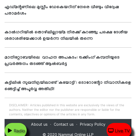
എഡ്മൻ്റണിലെ മുസ്ലീം ഡേകെയറിന് നേരെ വീണ്ടും വിദ്വേഷ
പരാമർശം
കാൽഗറിയിൽ തൊഴിലില്ലായ്മ നിരക്ക് കുറഞ്ഞു; പക്ഷെ ദേശീയ
ശരാശരിയേക്കാൾ ഉയർന്ന നിലയിൽ തന്നെ
മാനിറ്റോബയിലെ വാഹന അപകടം: ട്രക്കിംഗ് കമ്പനിയുടെ
പ്രവർത്തനം തടഞ്ഞ് ആൽബർട്ട
കട്ടിലിൽ സുഖനിദ്രയിലാണ്ട് 'കയോട്ടി': ടൊറോൻ്റോ നിവാസികളെ
ഞെട്ടിച്ച് അപൂർവ്വ അതിഥി!
DISCLAIMER : Articles published in this website are exclusively the views of the
authors. Neither the editor nor the publisher are responsible or liable for the
contents, objectives or opinions of the articles in any form.
About us
Contact us
Privacy Policy
Radio
Live TV
© 2020 Nammal Online LLP