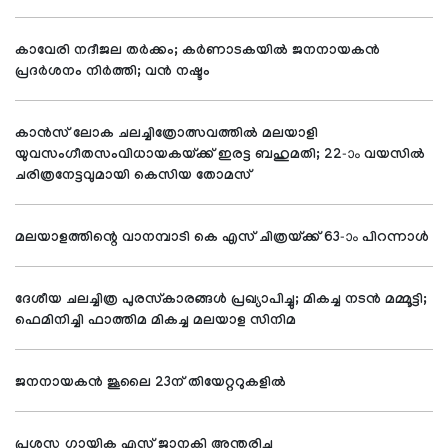
കാവേരി നദീജല തര്‍ക്കം; കര്‍ണാടകയില്‍ ജനനായകന്‍
പ്രദര്‍ശനം നിര്‍ത്തി; വന്‍ നഷ്ടം
കാന്‍സ് ലോക ചലച്ചിത്രോത്സവത്തില്‍ മലയാളി
യുവസംഗീതസംവിധായകയ്ക്ക് ഇരട്ട ബഹുമതി; 22-ാം വയസില്‍
ചരിത്രനേട്ടവുമായി കെസിയ തോമസ്
മലയാളത്തിന്റെ വാനമ്പാടി കെ എസ് ചിത്രയ്ക്ക് 63-ാം പിറന്നാള്‍
ദേശീയ ചലച്ചിത്ര പുരസ്‌കാരങ്ങള്‍ പ്രഖ്യാപിച്ചു; മികച്ച നടന്‍ മമ്മൂട്ടി;
ഫെമിനിച്ചി ഫാത്തിമ മികച്ച മലയാള സിനിമ
ജനനായകന്‍ ജൂലൈ 23ന് തിയേറ്ററുകളില്‍
പ്രശസ്ത ഗായിക എസ് ജാനകി അന്തരിച്ചു