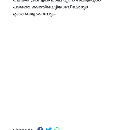
ചെയ്ത ഭൂൽ ചുക്ക് മാഫ് എന്ന ബോളിവുഡ്
പടത്തെ കടത്തിവെട്ടിയാണ് ഛോട്ടാ
മുംബൈയുടെ നേട്ടം.