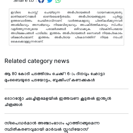
Share to :
ഇവിടെ പോസ്റ്റ് ചെയ്യുന്ന അഭിപ്രായങ്ങള്‍ വായനക്കാരുടേതു
മാത്രമാണ്,നമ്മൾ ഓണ്ലൈന്റേതല്ല. അഭിപ്രായങ്ങളുടെ പൂർണ്ണ
ഉത്തരവാദിത്തം രചയിതാവിനാണ്. വാര്‍ത്തകളോടു പ്രതികരിക്കുന്നവര്‍
അശ്ലീലവും അസഭ്യവും നിയമവിരുദ്ധവും അപകീര്‍ത്തികരവും സ്പര്‍ധ
വളര്‍ത്തുന്നതുമായ പരാമര്‍ശങ്ങള്‍ ഒഴിവാക്കുക. വ്യക്തിപരമായ
അധിക്ഷേപങ്ങള്‍ പാടില്ല. ഇത്തരം അഭിപ്രായങ്ങള്‍ സൈബര്‍ നിയമപ്രകാരം
ശിക്ഷാര്‍ഹമാണ്. ഇത്തരം അഭിപ്രായ പ്രകടനത്തിന് നിയമ നടപടി
കൈക്കൊള്ളുന്നതാണ്.
Related category news
ആ 80 കോടി പടത്തിനും ചെക്ക് ! 6-ാം ദിനവും ഛോട്ടാ
മുംബൈയുടെ പടയോട്ടം, ബുക്കിം​ഗ് കണക്കുകൾ
ടൊറന്റോ ചലച്ചിത്രമേളയില്‍ ഇത്തവണ കൂടുതല്‍ ഇന്ത്യന്‍
ചിത്രങ്ങള്‍
സ്‌പൈഡര്‍മാന്‍ അഞ്ചാംഭാഗം പുറത്തിറങ്ങുമെന്ന
സ്ഥിരീകരണവുമായി മാര്‍വല്‍ സ്റ്റുഡിയോസ്