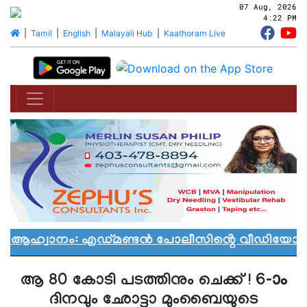
07 Aug, 2026
4:22 PM
|
Tamil
|
English
|
Malayali Hub
|
Kaathoram Live
ാൻ ആഹ്വാനം: എഡ്മണ്ടൻ പോലീസിൻ്റെ വീഡിയോ വിവ
ആ 80 കോടി പടത്തിനും ചെക്ക് ! 6-ാം
ദിനവും ഛോട്ടാ മുംബൈയുടെ