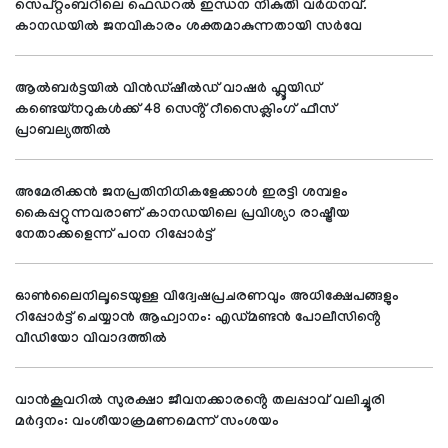
സെപ്റ്റംബറിലെ ഫെഡറൽ ഇന്ധന നികുതി വർധനവ്.
കാനഡയിൽ ജനവികാരം ശക്തമാകുന്നതായി സർവേ
ആൽബർട്ടയിൽ വിൻഡ്‌ഷീൽഡ് വാഷർ ഫ്ലൂയിഡ്
കണ്ടെയ്നറുകൾക്ക് 48 സെൻ്റ് റീസൈക്ലിംഗ് ഫീസ്
പ്രാബല്യത്തിൽ
അമേരിക്കൻ ജനപ്രതിനിധികളേക്കാൾ ഇരട്ടി ശമ്പളം
കൈപ്പറ്റുന്നവരാണ് കാനഡയിലെ പ്രവിശ്യാ രാഷ്ട്രീയ
നേതാക്കളെന്ന് പഠന റിപ്പോർട്ട്
ഓൺലൈനിലൂടെയുള്ള വിദ്വേഷപ്രചരണവും അധിക്ഷേപങ്ങളും
റിപ്പോർട്ട് ചെയ്യാൻ ആഹ്വാനം: എഡ്മണ്ടൻ പോലീസിൻ്റെ
വീഡിയോ വിവാദത്തിൽ
വാൻകൂവറിൽ സുരക്ഷാ ജീവനക്കാരൻ്റെ തലപ്പാവ് വലിച്ചൂരി
മർദ്ദനം: വംശീയാക്രമണമെന്ന് സംശയം