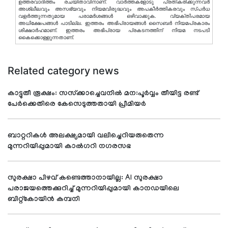
ഉത്തരവാദിത്തം രചയിതാവിനാണ്. വാര്‍ത്തകളോടു പ്രതികരിക്കുന്നവര്‍
അശ്ലീലവും അസഭ്യവും നിയമവിരുദ്ധവും അപകീര്‍ത്തികരവും സ്പര്‍ധ
വളര്‍ത്തുന്നതുമായ പരാമര്‍ശങ്ങള്‍ ഒഴിവാക്കുക. വ്യക്തിപരമായ
അധിക്ഷേപങ്ങള്‍ പാടില്ല. ഇത്തരം അഭിപ്രായങ്ങള്‍ സൈബര്‍ നിയമപ്രകാരം
ശിക്ഷാര്‍ഹമാണ്. ഇത്തരം അഭിപ്രായ പ്രകടനത്തിന് നിയമ നടപടി
കൈക്കൊള്ളുന്നതാണ്.
Related category news
കാട്ടുതീ രൂക്ഷം: സസ്‌ക്കാച്ചെവനില്‍ മന:പൂര്‍വ്വം തീയിട്ട രണ്ട്
പേര്‍ക്കെതിരെ കേസെടുത്തതായി പ്രീമിയര്‍
ബാറ്ററികൾ അലക്ഷ്യമായി വലിച്ചെറിയരുതെന്ന
മുന്നറിയിപ്പുമായി കാൽഗറി നഗരസഭ
സുരക്ഷാ പിഴവ് കണ്ടെത്താനായില്ല: AI സുരക്ഷാ
പരാജയത്തെക്കുറിച്ച് മുന്നറിയിപ്പുമായി കാനഡയിലെ
ബിറ്റ്‌കോയിൻ കമ്പനി