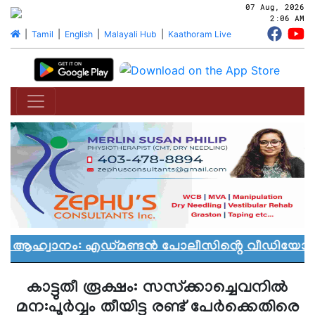
07 Aug, 2026
2:06 AM
|
Tamil
|
English
|
Malayali Hub
|
Kaathoram Live
ൻ ആഹ്വാനം: എഡ്മണ്ടൻ പോലീസിൻ്റെ വീഡിയോ വിവ
കാട്ടുതീ രൂക്ഷം: സസ്‌ക്കാച്ചെവനില്‍
മന:പൂര്‍വ്വം തീയിട്ട രണ്ട് പേര്‍ക്കെതിരെ