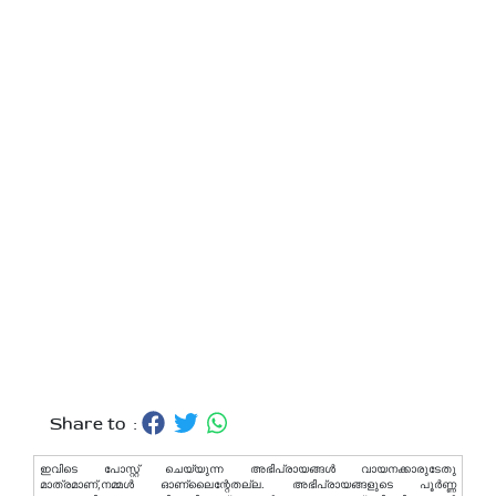
Share to :
ഇവിടെ പോസ്റ്റ് ചെയ്യുന്ന അഭിപ്രായങ്ങള്‍ വായനക്കാരുടേതു
മാത്രമാണ്,നമ്മൾ ഓണ്ലൈന്റേതല്ല. അഭിപ്രായങ്ങളുടെ പൂർണ്ണ