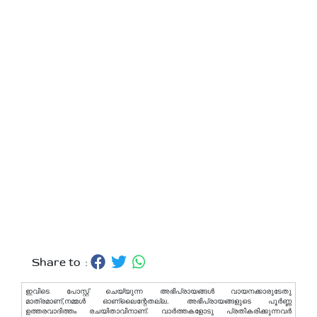
Share to :
ഇവിടെ പോസ്റ്റ് ചെയ്യുന്ന അഭിപ്രായങ്ങള്‍ വായനക്കാരുടേതു
മാത്രമാണ്,നമ്മൾ ഓണ്ലൈന്റേതല്ല. അഭിപ്രായങ്ങളുടെ പൂർണ്ണ
ഉത്തരവാദിത്തം രചയിതാവിനാണ്. വാര്‍ത്തകളോടു പ്രതികരിക്കുന്നവര്‍