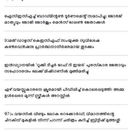
ഐസിഇസിഎച്ച് ബാഡ്മിന്റണ്‍ ടൂര്‍ണമെന്റ് സമാപിച്ചു; ജോര്‍ജ്
മാത്യുവും ജോജി ജോര്‍ജും മെന്‍സ് ഓപ്പണ്‍ ജേതാക്കള്‍
9ാമത് ഡാളസ് കെഇസിഎഫ് സംയുക്ത സുവിശേഷ
കണ്‍വെന്‍ഷനു പ്രാര്‍ത്ഥനാനിര്‍ഭരമായ തുടക്കം
ഇന്‍ഡ്യാനയില്‍ 'റൂക്കി ടീച്ചര്‍ ഓഫ് ദി ഇയര്‍' പുരസ്‌കാര ജേതാവും
സഹോദരനും ലേക്ക് മിഷിഗണില്‍ മുങ്ങിമരിച്ചു
ഏഴ് വയസ്സുകാരനെ ക്രൂരമായി പീഡിപ്പിച്ച് കൊലപ്പെടുത്തി: അമ്മ
ഉള്‍പ്പെടെ മൂന്ന് സ്ത്രീകള്‍ അറസ്റ്റില്‍
97ാം വയസില്‍ വീണ്ടും ലോക റെക്കോര്‍ഡ്; വിമാനത്തിന്റെ
ചിറകിന് മുകളില്‍ നിന്ന് പറന്ന് ചരിത്രം കുറിച്ച് ബ്രിട്ടീഷ് മുത്തശ്ശി