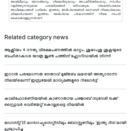
അശ്ലീലവും അസഭ്യവും നിയമവിരുദ്ധവും അപകീര്‍ത്തികരവും സ്പര്‍ധ
വളര്‍ത്തുന്നതുമായ പരാമര്‍ശങ്ങള്‍ ഒഴിവാക്കുക. വ്യക്തിപരമായ
അധിക്ഷേപങ്ങള്‍ പാടില്ല. ഇത്തരം അഭിപ്രായങ്ങള്‍ സൈബര്‍ നിയമപ്രകാരം
ശിക്ഷാര്‍ഹമാണ്. ഇത്തരം അഭിപ്രായ പ്രകടനത്തിന് നിയമ നടപടി
കൈക്കൊള്ളുന്നതാണ്.
Related category news
ആക്സിയം 4 ദൗത്യ വിക്ഷേപണത്തിൽ മാറ്റം, ശുഭാംശു ശുക്ലയുടെ
ബഹിരാകാശ യാത്ര ജൂൺ പത്തിന് ഫ്ലോറിഡയിൽ നിന്ന്!
ഇറാന്‍ പരമോന്നത നേതാവ് മുജ്തബ ഖമനയി അത്യാസന്ന
നിലയിലെന്ന് ഇസ്രയേലി മാധ്യമങ്ങളുടെ റിപ്പോര്‍ട്ട്
കാലിഫോര്‍ണിയയില്‍ കാണാതായ പഞ്ചാബ് സ്വദേശി ട്രക്ക്
ഡ്രൈവര്‍ വെടിയേറ്റ് കൊല്ലപ്പെട്ട നിലയില്‍
ഓഗസ്റ്റ് 15 മാസാച്യുസെറ്റ്സിലും ബോസ്റ്റണിലും 'ഇന്ത്യ ദിന'മായി
പ്രഖ്യാപിച്ചു