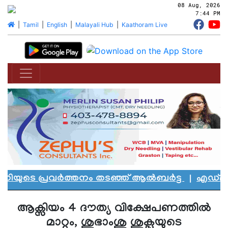
08 Aug, 2026
7:44 PM
|
Tamil
|
English
|
Malayali Hub
|
Kaathoram Live
യുടെ പ്രവർത്തനം തടഞ്ഞ് ആൽബർട്ട
|
എഡ്മൻ്റണി
ആക്സിയം 4 ദൗത്യ വിക്ഷേപണത്തിൽ
മാറ്റം, ശുഭാംശു ശുക്ലയുടെ