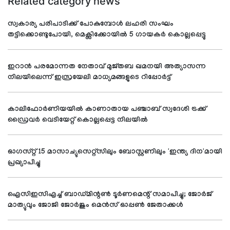
Related category news
സ്വകാര്യ പരിപാടിക്ക് പോകുമ്പോൾ ലഹരി സംഘം
തട്ടിക്കൊണ്ടുപോയി, മെക്സിക്കോയിൽ 5 ഗായകർ കൊല്ലപ്പെട്ടു
ഇറാന്‍ പരമോന്നത നേതാവ് മുജ്തബ ഖമനയി അത്യാസന്ന
നിലയിലെന്ന് ഇസ്രയേലി മാധ്യമങ്ങളുടെ റിപ്പോര്‍ട്ട്
കാലിഫോര്‍ണിയയില്‍ കാണാതായ പഞ്ചാബ് സ്വദേശി ട്രക്ക്
ഡ്രൈവര്‍ വെടിയേറ്റ് കൊല്ലപ്പെട്ട നിലയില്‍
ഓഗസ്റ്റ് 15 മാസാച്യുസെറ്റ്സിലും ബോസ്റ്റണിലും 'ഇന്ത്യ ദിന'മായി
പ്രഖ്യാപിച്ചു
ഐസിഇസിഎച്ച് ബാഡ്മിന്റണ്‍ ടൂര്‍ണമെന്റ് സമാപിച്ചു; ജോര്‍ജ്
മാത്യുവും ജോജി ജോര്‍ജും മെന്‍സ് ഓപ്പണ്‍ ജേതാക്കള്‍