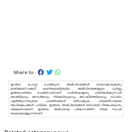
Share to :
ഇവിടെ പോസ്റ്റ് ചെയ്യുന്ന അഭിപ്രായങ്ങള്‍ വായനക്കാരുടേതു
മാത്രമാണ്,നമ്മൾ ഓണ്ലൈന്റേതല്ല. അഭിപ്രായങ്ങളുടെ പൂർണ്ണ
ഉത്തരവാദിത്തം രചയിതാവിനാണ്. വാര്‍ത്തകളോടു പ്രതികരിക്കുന്നവര്‍
അശ്ലീലവും അസഭ്യവും നിയമവിരുദ്ധവും അപകീര്‍ത്തികരവും സ്പര്‍ധ
വളര്‍ത്തുന്നതുമായ പരാമര്‍ശങ്ങള്‍ ഒഴിവാക്കുക. വ്യക്തിപരമായ
അധിക്ഷേപങ്ങള്‍ പാടില്ല. ഇത്തരം അഭിപ്രായങ്ങള്‍ സൈബര്‍ നിയമപ്രകാരം
ശിക്ഷാര്‍ഹമാണ്. ഇത്തരം അഭിപ്രായ പ്രകടനത്തിന് നിയമ നടപടി
കൈക്കൊള്ളുന്നതാണ്.