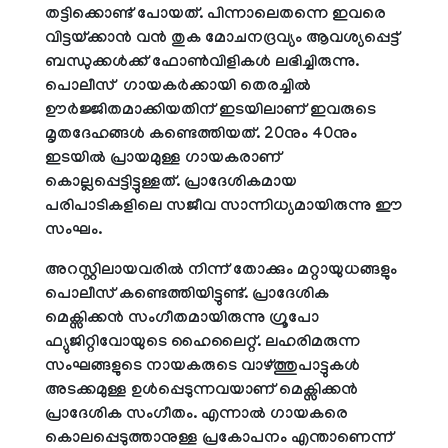
തട്ടിക്കൊണ്ട് പോയത്. പിന്നാലെതന്നെ ഇവരെ
വിട്ടയ്ക്കാൻ വൻ തുക മോചനദ്രവ്യം ആവശ്യപ്പെട്ട്
ബന്ധുക്കൾക്ക് ഫോൺവിളികൾ ലഭിച്ചിരുന്നു.
പൊലീസ് ഗായകർക്കായി തെരച്ചിൽ
ഊർജ്ജിതമാക്കിയതിന് ഇടയിലാണ് ഇവരുടെ
മൃതദേഹങ്ങൾ കണ്ടെത്തിയത്. 20നും 40നും
ഇടയിൽ പ്രായമുള്ള ഗായകരാണ്
കൊല്ലപ്പെട്ടിട്ടുള്ളത്. പ്രാദേശികമായ
പരിപാടികളിലെ സജീവ സാന്നിധ്യമായിരുന്നു ഈ
സംഘം.
അറസ്റ്റിലായവരിൽ നിന്ന് തോക്കും മറ്റായുധങ്ങളും
പൊലീസ് കണ്ടെത്തിയിട്ടുണ്ട്. പ്രാദേശിക
മെക്സിക്കൻ സംഗീതമായിരുന്നു ഗ്രൂപോ
ഫ്യുജിറ്റിവോയുടെ ഹൈലൈറ്റ്. ലഹരിമരുന്ന
സംഘങ്ങളുടെ നായകരുടെ വാഴ്ത്തുപാട്ടുകൾ
അടക്കമുള്ള ഉൾപ്പെടുന്നവയാണ് മെക്സിക്കൻ
പ്രാദേശിക സംഗീതം. എന്നാൽ ഗായകരെ
കൊലപ്പെടുത്താനുള്ള പ്രകോപനം എന്താണെന്ന്