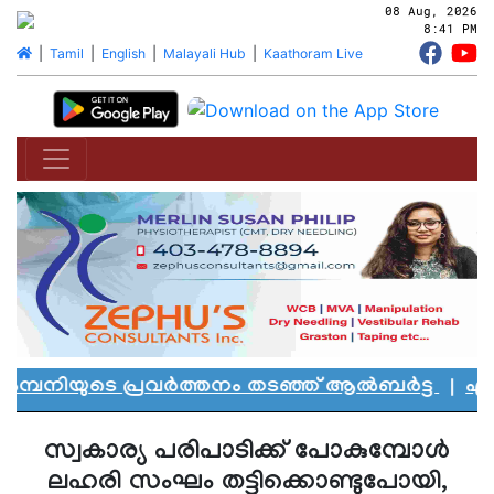
08 Aug, 2026
8:41 PM
|
Tamil
|
English
|
Malayali Hub
|
Kaathoram Live
്പനിയുടെ പ്രവർത്തനം തടഞ്ഞ് ആൽബർട്ട
|
എഡ്മൻ
സ്വകാര്യ പരിപാടിക്ക് പോകുമ്പോൾ
ലഹരി സംഘം തട്ടിക്കൊണ്ടുപോയി,