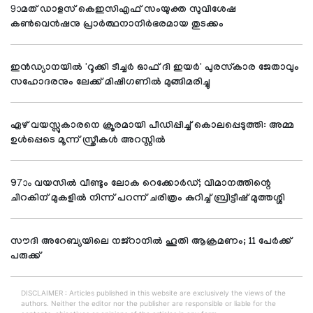
9ാമത് ഡാളസ് കെഇസിഎഫ് സംയുക്ത സുവിശേഷ
കണ്‍വെന്‍ഷനു പ്രാര്‍ത്ഥനാനിര്‍ഭരമായ തുടക്കം
ഇന്‍ഡ്യാനയില്‍ 'റൂക്കി ടീച്ചര്‍ ഓഫ് ദി ഇയര്‍' പുരസ്‌കാര ജേതാവും
സഹോദരനും ലേക്ക് മിഷിഗണില്‍ മുങ്ങിമരിച്ചു
ഏഴ് വയസ്സുകാരനെ ക്രൂരമായി പീഡിപ്പിച്ച് കൊലപ്പെടുത്തി: അമ്മ
ഉള്‍പ്പെടെ മൂന്ന് സ്ത്രീകള്‍ അറസ്റ്റില്‍
97ാം വയസില്‍ വീണ്ടും ലോക റെക്കോര്‍ഡ്; വിമാനത്തിന്റെ
ചിറകിന് മുകളില്‍ നിന്ന് പറന്ന് ചരിത്രം കുറിച്ച് ബ്രിട്ടീഷ് മുത്തശ്ശി
സൗദി അറേബ്യയിലെ നജ്റാനില്‍ ഹൂതി ആക്രമണം; 11 പേര്‍ക്ക്
പരുക്ക്
DISCLAIMER : Articles published in this website are exclusively the views of the
authors. Neither the editor nor the publisher are responsible or liable for the