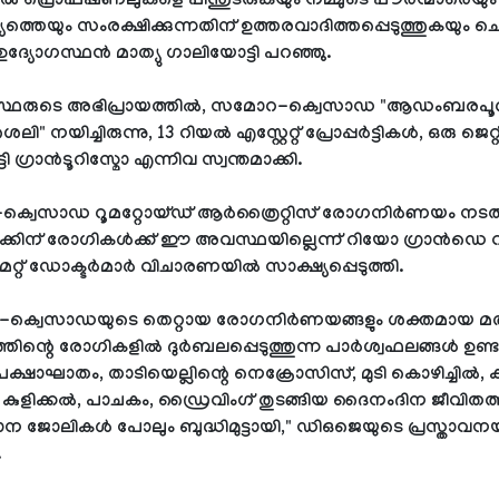
ൽ പ്രൊഫഷണലുകളെ പിന്തുടരുകയും നമ്മുടെ പൗരന്മാരെയു
്തെയും സംരക്ഷിക്കുന്നതിന് ഉത്തരവാദിത്തപ്പെടുത്തുകയും ചെയ്
ദ്യോഗസ്ഥൻ മാത്യു ഗാലിയോട്ടി പറഞ്ഞു.
സ്ഥരുടെ അഭിപ്രായത്തിൽ, സമോറ-ക്വെസാഡ "ആഡംബരപൂ
" നയിച്ചിരുന്നു, 13 റിയൽ എസ്റ്റേറ്റ് പ്രോപ്പർട്ടികൾ, ഒരു ജെറ്റ്
ി ഗ്രാൻടൂറിസ്മോ എന്നിവ സ്വന്തമാക്കി.
്വെസാഡ റൂമറ്റോയ്ഡ് ആർത്രൈറ്റിസ് രോഗനിർണയം നടത
്കിന് രോഗികൾക്ക് ഈ അവസ്ഥയില്ലെന്ന് റിയോ ഗ്രാൻഡെ
ള മറ്റ് ഡോക്ടർമാർ വിചാരണയിൽ സാക്ഷ്യപ്പെടുത്തി.
ക്വെസാഡയുടെ തെറ്റായ രോഗനിർണയങ്ങളും ശക്തമായ മരുന
തിന്റെ രോഗികളിൽ ദുർബലപ്പെടുത്തുന്ന പാർശ്വഫലങ്ങൾ ഉണ്ടാ
്ഷാഘാതം, താടിയെല്ലിന്റെ നെക്രോസിസ്, മുടി കൊഴിച്ചിൽ,
 കുളിക്കൽ, പാചകം, ഡ്രൈവിംഗ് തുടങ്ങിയ ദൈനംദിന ജീവിതത
ന ജോലികൾ പോലും ബുദ്ധിമുട്ടായി," ഡി‌ഒ‌ജെയുടെ പ്രസ്താവ
.