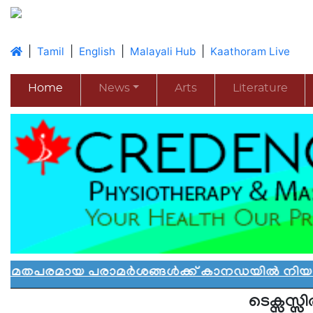
|
|
|
|
Tamil
English
Malayali Hub
Kaathoram Live
Home
News
Arts
Literature
 പരാമർശങ്ങൾക്ക് കാനഡയിൽ നിയന്ത്രണം: പുത
ടെക്സസ