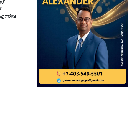
സ്
്
 എന്നിവ