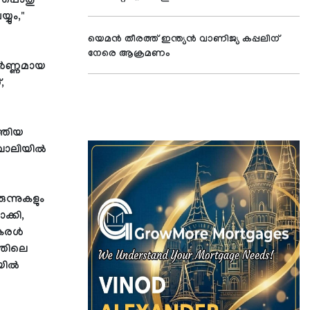
ം പൊതു
യും,"
യെമന്‍ തീരത്ത് ഇന്ത്യന്‍ വാണിജ്യ കപ്പലിന്
നേരെ ആക്രമണം
ർണ്ണമായ
,
്തിയ
 വാലിയിൽ
്നുകളും
ക്കി,
 കരൾ
്തിലെ
നയിൽ