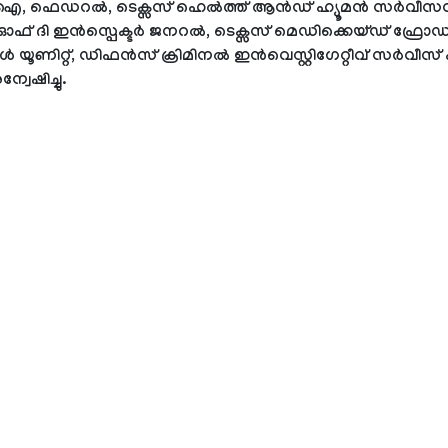
, ഫെഡറൽ, ടെക്സസ് ഹെൽത്ത് ആൻഡ് ഹ്യൂമൻ സർവീസ
ഫ് ദി ഇൻസ്പെക്ടർ ജനറൽ, ടെക്സസ് മെഡിക്കെയ്ഡ് ഫ്രോഡ
 യൂണിറ്റ്, ഡിഫൻസ് ക്രിമിനൽ ഇൻവെസ്റ്റിഗേറ്റീവ് സർവീസ്
വേഷിച്ചു.