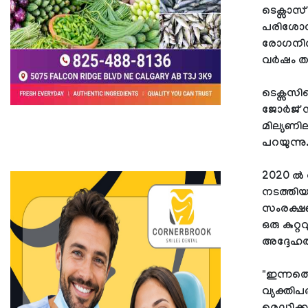
ടെക്സാസ്
പരിശോധന
രോഗനിർണ
വർഷം തടവ
ടെക്സസി
ജോർജ് സ
മില്യണി
പറയുന്നു
2020 ൽ 
നടത്തി
സംരക്ഷണ
ഒരു കുറ
അദ്ദേഹത്ത
"ഇന്നത്ത
വ്യക്തി