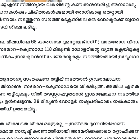
 :യുഎസ് നീതിന്യായ വകുപ്പിന്റെ കണക്കനുസരിച്ച്, അനാവശ്യ
കൾക്കും ചികിത്സകൾക്കുമായി രോഗികളെ തെറ്റായി
യം നടത്തുന്ന സൗത്ത് ടെക്സസിലെ ഒരു ഡോക്ടർക്ക് ബുധനാ
് ശിക്ഷ ലഭിച്ചു.
ലെ മിഷനിലെ 68 കാരനായ റുമറ്റോളജിസ്റ് ( വാതരോഗ വിദഗ്ദ
മോറ-ക്വെസാഡ 118 മില്യൺ ഡോളറിന്റെ വ്യാജ ക്ലെയിമുകളു
ലധികം ഇൻഷുറൻസ് പേയ്‌മെന്റുകളും നടത്തിയതായി ഉദ്യോഗ
.
ആരോഗ്യ സംരക്ഷണ തട്ടിപ്പ് നടത്താൻ ഗൂഢാലോചന
യതിനാണു സമോറ-ക്വെസാഡയെ ശിക്ഷിച്ചത് . അതിൽ ഏഴ് 
 തട്ടിപ്പുകളും നീതി തടസ്സപ്പെടുത്താൻ ഗൂഢാലോചന നടത്തിയ
്റവും ഉൾപ്പെടുന്നു. 28 മില്യൺ ഡോളർ നഷ്ടപരിഹാരം നൽകാനും
ിന് ഉത്തരവിട്ടു.
െ ശിക്ഷ ഒരു ശിക്ഷ മാത്രമല്ല - ഇത് ഒരു മുന്നറിയിപ്പാണ്.
പരമായ സമ്പുഷ്ടീകരണത്തിനായി അമേരിക്കക്കാരെ ദ്രോഹിക്കുന്