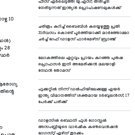
ഫീസ് ഏര്‍പ്പെടുത്തി യു.എസ്; തിരിച്ചടി
നേരിടുന്നത് ഇന്ത്യന്‍ പ്രൊഫഷണലുകള്‍ക്ക്
ഴ്ച 10
ചരിത്രം കുറിച്ച് ബൈബിള്‍ കയ്യെഴുത്തു പ്രതി
31ദിവസം കൊണ്ട് പൂര്‍ത്തിയാക്കി മാര്‍ത്തോമ്മാ
ചര്‍ച്ച് ഓഫ് ഡാളസ് ഫാര്‍മേഴ്സ് ബ്രാഞ്ച്
്ധൻ)
ം 28
സ്ഥർ
ലോകത്തിലെ ഏറ്റവും പ്രായം കുറഞ്ഞ പുരുഷ
പ്രൊഫസര്‍ ഇനി അമേരിക്കന്‍ മലയാളി
നേഥന്‍ തോമസ്
ആരോഗ്യ
ഫുക്കറ്റില്‍ നിന്ന് ഡല്‍ഹിയിലേക്കുള്ള എയര്‍
തിന്റെ
ഇന്ത്യ വിമാനത്തിന് ശക്തമായ ടര്‍ബുലന്‍സ്; 17
പേര്‍ക്ക് പരിക്ക്
ഡാളസില്‍ ബെഥനി ഫുള്‍ ഗോസ്പല്‍
അസംബ്ലിയുടെ വാര്‍ഷിക കണ്‍വെന്‍ഷന്‍
ന
ഓഗസ്റ്റ് ഏഴിന് തുടക്കം