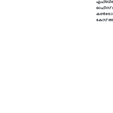
എഫ്ബിഐ
ഓഫീസ് ഓ
കൺട്രോൾ
കേസ് അന്