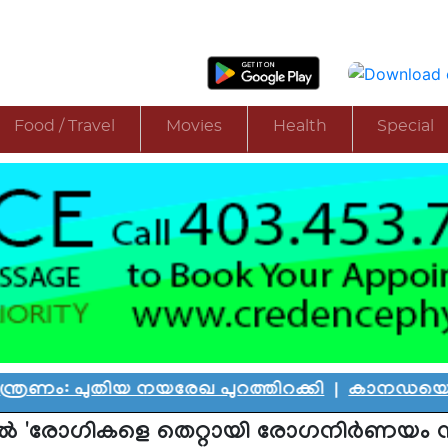
Food / Travel
Movies
Health
Special
ിയ നയരേഖ പുറത്തിറക്കി
|
കാനഡയെ കണ്ണീരിലാഴ്ത
്സിൽ 'രോഗികളെ തെറ്റായി രോഗനിർണയം ന