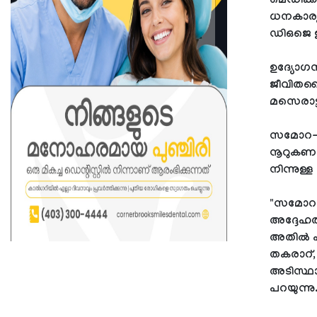
മെഡിക്ക
ധനകാര്യത
ഡിഒജെ ഉ
ഉദ്യോഗ
ജീവിതശൈലി
മസെരാട്ട
സമോറ-ക
നൂറുകണക
നിന്നുള്
"സമോറ-
അദ്ദേഹത്
അതിൽ പക
തകരാറ്,
അടിസ്ഥാ
പറയുന്നു