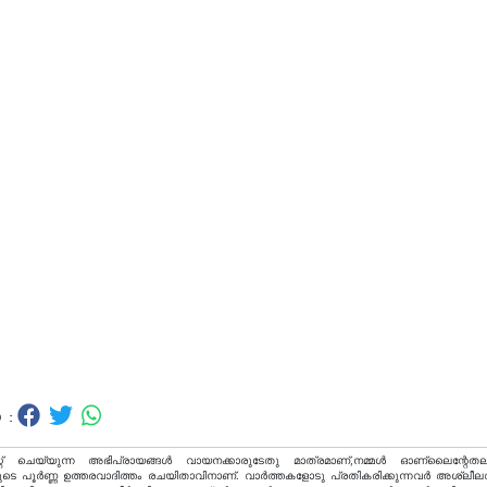
 :
റ് ചെയ്യുന്ന അഭിപ്രായങ്ങള്‍ വായനക്കാരുടേതു മാത്രമാണ്,നമ്മൾ ഓണ്ലൈന്റേതല
ടെ പൂർണ്ണ ഉത്തരവാദിത്തം രചയിതാവിനാണ്. വാര്‍ത്തകളോടു പ്രതികരിക്കുന്നവര്‍ അശ്ലീല