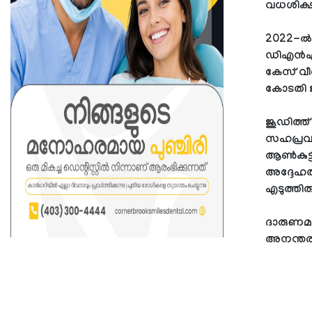
വധശിക്ഷയ്
2022-ൽ
ഡിഎൻഎ ഉ
കേസ് വീ
കോടതി ജ
ജൂഡിത്ത് 
സഹപ്രവ
ആൺകുട്ട
അദ്ദേഹത
എടുത്തിരു
ദാരുണമ
അനന്തരഫ