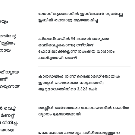
ലോസ് ആഞ്ചലസില്‍ ഇസ്‌കോണ്‍ സുവര്‍ണ്ണ
ജൂബിലി രഥയാത്ര ആഘോഷിച്ചു
െയും
്തിന്റെ
ഫ്‌ലോറിഡയില്‍ 91 കാരന്‍ ഭാര്യയെ
ശ്രിതം
വെടിവെച്ചുകൊന്നു; നഴ്‌സിങ്
ാരനായ
ഹോമിലാക്കില്ലെന്ന് നല്‍കിയ വാഗ്ദാനം
പാലിച്ചതായി മൊഴി
ീതിന്യായ
കാനഡയില്‍ നിന്ന് റെക്കോര്‍ഡ് തോതില്‍
്ട്"
ഇന്ത്യന്‍ പൗരന്മാരെ നാടുകടത്തി;
റയുന്നത്
ആറുമാസത്തിനിടെ 3,323 പേര്‍
 വെച്ച്
ഓസ്റ്റിന്‍ മാര്‍ത്തോമാ ദേവാലയത്തില്‍ സംഗീത
ധ്യാനം ശ്രദ്ധേയമായി
ർണറ്റ്
ിധിച്ചു.
അയാളെ
ജന്മാവകാശ പൗരത്വം പരിമിതപ്പെടുത്തുന്ന