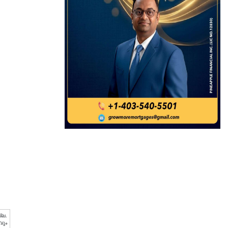
്ല.
വും