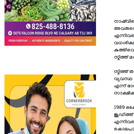
നാഷ്‌വില
അവരുടെ
എന്നിവര
വധശിക്ഷ
കുത്തിവെ
സ്മിത്ത് മ
സ്മിത്ത
വ്യവസ്ഥ 
എന്ന് ഭ
സാക്ഷികൾ
1989 ഒക
ജൂഡിത്ത്
എന്നിവരെ
കൊലപാത