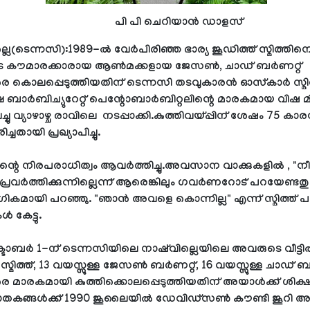
പി പി ചെറിയാൻ ഡാളസ്
്ലെ(ടെന്നസി):1989-ൽ വേർപിരിഞ്ഞ ഭാര്യ ജൂഡിത്ത് സ്മിത്തിന
 കൗമാരക്കാരായ ആൺമക്കളായ ജേസൺ, ചാഡ് ബർണറ്റ്
െ കൊലപ്പെടുത്തിയതിന് ടെന്നസി തടവുകാരൻ ഓസ്‌കാർ സ്മിത
 ബാർബിച്യുറേറ്റ് പെന്റോബാർബിറ്റലിന്റെ മാരകമായ വിഷ മി
ച്ചു വ്യാഴാഴ്ച രാവിലെ നടപ്പാക്കി.കുത്തിവയ്പ്പിന് ശേഷം 75 ക
രിച്ചതായി പ്രഖ്യാപിച്ചു.
് തന്റെ നിരപരാധിത്വം ആവർത്തിച്ചു.അവസാന വാക്കുകളിൽ , "ന
പ്രവർത്തിക്കുന്നില്ലെന്ന് ആരെങ്കിലും ഗവർണറോട് പറയേണ്ടതുണ
ാഗികമായി പറഞ്ഞു. "ഞാൻ അവളെ കൊന്നില്ല" എന്ന് സ്മിത്ത് പ
 കേട്ടു.
്ടോബർ 1-ന് ടെന്നസിയിലെ നാഷ്‌വില്ലെയിലെ അവരുടെ വീട്ടിൽ
 സ്മിത്ത്, 13 വയസ്സുള്ള ജേസൺ ബർണറ്റ്, 16 വയസ്സുള്ള ചാഡ് ബ
 മാരകമായി കുത്തിക്കൊലപ്പെടുത്തിയതിന് അയാൾക്ക് ശിക്ഷ വ
കങ്ങൾക്ക് 1990 ജൂലൈയിൽ ഡേവിഡ്‌സൺ കൗണ്ടി ജൂറി 