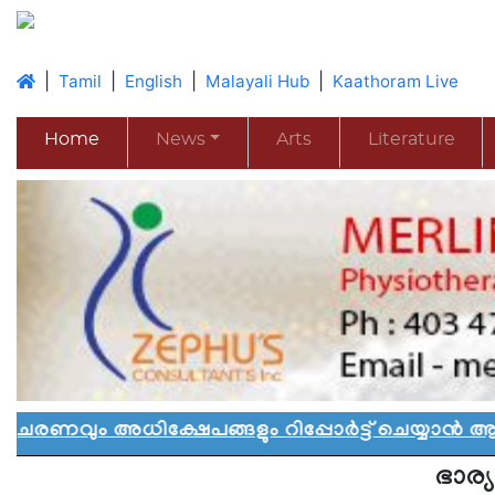
|
|
|
|
Tamil
English
Malayali Hub
Kaathoram Live
Home
News
Arts
Literature
ധിക്ഷേപങ്ങളും റിപ്പോർട്ട് ചെയ്യാൻ ആഹ്വാനം:
ഭാര്