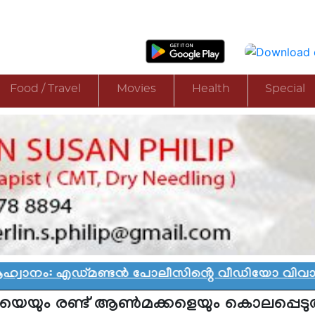
Food / Travel
Movies
Health
Special
 എഡ്മണ്ടൻ പോലീസിൻ്റെ വീഡിയോ വിവാദത്തിൽ
|
വ
യയെയും രണ്ട് ആൺമക്കളെയും കൊലപ്പെടു