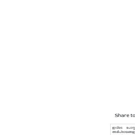
Share to
ഇവിടെ പോസ്റ്
അഭിപ്രായങ്ങളു