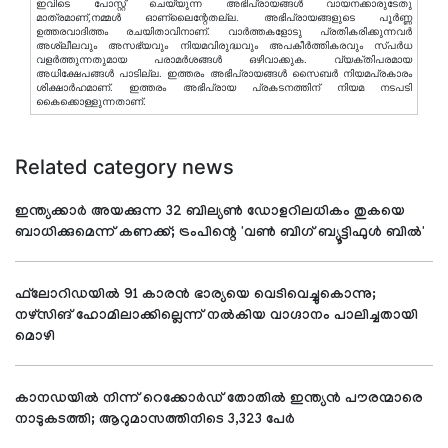
ഇവിടെ പോസ്റ്റ് ചെയ്യുന്ന അഭിപ്രായങ്ങള്‍ വായനക്കാരുടേതു
മാത്രമാണ്,നമ്മൾ ഓണ്ലൈന്റേതല്ല. അഭിപ്രായങ്ങളുടെ പൂർണ്ണ
ഉത്തരവാദിത്തം രചയിതാവിനാണ്. വാര്‍ത്തകളോടു പ്രതികരിക്കുന്നവര്‍
അശ്ലീലവും അസഭ്യവും നിയമവിരുദ്ധവും അപകീര്‍ത്തികരവും സ്പര്‍ധ
വളര്‍ത്തുന്നതുമായ പരാമര്‍ശങ്ങള്‍ ഒഴിവാക്കുക. വ്യക്തിപരമായ
അധിക്ഷേപങ്ങള്‍ പാടില്ല. ഇത്തരം അഭിപ്രായങ്ങള്‍ സൈബര്‍ നിയമപ്രകാരം
ശിക്ഷാര്‍ഹമാണ്. ഇത്തരം അഭിപ്രായ പ്രകടനത്തിന് നിയമ നടപടി
കൈക്കൊള്ളുന്നതാണ്.
Related category news
ഇന്ത്യക്കാര്‍ അയക്കുന്ന 32 ബില്യൺ ഡോളറിലധികം തുകയെ
ബാധിക്കുമെന്ന് കണക്ക്; ട്രംപിന്റെ 'വൺ ബിഗ് ബ്യൂട്ടിഫുൾ ബിൽ'
ഫ്‌ലോറിഡയില്‍ 91 കാരന്‍ ഭാര്യയെ വെടിവെച്ചുകൊന്നു;
നഴ്‌സിങ് ഹോമിലാക്കില്ലെന്ന് നല്‍കിയ വാഗ്ദാനം പാലിച്ചതായി
മൊഴി
കാനഡയില്‍ നിന്ന് റെക്കോര്‍ഡ് തോതില്‍ ഇന്ത്യന്‍ പൗരന്മാരെ
നാടുകടത്തി; ആറുമാസത്തിനിടെ 3,323 പേര്‍