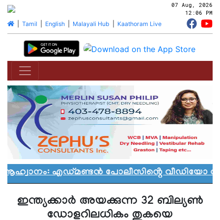
07 Aug, 2026
12:06 PM
|
Tamil
|
English
|
Malayali Hub
|
Kaathoram Live
 ആഹ്വാനം: എഡ്മണ്ടൻ പോലീസിൻ്റെ വീഡിയോ വിവാദ
ഇന്ത്യക്കാര്‍ അയക്കുന്ന 32 ബില്യൺ
ഡോളറിലധികം തുകയെ