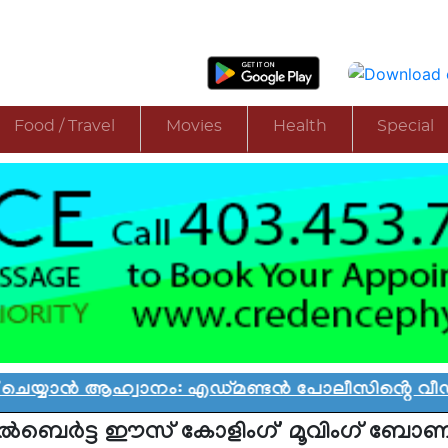
Food / Travel
Movies
Health
Special
യാൻ ആഹ്വാനം: എഡ്മണ്ടൻ പോലീസിൻ്റെ വീഡിയോ വ
്‍ബെര്‍ട്ട ഈസ് കോളിംഗ്' മൂവിംഗ് ബോ