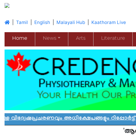
|
|
|
|
Tamil
English
Malayali Hub
Kaathoram Live
Home
News
Arts
Literature
പ്രചരണവും അധിക്ഷേപങ്ങളും റിപ്പോർട്ട് ചെയ്
'ആല