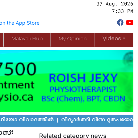
07 Aug, 2026
7:33 PM
Malayali Hub
My Opinion
Videos
ിവാദത്തിൽ
|
വിദ്യാർത്ഥി വിസ ദുരുപയോഗം ചെയ്ത് 
ണസ്:
Related category news