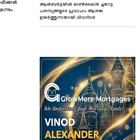
ിക്കല്‍
ആൽബർട്ടയിൽ ഓൺലൈൻ ചൂതാട്ട
െന്നും
പരസ്യങ്ങളുടെ പ്രവാഹം ആശങ്ക
ഉയർത്തുന്നതായി വിദഗ്ധർ