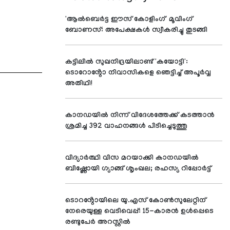
'ആല്‍ബെര്‍ട്ട ഈസ് കോളിംഗ്' മൂവിംഗ്
ബോണസ്: അപേക്ഷകള്‍ സ്വീകരിച്ചു തുടങ്ങി
കട്ടിലിൽ സുഖനിദ്രയിലാണ്ട് 'കയോട്ടി':
ടൊറോൻ്റോ നിവാസികളെ ഞെട്ടിച്ച് അപൂർവ്വ
അതിഥി!
കാനഡയിൽ നിന്ന് വിദേശത്തേക്ക് കടത്താൻ
ശ്രമിച്ച 392 വാഹനങ്ങൾ പിടിച്ചെടുത്തു
വിദ്യാര്‍ത്ഥി വിസ മറയാക്കി കാനഡയില്‍
ബിഷ്ണോയി ഗ്യാങ്ങ് ശൃംഖല; രഹസ്യ റിപ്പോര്‍ട്ട്
ടൊറൻ്റോയിലെ യു.എസ് കോൺസുലേറ്റിന്
നേരെയുള്ള വെടിവെപ്പ്: 15-കാരൻ ഉൾപ്പെടെ
രണ്ടുപേർ അറസ്റ്റിൽ