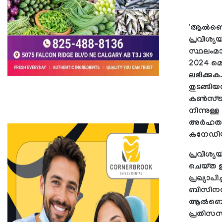
'ആല്‍ബെര
പ്രവിശ്
സ്ഥലംമാറ
2024 മെ
ലഭിക്കു
തുടങ്ങിയ
കണ്‍സ്ട്
നിന്നുള
അര്‍ഹത 
കനേഡിയ
പ്രവിശ്യ
ചെയ്ത ഇന
പ്രഖ്യാപ
ബിസിനസ്
ആല്‍ബെര
പ്രതിസന്