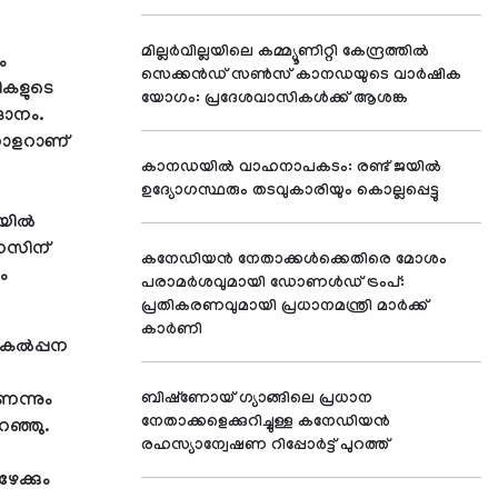
മില്ലർവില്ലയിലെ കമ്മ്യൂണിറ്റി കേന്ദ്രത്തിൽ
ം
സെക്കൻഡ് സൺസ് കാനഡയുടെ വാർഷിക
ികളുടെ
യോഗം: പ്രദേശവാസികൾക്ക് ആശങ്ക
്ദാനം.
 ഡോളറാണ്
കാനഡയിൽ വാഹനാപകടം: രണ്ട് ജയിൽ
ഉദ്യോഗസ്ഥരും തടവുകാരിയും കൊല്ലപ്പെട്ടു
യില്‍
ണസിന്
കനേഡിയൻ നേതാക്കൾക്കെതിരെ മോശം
ം
പരാമർശവുമായി ഡോണൾഡ് ട്രംപ്:
പ്രതികരണവുമായി പ്രധാനമന്ത്രി മാർക്ക്
കാർണി
കല്‍പ്പന
െന്നും
ബിഷ്‌ണോയ് ഗ്യാങ്ങിലെ പ്രധാന
നേതാക്കളെക്കുറിച്ചുള്ള കനേഡിയൻ
ഞ്ഞു.
രഹസ്യാന്വേഷണ റിപ്പോർട്ട് പുറത്ത്
േക്കും