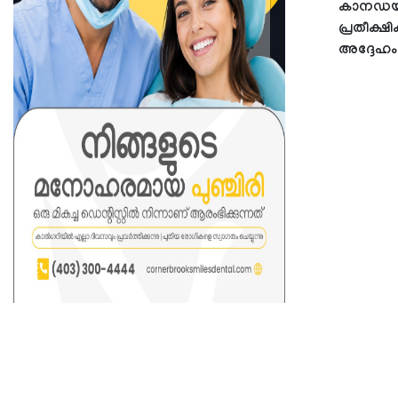
കാനഡയില
പ്രതീക്ഷി
അദ്ദേഹം കൂ