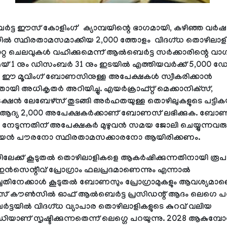
്‍ട്ട ഈസ് കോളിംഗ്' ക്യാമ്പയിന്റെ ഭാഗമായി, കഴിഞ്ഞ വര്‍ഷ
യയില്‍ സ്ഥിരതാമസമാക്കിയ 2,000 ത്തോളം വിദഗ്ധ തൊഴിലാള
്റ ചെലവുകള്‍ വഹിക്കുമെന്ന് ആല്‍ബെര്‍ട്ട സര്‍ക്കാരിന്റെ വാഗ
യ് 1 നും ഡിസംബര്‍ 31 നും ഇടയില്‍ എത്തിയവര്‍ക്ക് 5,000
ക. ഈ മൂവിംഗ് ബോണസിനുള്ള അപേക്ഷകള്‍ സ്വീകരിക്കാന്‍
തായി അധികൃതര്‍ അറിയിച്ചു. എയര്‍ക്രാഫ്റ്റ് മെക്കാനിക്‌സ്,
രക്ഷന്‍ ലേബേഴ്‌സ് തുടങ്ങി അര്‍ഹതയുള്ള തൊഴിലുകളുടെ പട്ടിക
്ള ആദ്യ 2,000 അപേക്ഷകര്‍ക്കാണ് ബോണസ് ലഭിക്കുക. ബോ
നേടുന്നതിന് അപേക്ഷകര്‍ മുഴുവന്‍ സമയ ജോലി ചെയ്യുന്നവരു
ന്‍ പൗരനോ സ്ഥിരതാമസക്കാരനോ ആയിരിക്കണം.
യിലേക്ക് കൂടുതല്‍ തൊഴിലാളികളെ ആകര്‍ഷിക്കുന്നതിനായി രൂപ
്‍സെന്റീവ് പ്രോഗ്രാം ഫലപ്രദമാണെന്നും എന്നാല്‍
ിച്ചതിനേക്കാള്‍ കൂടുതല്‍ ബോണസും പ്രോഗ്രാമുകളും ആവശ്യമാണ
 കൗണ്‍സില്‍ ഓഫ് ആല്‍ബെര്‍ട്ട പ്രസിഡന്റ് ആദം ലെഗെ പറ
്‍ട്ടയില്‍ വിദഗ്ധ വ്യാപാര തൊഴിലാളികളുടെ കുറവ് വലിയ
ധിയാണ് സൃഷ്ടിക്കുന്നതെന്ന് ലെഗ്ഗെ പറയുന്നു. 2028 ആകുമ്പോഴ