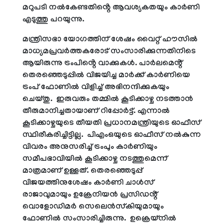
മറുപടി നൽകേണ്ടതിൻ്റെ ആവശ്യകതയും കാർണി
എടുത്തു പറയുന്നു.
മന്ത്രിസഭാ യോഗത്തിന് ശേഷം വൈറ്റ് ഹൗസിൽ
മാധ്യമപ്രവർത്തകരോട് സംസാരിക്കുന്നതിനിടെ
ആയിരുന്നു ട്രംപിൻ്റെ വാക്കുകൾ. പാര്‍ലമെൻ്റ്
തെരഞ്ഞെടുപ്പിൽ വിജയിച്ച മാർക്ക് കാർണിയെ
ട്രംപ് ഫോണിൽ വിളിച്ച് അഭിനന്ദിക്കുകയും
ചെയ്തു. ഇരുവരും തമ്മിൽ കൂടിക്കാഴ്ച നടത്താൻ
തീരുമാനിച്ചതായാണ് റിപ്പോർട്ട്. എന്നാൽ
കൂടിക്കാഴ്ചയുടെ തീയതി പ്രധാനമന്ത്രിയുടെ ഓഫീസ്
സ്ഥിരീകരിച്ചിട്ടില്ല. പിഎംഒയുടെ ഓഫീസ് നൽകുന്ന
വിവരം അനുസരിച്ച് ട്രംപും കാർണിയും
സമീപഭാവിയിൽ കൂടിക്കാഴ്ച നടത്തുമെന്ന്
മാത്രമാണ് ഉള്ളത്. തെരഞ്ഞെടുപ്പ്
വിജയത്തിനുശേഷം കാർണി ചാൾസ്
രാജാവുമായും ഉക്രേനിയൻ പ്രസിഡൻ്റ്
വൊളോഡിമർ സെലെൻസ്‌കിയുമായും
ഫോണിൽ സംസാരിച്ചിരുന്നു. ഉക്രെയ്‌നിൽ