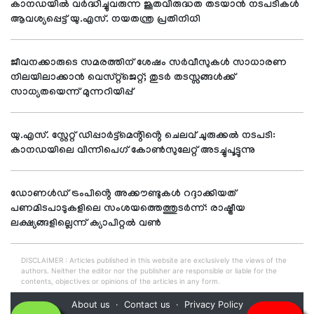
കാനഡയിൽ വർദ്ധിച്ചുവരുന്ന ജൂതവിരുദ്ധത തടയാൻ നടപടികൾ
ആവശ്യപ്പെട്ട് യു.എസ്. നയതന്ത്ര പ്രതിനിധി
ജീവനക്കാരുടെ സമരത്തിന് ശേഷം സർവീസുകൾ സാധാരണ
നിലയിലാക്കാൻ വെസ്റ്റ്‌ജെറ്റ്; തുടർ തടസ്സങ്ങൾക്ക്
സാധ്യതയെന്ന് മുന്നറിയിപ്പ്
യു.എസ്. സ്റ്റേറ്റ് ഡിപ്പാർട്ട്മെൻ്റിൻ്റെ ചെലവ് ചുരുക്കൽ നടപടി:
കാനഡയിലെ വിന്നിപെഗ് കോൺസുലേറ്റ് അടച്ചുപൂട്ടുന്നു
ഡോണൾഡ് ട്രംപിൻ്റെ അക്കൗണ്ടുകൾ റദ്ദാക്കിയത്
പണമിടപാടുകളിലെ സംശയത്തെത്തുടർന്ന്: രാഷ്ട്രീയ
ലക്ഷ്യങ്ങളില്ലെന്ന് ക്യാപിറ്റൽ വൺ
DISCLAIMER : Articles published in this website are exclusively the views of the
authors. Neither the editor nor the publisher are responsible or liable for the
contents, objectives or opinions of the articles in any form.
About us
Contact us
Privacy Policy