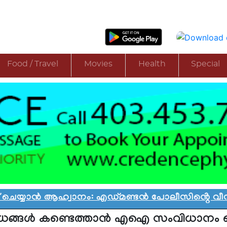
Food / Travel
Movies
Health
Special
്യാൻ ആഹ്വാനം: എഡ്മണ്ടൻ പോലീസിൻ്റെ വീഡിയോ 
ങ്ങൾ കണ്ടെത്താൻ എഐ സംവിധാനം ഒര