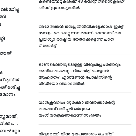
കണ്ടെയ്നറുകൾക്ക് 48 സെൻ്റ് റീസൈക്ലിംഗ്
ഫീസ് പ്രാബല്യത്തിൽ
ദ്ധിച്ചു
്ങി
ഐ
അമേരിക്കൻ ജനപ്രതിനിധികളേക്കാൾ ഇരട്ടി
ശമ്പളം കൈപ്പറ്റുന്നവരാണ് കാനഡയിലെ
റി
പ്രവിശ്യാ രാഷ്ട്രീയ നേതാക്കളെന്ന് പഠന
റിപ്പോർട്ട്
ത്തത്
ഓൺലൈനിലൂടെയുള്ള വിദ്വേഷപ്രചരണവും
അധിക്ഷേപങ്ങളും റിപ്പോർട്ട് ചെയ്യാൻ
തൽ
ആഹ്വാനം: എഡ്മണ്ടൻ പോലീസിൻ്റെ
 മുസിജ്
വീഡിയോ വിവാദത്തിൽ
 ഓടിച്ചു
ീരുമാനം
വാൻകൂവറിൽ സുരക്ഷാ ജീവനക്കാരൻ്റെ
തലപ്പാവ് വലിച്ചൂരി മർദ്ദനം:
വംശീയാക്രമണമെന്ന് സംശയം
സ്തമായി,
്കും. .
ബെൽറ്റോ
വിദ്യാർത്ഥി വിസ ദുരുപയോഗം ചെയ്ത്