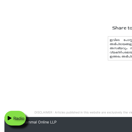
Share to
ഇവിടെ പോസ്റ്
അഭിപ്രായങ്ങളു
അസഭ്യവും നിയമ
വ്യക്തിപരമായ 
ഇത്തരം അഭിപ്
DISCLAIMER : Articles published in this website are exclusively the vie
Radio
© 2020 Nammal Online LLP