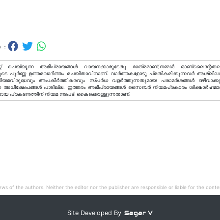
 :
റ് ചെയ്യുന്ന അഭിപ്രായങ്ങള്‍ വായനക്കാരുടേതു മാത്രമാണ്,നമ്മൾ ഓണ്ലൈന്റേതല
ടെ പൂർണ്ണ ഉത്തരവാദിത്തം രചയിതാവിനാണ്. വാര്‍ത്തകളോടു പ്രതികരിക്കുന്നവര്‍ അശ്ലീല
വിരുദ്ധവും അപകീര്‍ത്തികരവും സ്പര്‍ധ വളര്‍ത്തുന്നതുമായ പരാമര്‍ശങ്ങള്‍ ഒഴിവാക്ക
അധിക്ഷേപങ്ങള്‍ പാടില്ല. ഇത്തരം അഭിപ്രായങ്ങള്‍ സൈബര്‍ നിയമപ്രകാരം ശിക്ഷാര്‍ഹമാ
രായ പ്രകടനത്തിന് നിയമ നടപടി കൈക്കൊള്ളുന്നതാണ്.
ws of the authors. Neither the editor nor the publisher are responsible or liable for the conten
Sagar V
Site Developed By