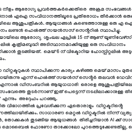
തുട നീളം ആരോഗ്യ പ്രവർത്തകർക്കെതിരെ അക്രമ സംഭവങ്ങൾ വർ
ിനാൽ എഐ സംവിധാനത്തിലൂടെ പ്രതിരോധം തീർക്കാൻ ഒരുങ
ലെ ആശുപത്രികൾ. ആയുധങ്ങൾ കണ്ടെത്താനുള്ള ഒരു എ 
ം ലണ്ടൻ ഹെൽത്ത് സയൻസസ് സെൻ്ററിൽ സ്ഥാപിച്ചു.
യോയിലെ ആരോഗ്യ ശൃംഖല ഏപ്രിൽ 15 ന് ആണ് യൂണിവേഴ്സിറ്
റലിൽ കൃത്രിമബുദ്ധി അടിസ്ഥാനമാക്കിയുള്ള ഒരു സംവിധാനം
്കാൻ തുടങ്ങിയത്. മെയ് 6 ന് വിക്ടോറിയ ഹോസ്പിറ്റലിൽ അടു
ും.
ഡിറ്റക്ടറുകൾ സ്ഥാപിക്കുന്ന കാര്യം കഴിഞ്ഞ മെയ് മാസം മു
ലായിരുന്നു എന്ന് ഹെൽത്ത് സയൻസ് സെൻ്റർ തലവൻ ഡേവിഡ്
 എന്നാൽ ഡിസംബറിൽ ആയുധധാരി ഒരാളെ ആശുപത്രിയിലേക്ക്
സംഭവത്തെ തുടർന്നാണ് ഇത് പെട്ടെന്ന് നടപ്പിലാക്കാനുള്ള ത
് എന്നും അദ്ദേഹം പറഞ്ഞു.
 വിഭാഗത്തിൽ പ്രവേശിക്കുന്ന ഏതൊരാളും ഡിറ്റക്ടറിൻ്റെ
ത്തിലായിരിക്കും. സാധാരണ മെറ്റൽ ഡിറ്റക്ടറിൽ നിന്ന് വ്യത്യ
 തോക്കുകൾ തുടങ്ങിയ ആയുധങ്ങൾ തിരിച്ചറിയാൻ AI ക്ക് സാധിക
ുടെ മൊബൈൽ ഫോണോ താക്കോലോ പുറത്തെടുക്കേണ്ടതില്ല, 