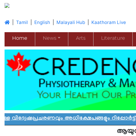
|
|
|
|
Tamil
English
Malayali Hub
Kaathoram Live
Home
News
Arts
Literature
േഷപ്രചരണവും അധിക്ഷേപങ്ങളും റിപ്പോർട്ട് ചെയ
ആയുധ