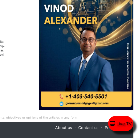
്ല.
വും
ുക.
ണ്.
ts, objectives or opinions of the articles in any form.
Live TV
About us
Contact us
Privacy Policy