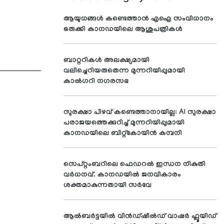
ആയുധങ്ങൾ കണ്ടെത്താൻ എഐ സംവിധാനം
ഒരുക്കി കാനഡയിലെ ആശുപത്രികൾ
ബാറ്ററികൾ അലക്ഷ്യമായി
വലിച്ചെറിയരുതെന്ന മുന്നറിയിപ്പുമായി
കാൽഗറി നഗരസഭ
സുരക്ഷാ പിഴവ് കണ്ടെത്താനായില്ല: AI സുരക്ഷാ
പരാജയത്തെക്കുറിച്ച് മുന്നറിയിപ്പുമായി
കാനഡയിലെ ബിറ്റ്‌കോയിൻ കമ്പനി
സെപ്റ്റംബറിലെ ഫെഡറൽ ഇന്ധന നികുതി
വർധനവ്. കാനഡയിൽ ജനവികാരം
ശക്തമാകുന്നതായി സർവേ
ആൽബർട്ടയിൽ വിൻഡ്‌ഷീൽഡ് വാഷർ ഫ്ലൂയിഡ്