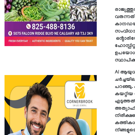
രാജ്യത്
വരുന്നത
കാനഡയി
സംവിധാന
ഒൻ്റാരി
ഹോസ്പിറ്
ഉപയോഗിക
സ്ഥാപിക്ക
AI ആയുധ 
ചർച്ചയി
പറഞ്ഞു.
കയറ്റിയ 
എടുത്തത
അത്യാഹിത
നിരീക്ഷണ
കത്തികൾ,
നിങ്ങള