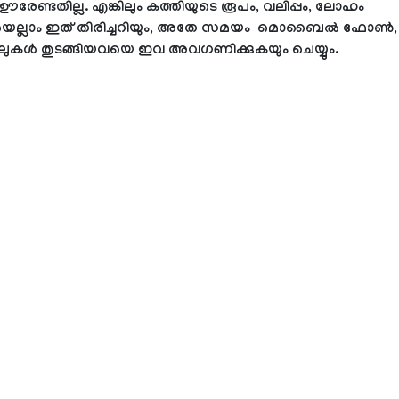
രേണ്ടതില്ല. എങ്കിലും കത്തിയുടെ രൂപം, വലിപ്പം, ലോഹം
യെല്ലാം ഇത് തിരിച്ചറിയും, അതേ സമയം മൊബൈൽ ഫോൺ,
ുകൾ തുടങ്ങിയവയെ ഇവ അവഗണിക്കുകയും ചെയ്യും.