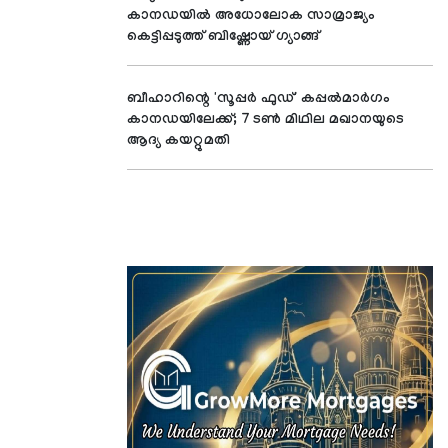
കാനഡയിൽ അധോലോക സാമ്രാജ്യം
കെട്ടിപ്പടുത്ത് ബിഷ്ണോയ് ഗ്യാങ്ങ്
ബീഹാറിന്റെ 'സൂപ്പര്‍ ഫുഡ്' കപ്പല്‍മാര്‍ഗം
കാനഡയിലേക്ക്; 7 ടണ്‍ മിഥില മഖാനയുടെ
ആദ്യ കയറ്റുമതി