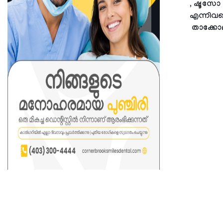
, ഷൂസോ ഊ
എന്നിവ
താക്കോല