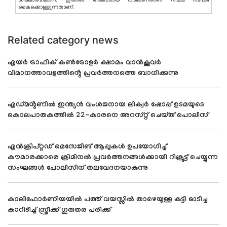
കൈക്കൊള്ളുന്നതാണ്.
Related category news
എയർ ട്രാഫിക് കൺട്രോളർ ക്ഷാമം വാൻകൂവർ
വിമാനത്താവളത്തിൻ്റെ പ്രവർത്തനത്തെ ബാധിക്കുന്നു
എഡ്മൻ്റണിൽ ഇന്ത്യൻ വംശജനായ ലിക്വർ ഷോപ്പ് ഉടമയുടെ
കൊലപാതകത്തിൽ 22-കാരനെ അറസ്റ്റ് ചെയ്ത് പൊലീസ്
എൻക്രിപ്റ്റഡ് മെസേജിങ് ആപ്പുകൾ ഉപയോഗിച്ച്
കൗമാരക്കാരെ ക്രിമിനൽ പ്രവർത്തനങ്ങൾക്കായി റിക്രൂട്ട് ചെയ്യുന്ന
സംഘങ്ങൾ പോലീസിന് തലവേദനയാകുന്നു
കാലിഫോർണിയയിൽ പത്ത് വയസ്സിൽ താഴെയുള്ള കുട്ടി ഓടിച്ച
കാറിടിച്ച് സ്ത്രീക്ക് ഗുരുതര പരിക്ക്