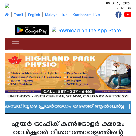
09 Aug, 2026
2:41 AM
|
Tamil
|
English
|
Malayali Hub
|
Kaathoram Live
മ്പനിയുടെ പ്രവർത്തനം തടഞ്ഞ് ആൽബർട്ട
|
എഡ്
എയർ ട്രാഫിക് കൺട്രോളർ ക്ഷാമം
വാൻകൂവർ വിമാനത്താവളത്തിൻ്റെ