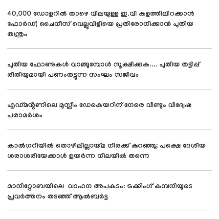
40,000 ഡോളറിൽ താഴെ വിലയുള്ള ഇ.വി കളത്തിലിറക്കാൻ
ഫോർഡ്; ചൈനീസ് വെല്ലുവിളിയെ പ്രതിരോധിക്കാൻ പുതിയ
തന്ത്രം
പുതിയ ഫോണുകൾ വാങ്ങുമ്പോൾ സൂക്ഷിക്കുക.... പുതിയ തട്ടിപ്പ്
രീതിയുമായി പണംതട്ടുന്ന സംഘം സജീവം
എഡ്മൻ്റണിലെ മുസ്ലീം ഡേകെയറിന് നേരെ വീണ്ടും വിദ്വേഷ
പരാമർശം
കാൽഗറിയിൽ തൊഴിലില്ലായ്മ നിരക്ക് കുറഞ്ഞു; പക്ഷെ ദേശീയ
ശരാശരിയേക്കാൾ ഉയർന്ന നിലയിൽ തന്നെ
മാനിറ്റോബയിലെ വാഹന അപകടം: ട്രക്കിംഗ് കമ്പനിയുടെ
പ്രവർത്തനം തടഞ്ഞ് ആൽബർട്ട