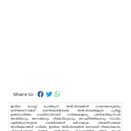
Share to :
ഇവിടെ പോസ്റ്റ് ചെയ്യുന്ന അഭിപ്രായങ്ങള്‍ വായനക്കാരുടേതു
മാത്രമാണ്,നമ്മൾ ഓണ്ലൈന്റേതല്ല. അഭിപ്രായങ്ങളുടെ പൂർണ്ണ
ഉത്തരവാദിത്തം രചയിതാവിനാണ്. വാര്‍ത്തകളോടു പ്രതികരിക്കുന്നവര്‍
അശ്ലീലവും അസഭ്യവും നിയമവിരുദ്ധവും അപകീര്‍ത്തികരവും സ്പര്‍ധ
വളര്‍ത്തുന്നതുമായ പരാമര്‍ശങ്ങള്‍ ഒഴിവാക്കുക. വ്യക്തിപരമായ
അധിക്ഷേപങ്ങള്‍ പാടില്ല. ഇത്തരം അഭിപ്രായങ്ങള്‍ സൈബര്‍ നിയമപ്രകാരം
ശിക്ഷാര്‍ഹമാണ്. ഇത്തരം അഭിപ്രായ പ്രകടനത്തിന് നിയമ നടപടി