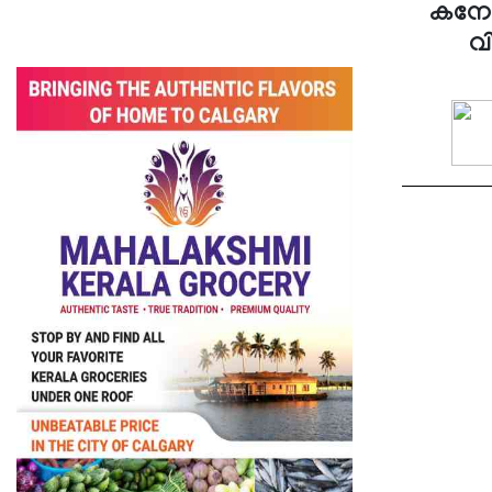
കനേഡ
വ