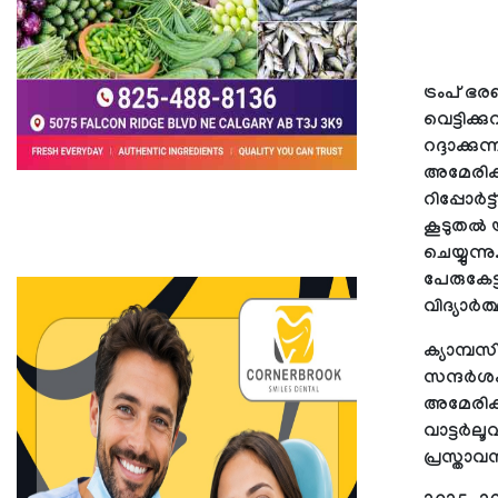
ട്രംപ് 
വെട്ടിക്ക
റദ്ദാക്ക
അമേരിക്ക
റിപ്പോര്
കൂടുതല്‍
ചെയ്യുന്ന
പേരുകേട്
വിദ്യാര്‍ത
ക്യാമ്പസ
സന്ദര്‍ശ
അമേരിക്ക
വാട്ടര്‍
പ്രസ്താവ