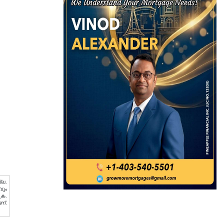
്ല.
വും
ുക.
ണ്.