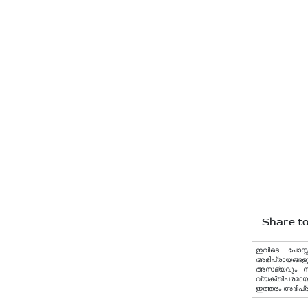
Share to
ഇവിടെ പോസ്റ്
അഭിപ്രായങ്ങളു
അസഭ്യവും നിയമ
വ്യക്തിപരമായ 
ഇത്തരം അഭിപ്