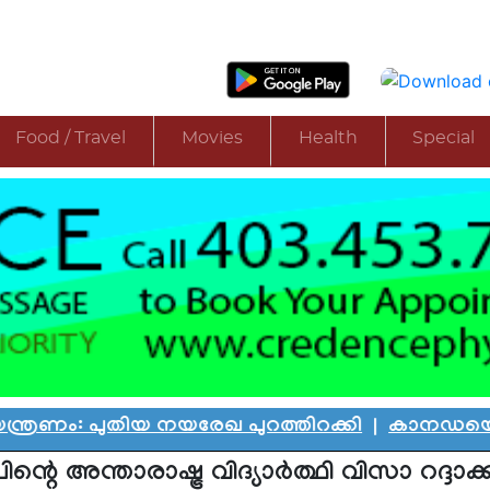
Food / Travel
Movies
Health
Special
തിയ നയരേഖ പുറത്തിറക്കി
|
കാനഡയെ കണ്ണീരിലാഴ്
പിന്റെ അന്താരാഷ്ട്ര വിദ്യാര്‍ത്ഥി വിസാ റദ്ദാക്