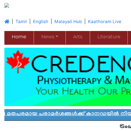
|
|
|
|
Tamil
English
Malayali Hub
Kaathoram Live
Home
News
Arts
Literature
യ പരാമർശങ്ങൾക്ക് കാനഡയിൽ നിയന്ത്രണം: പു
ട്രം