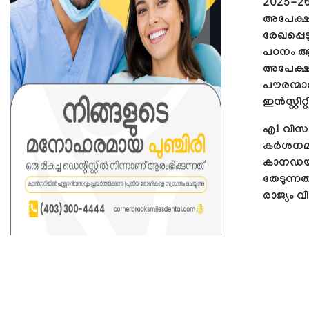
2025-26 
അപേക്ഷക
രേഖപ്പെടു
പഠനം ആരം
അപേക്ഷകള
പൗരന്മാര
ഇന്‍സ്റ്റി
എ1 വിസ റ
കര്‍ശനമ
കാനഡയുള്
തേടുന്നത്
രാജ്യം വി