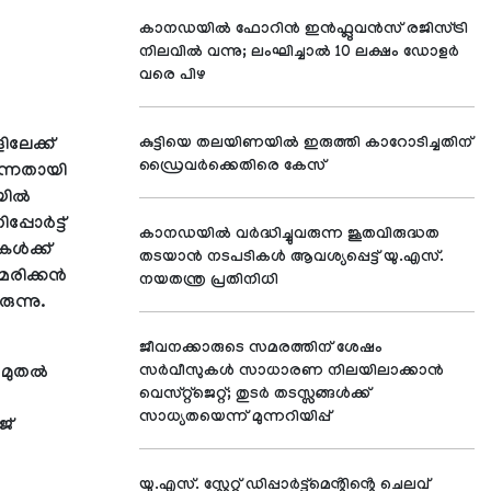
കാനഡയിൽ ഫോറിൻ ഇൻഫ്ലുവൻസ് രജിസ്ട്രി
നിലവിൽ വന്നു; ലംഘിച്ചാൽ 10 ലക്ഷം ഡോളർ
വരെ പിഴ
ിലേക്ക്
കുട്ടിയെ തലയിണയിൽ ഇരുത്തി കാറോടിച്ചതിന്
ഡ്രൈവർക്കെതിരെ കേസ്
ുന്നതായി
ില്‍
ോര്‍ട്ട്
കാനഡയിൽ വർദ്ധിച്ചുവരുന്ന ജൂതവിരുദ്ധത
ള്‍ക്ക്
തടയാൻ നടപടികൾ ആവശ്യപ്പെട്ട് യു.എസ്.
രിക്കന്‍
നയതന്ത്ര പ്രതിനിധി
രുന്നു.
ജീവനക്കാരുടെ സമരത്തിന് ശേഷം
മുതല്‍
സർവീസുകൾ സാധാരണ നിലയിലാക്കാൻ
വെസ്റ്റ്‌ജെറ്റ്; തുടർ തടസ്സങ്ങൾക്ക്
സാധ്യതയെന്ന് മുന്നറിയിപ്പ്
ജ്
യു.എസ്. സ്റ്റേറ്റ് ഡിപ്പാർട്ട്മെൻ്റിൻ്റെ ചെലവ്