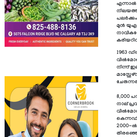
എന്നാൽ 
നിലയത്ത
പലർക്കു
മുൻ യുഎ
നാവികസേ
കരിയറിന്
1963 ഡി
വില്‍മോ
നിന്ന് ഇ
മാസ്റ്റ
ചേരുന്ന
8,000 പ
നാല് പ്ര
വിൽമോർ.
കെന്നഡിയ
2000-ൽ
തിരഞ്ഞെ