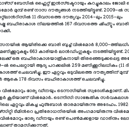
സ് ബേസിൽ ഫ്ലൈറ്റ് ഇൻസ്ട്രക്ടറായും കുറച്ചുകാലം ജോലി ച
ല്‍മോര്‍ മുമ്പ് രണ്ട് നാസ ദൗത്യങ്ങൾ നടത്തിയിട്ടുണ്ട്. 2009-ൽ 
റ്റ്‌ലാന്‍റിസില്‍ 11 ദിവസത്തെ ദൗത്യവും 2014-ലും 2015-ലും
ഷ്ട്ര ബഹിരാകാശ നിലയത്തിൽ 167 ദിവസത്തെ ഷിഫ്റ്റും ബാരി
യാക്കി.
നയിൽ ആയിരിക്കെ ബാരി ബുച്ച് വിൽമോർ 8,000-ത്തിലധി
ണിക്കൂറുകളും 663 കാരിയർ ലാൻഡിംഗുകളും നടത്തിയിട്ടുണ്ട്.
ക്ക് ഒരു ബഹിരാകാശയാത്രികനായി തിരഞ്ഞെടുക്കപ്പെട്ട അ
-ൽ പൈലറ്റായി ആദ്യ പറക്കലിൽ 259 മണിക്കൂറിലധികം (11 
ത്ത് ചെലവഴിച്ചു. ഈ ഏറ്റവും ഒടുവിലത്തെ ദൗത്യത്തിന് മുമ്പ്
ര്‍ ആകെ 178 ദിവസം ബഹിരാകാശത്ത് ചെലവഴിച്ചു.
റൻ വിൽമോറും ഭാര്യ ഡീനയും ടെന്നസിയിൽ സ്വദേശികളാണ്. മിക
ോളർ കൂടിയാണ് വിൽമോർ. ടെന്നിസി സാങ്കേതിക സർവകലാശ
്തിലെ ഏറ്റവും മികച്ച ഫുട്ബോൾ താരമായിരുന്നു അദേഹം. 198
്സിറ്റി ടീമിന്‍റെ പ്രതിരോധനിരയിൽ അംഗമായിരുന്നു വിൽമ
വിൽമോറും ഭാര്യ ഡീനയും രണ്ട് പെൺമക്കളായ ഡാരിനും ല
ിലാണ് താമസിക്കുന്നത്.