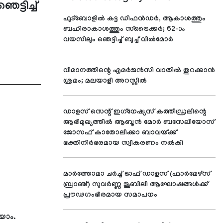
്ടിച്ച്
ഫുട്ബോളില്‍ കട്ട ഡിഫന്‍ഡര്‍, ആകാശത്തും
ബഹിരാകാശത്തും സ്ട്രൈക്കര്‍; 62-ാം
വയസിലും ഞെട്ടിച്ച് ബുച്ച് വില്‍മോര്‍
വിമാനത്തിന്റെ എമര്‍ജന്‍സി വാതില്‍ തുറക്കാന്‍
ശ്രമം; മലയാളി അറസ്റ്റില്‍
ഡാളസ് സെന്റ് ഇഗ്‌നേഷ്യസ് കത്തീഡ്രലിന്റെ
ആഭിമുഖ്യത്തില്‍ ആബൂന്‍ മോര്‍ ബസേലിയോസ്
ജോസഫ് കാതോലിക്കാ ബാവയ്ക്ക്
ഭക്തിനിര്‍ഭരമായ സ്വീകരണം നല്‍കി
മാര്‍ത്തോമാ ചര്‍ച്ച് ഓഫ് ഡാളസ് (ഫാര്‍മേഴ്സ്
ബ്രാഞ്ച്) സുവര്‍ണ്ണ ജൂബിലി ആഘോഷങ്ങള്‍ക്ക്
പ്രൗഢഗംഭീരമായ സമാപനം
യാം.