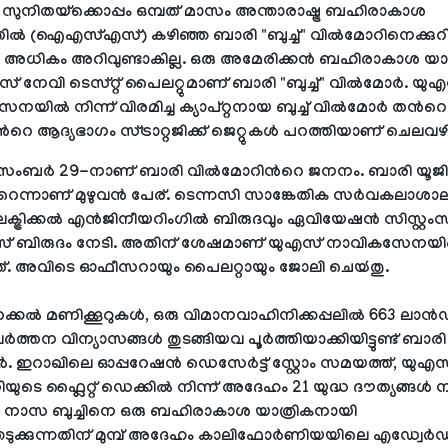
സുനിതയ്ക്കൊപ്പം ഒമ്പത് മാസം അന്താരാഷ്ട്ര ബഹിരാകാശ
ിൽ (ഐഎസ്എസ്) കഴിഞ്ഞ ബാരി "ബുച്ച്" വിൽമോറിനെക്കുറിച്
ം അധികം അറിവുണ്ടാകില്ല. ഒരു അമേരിക്കൻ ബഹിരാകാശ യാത
സ് നേവി ടെസ്റ്റ് പൈലറ്റുമാണ് ബാരി "ബുച്ച്" വിൽമോർ. യു
നയിൽ നിന്ന് വിരമിച്ച ക്യാപ്റ്റനായ ബുച്ച് വിൽമോർ തന്‍റെ
‍റെ ആദ്യഭാഗം സ്‍ട്രാറ്റജിക്ക് ജെറ്റുകൾ പറത്തിയാണ് ചെലവഴിച
സംബര്‍ 29-നാണ് ബാരി വില്‍മോറിന്‍റെ ജനനം. ബാരി യൂജിന്‍
റെന്നാണ് മുഴുവന്‍ പേര്. ടെന്നസി സാങ്കേതിക സര്‍വകലാശാല
ലക്ട്രിക്കല്‍ എന്‍ജിനീയറിംഗില്‍ ബിരുദവും ഏവിയേഷന്‍ സിസ്റ്റംസ
േഴ്‌സ് ബിരുദം നേടി. അതിന് ശേഷമാണ് യുഎസ് നാവികസേനയില
ത്. അവിടെ ഓഫീസറായും പൈലറ്റായും ജോലി ചെയ്‍തു.
റക്കൽ മണിക്കൂറുകൾ, ഒരു വിമാനവാഹിനിക്കപ്പലിൽ 663 ലാൻഡ
വർത്തന വിന്യാസങ്ങൾ തുടങ്ങിയവ പൂർത്തിയാക്കിയിട്ടുണ്ട് ബാരി ബ
 ഇറാഖിലെ ഓപ്പറേഷൻ ഡെസേർട്ട് സ്റ്റോം സമയത്ത്, യുഎ
ുടെ ഫ്ലൈറ്റ് ഡെക്കിൽ നിന്ന് അദേഹം 21 യുദ്ധ ദൗത്യങ്ങൾ ന
 നാസ ബുച്ചിനെ ഒരു ബഹിരാകാശ യാത്രികനായി
ടുക്കുന്നതിന് മുമ്പ് അദേഹം കാലിഫോർണിയയിലെ എഡ്വേർഡ്