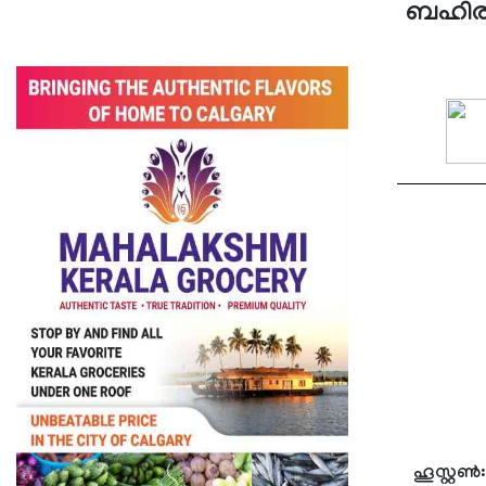
ബഹിരാക
ഹൂസ്റ്റണ്‍: