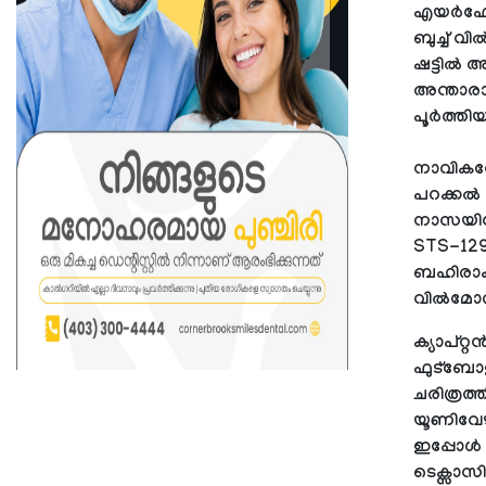
എയർഫോഴ്
ബുച്ച് വി
ഷട്ടിൽ അ
അന്താരാ
പൂര്‍ത്തി
നാവികസേ
പറക്കൽ മ
നാസയിലേ
STS-129
ബഹിരാകാശ
വില്‍മോ
ക്യാപ്റ്
ഫുട്‍ബ
ചരിത്രത
യൂണിവേഴ
ഇപ്പോൾ 
ടെക്സാസ