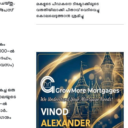
െയ്തു.
മകളുടെ പീഡകനെ ടിക്ടോക്കിലൂടെ
സ്‌പേസ്
വരുതിയിലാക്കി പിതാവ് വെടിവെച്ചു
കൊലപ്പെടുത്താന്‍ ശ്രമിച്ചു
കം
 2000-ൽ
ദേഹം,
ദിവസം)
ച്ച ഒരു
ാലയുടെ
2-ൽ
ോർ.
ോഗനും