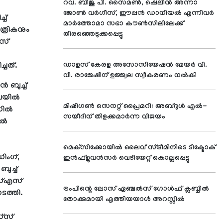
റവ. ബിജു പി. സൈമണ്‍, ഷെലിന്‍ അന്നാ
ജോണ്‍ വര്‍ഗീസ്, ഈപ്പന്‍ ഡാനിയല്‍ എന്നിവര്‍
ച്
മാര്‍ത്തോമാ സഭാ കൗണ്‍സിലിലേക്ക്
്രികനും
തിരഞ്ഞെടുക്കപ്പെട്ടു
എസ്
്ചത്.
ഡാളസ് കേരള അസോസിയേഷന്‍ മേയര്‍ വി.
വി. രാജേഷിന് ഉജ്ജ്വല സ്വീകരണം നല്‍കി
 ബുച്ച്
യില്‍
മിഷിഗണ്‍ സെനറ്റ് പ്രൈമറി: അബ്ദുള്‍ എല്‍-
ില്‍
സയീദിന് തിളക്കമാര്‍ന്ന വിജയം
്‍
മെക്‌സിക്കോയില്‍ ലൈവ് സ്ട്രീമിനിടെ ടിക്ടോക്
ിംഗ്,
ഇന്‍ഫ്‌ളുവന്‍സര്‍ വെടിയേറ്റ് കൊല്ലപ്പെട്ടു
ുച്ച്
സ്എസ്
ട്രംപിന്റെ ലോസ് ഏഞ്ചല്‍സ് ഗോള്‍ഫ് ക്ലബ്ബില്‍
ടത്തി.
തോക്കുമായി എത്തിയയാള്‍ അറസ്റ്റില്‍
‍സ്