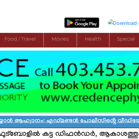
Food / Travel
Movies
Health
Special
ആഹ്വാനം: എഡ്മണ്ടൻ പോലീസിൻ്റെ വീഡിയോ വിവാദ
ഫുട്ബോളില്‍ കട്ട ഡിഫന്‍ഡര്‍, ആകാശത്തു