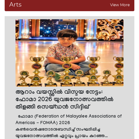
Arts
View More
ആറാം വയസ്സില്‍ വിസ്മയ നേട്ടം:
ഫോമാ 2026 യുവജനോത്സവത്തില്‍
തിളങ്ങി സെയ്ഡന്‍ സിദ്ദിഖ്
ഫോമാ (Federation of Malayalee Associations of
Americas - FOMAA) 2026
കണ്‍വെന്‍ഷനോടനുബന്ധിച്ച് സംഘടിപ്പിച്ച
യുവജനോത്സവത്തില്‍ ഏറ്റവും പ്രായം കുറഞ്ഞ