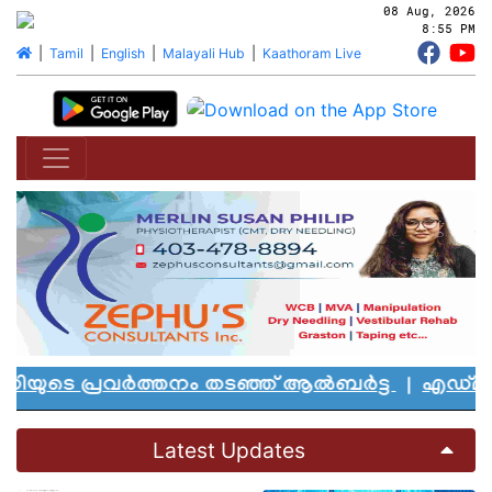
08 Aug, 2026
8:55 PM
|
Tamil
|
English
|
Malayali Hub
|
Kaathoram Live
വർത്തനം തടഞ്ഞ് ആൽബർട്ട
|
എഡ്മൻ്റണിലെ മുസ്ല
Latest Updates