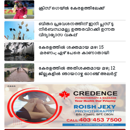
തിരുവനന്തപുരത്തുള്ള ബന്ധുവീട്ടിലേക്ക്
ക്രിസ് ഗെയ്ല്‍ കേരളത്തിലേക്ക്
പോകുന്നതിനിടെ കാര്‍ നിയന്ത്രണം വിട്ട് തോട്ടിലേക്ക്
മറിയുകയായിരുന്നുവെന്നാണ് പ്രാഥമിക വിവരം.
അപകടത്തെ തുടര്‍ന്ന് ജെറിനെ ഉടന്‍
ബിരുദ പ്രവേശനത്തിന് ഇനി പ്ലസ് ടു
ആശുപത്രിയിലെത്തിച്ചെങ്കിലും ജീവന്‍
നിര്‍ബന്ധമല്ല; ഉത്തരവിറക്കി ഉന്നത
രക്ഷിക്കാനായില്ല. കാറിലുണ്ടായിരുന്ന മറ്റ് നാല്
വിദ്യാഭ്യാസ വകുപ്പ്
പേര്‍ക്കും പരിക്കേറ്റു. ജെറിന്റെ ഭാര്യ ദിവ്യ (29),
ദിവ്യയുടെ സഹോദരി നവ്യ (26), നവ്യയുടെ ഭര്‍ത്താവ്
കേരളത്തില്‍ ശക്തമായ മഴ: 15
അജിന്‍ (36), ജെറിന്റെ മൂന്ന് വയസ്സുള്ള കുട്ടി
മരണം; ഏഴ് പേരെ കാണാതായി
എന്നിവര്‍ക്ക് പരിക്കേറ്റതിനെ തുടര്‍ന്ന് കോട്ടയത്തെ
സ്വകാര്യ ആശുപത്രിയില്‍ ചികിത്സയിലാണ്. ജെറിന്റെ
കേരളത്തില്‍ അതിശക്തമായ മഴ; 12
ശവസംസ്‌കാരം പിന്നീട് നടക്കും.
ജില്ലകളില്‍ ഞായറാഴ്ച ഓറഞ്ച് അലര്‍ട്ട്