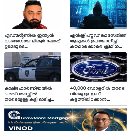
എഡ്മൻ്റണിൽ ഇന്ത്യൻ
എൻക്രിപ്റ്റഡ് മെസേജിങ്
വംശജനായ ലിക്വർ ഷോപ്പ്
ആപ്പുകൾ ഉപയോഗിച്ച്
ഉടമയുടെ
കൗമാരക്കാരെ ക്രിമിനൽ
കൊലപാതകത്തിൽ 22-
പ്രവർത്തനങ്ങൾക്കായി
കാരനെ അറസ്റ്റ് ചെയ്ത്
റിക്രൂട്ട് ചെയ്യുന്ന സംഘങ്ങൾ
പൊലീസ്
പോലീസിന്
തലവേദനയാകുന്നു
കാലിഫോർണിയയിൽ
40,000 ഡോളറിൽ താഴെ
പത്ത് വയസ്സിൽ
വിലയുള്ള ഇ.വി
താഴെയുള്ള കുട്ടി ഓടിച്ച
കളത്തിലിറക്കാൻ
കാറിടിച്ച് സ്ത്രീക്ക് ഗുരുതര
ഫോർഡ്; ചൈനീസ്
പരിക്ക്
വെല്ലുവിളിയെ
പ്രതിരോധിക്കാൻ പുതിയ
തന്ത്രം