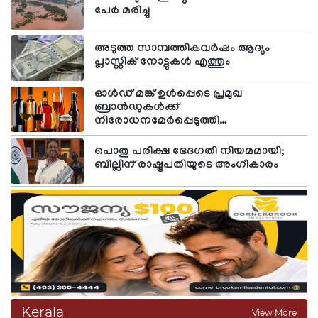
വ്യാപാരികളെയും ബാധിക്കില്ല. മെര്‍ച്ചന്റ് സര്‍വീസ്
പേര്‍ മരിച്ചു
ചാര്‍ജുകള്‍ ബാധകമെങ്കില്‍ അത് വ്യാപാരികളും
ബാങ്കുകളും തമ്മിലുള്ള കാര്യം മാത്രം. ഇത്
അടുത്ത സാമ്പത്തികവര്‍ഷം ആദ്യം
ഉപഭോക്താക്കളെ ബാധിക്കില്ലെന്ന് പേയ്മെന്റ്‌സ്
പ്ലാസ്റ്റിക് നോട്ടുകള്‍ എത്തും
കൗണ്‍സില്‍ ഓഫ് ഇന്ത്യ വ്യക്തമാക്കി.
ഓള്‍ഡ് മങ്ക് ഉള്‍പ്പെടെ പ്രമുഖ
ബ്രാന്‍ഡുകള്‍ക്ക്
നിരോധനമേര്‍പ്പെടുത്തി
എഫ്എസ്എസ്എഐ
പൊതു പരീക്ഷ ഭേദഗതി നിയമമായി;
ബില്ലിന് രാഷ്ട്രപതിയുടെ അംഗീകാരം
Kerala
View More