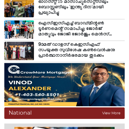
ഓഗസ്റ്റ് 15 മാസാച്യുസെറ്റ്സിലും
തിരഞ്ഞെടുത്തത്. മുജ്തബ ഖമനയി ഇതുവരെ
ബോസ്റ്റണിലും 'ഇന്ത്യ ദിന'മായി
മാധ്യമങ്ങള്‍ക്ക് മുന്നിലോ രാജ്യത്തെ അഭിസംബോധന
പ്രഖ്യാപിച്ചു
ചെയ്യാനോ ആയത്തുല്ല ഖമനയിയുടെ സംസ്‌കാര
ചടങ്ങുകളിലോ പങ്കെടുത്തിട്ടില്ല. പരമോന്നത
ഐസിഇസിഎച്ച് ബാഡ്മിന്റണ്‍
നേതാവായി തിരഞ്ഞെടുക്കപ്പെട്ടശേഷം പ്രസ്താവനകള്‍
ടൂര്‍ണമെന്റ് സമാപിച്ചു; ജോര്‍ജ്
ഇറക്കുന്നതല്ലാതെ മുജ്തബ ഖമനയി പരസ്യമായി
മാത്യുവും ജോജി ജോര്‍ജും മെന്‍സ്
ഓപ്പണ്‍ ജേതാക്കള്‍
പൊതുസമക്ഷം രംഗത്തെത്തിയിരുന്നില്ല.
9ാമത് ഡാളസ് കെഇസിഎഫ്
പെസഷ്‌കിയാന്‍ ഭരണകൂടത്തിലുള്ളവരുമായി ഖമനയി
സംയുക്ത സുവിശേഷ കണ്‍വെന്‍ഷനു
ഇതുവരെ കൂടിക്കാഴ്ച
പ്രാര്‍ത്ഥനാനിര്‍ഭരമായ തുടക്കം
National
View More