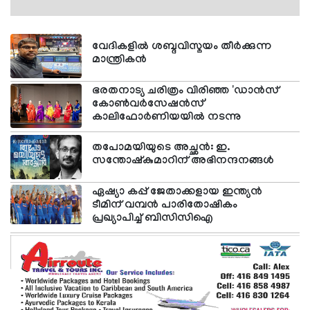
മത്സരാര്‍ഥിയായ ആറുവയസ്സുകാരന്‍ സെയ്ഡന്‍
സിദ്ദിഖ് (Zayden Ziddhique) തന്റെ
അസാധാരണമായ പ്രകടനത്തിലൂടെ ഏവരുടെയും
വേദികളില്‍ ശബ്ദവിസ്മയം തീര്‍ക്കുന്ന
ഹൃദയം കീഴടക്കി. കിന്റര്‍ഗാര്‍ട്ടന്‍ വിദ്യാര്‍ഥിയായ
മാന്ത്രികന്‍
സെയ്ഡന്‍, സബ് ജൂനിയര്‍ വിഭാഗത്തില്‍ ഏറ്റവും
കൂടുതല്‍ പോയിന്റ് നേടിയ മത്സരാര്‍ഥികളില്‍ രണ്ടാം
ഭരതനാട്യ ചരിത്രം വിരിഞ്ഞ 'ഡാന്‍സ്
സ്ഥാനം കരസ്ഥമാക്കി. തന്നെക്കാള്‍ ഏറെ പ്രായമുള്ള
കോണ്‍വര്‍സേഷന്‍സ്'
കുട്ടികളോടൊപ്പം മത്സരിച്ചാണ് ഈ ശ്രദ്ധേയമായ
കാലിഫോര്‍ണിയയില്‍ നടന്നു
നേട്ടം കൈവരിച്ചത്. ഇംഗ്ലീഷ് പ്രസംഗം, നാടോടി
നൃത്തം എന്നീ ഇനങ്ങളില്‍ ഒന്നാം സ്ഥാനവും, മറ്റ് ആറ്
തപോമയിയുടെ അച്ഛന്‍: ഇ.
ഇനങ്ങളില്‍ രണ്ടാം സ്ഥാനവും നേടി സെയ്ഡന്‍ തന്റെ
സന്തോഷ്‌കുമാറിന് അഭിനന്ദനങ്ങള്‍
ആത്മവിശ്വാസവും കലാപാടവവും തെളിയിച്ചു. ഈ
മികവുറ്റ പ്രകടനം വിധികര്‍ത്താക്കളുടെയും
ഏഷ്യാ കപ്പ് ജേതാക്കളായ ഇന്ത്യൻ
സംഘാടകരുടെയും കാണികളുടെയും പ്രത്യേക
ടീമിന് വമ്പന്‍ പാരിതോഷികം
അഭിനന്ദനം നേടി. ജോര്‍ജിയയിലെ കമ്മിംഗില്‍
പ്രഖ്യാപിച്ച് ബിസിസിഐ
താമസിക്കുന്ന അബൂബക്കര്‍ സിദ്ദിഖ് ഷൈനി
അബൂബക്കര്‍ ദമ്പതികളുടെ മകനാണ് സെയ്ഡന്‍.
കലാ-സാംസ്‌കാരിക, സാമൂഹിക, സംഘടനാ
രംഗങ്ങളില്‍ സജീവമായ കുടുംബപശ്ചാത്തലത്തില്‍
വളരുന്ന ഈ കൊച്ചു പ്രതിഭയുടെ നേട്ടം ഏവര്‍ക്കും
അഭിമാനമായി. മാതാവ് ഷൈനി അബൂബക്കര്‍,