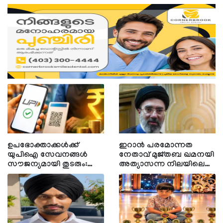
ഉയർന്ന നിലയിൽ തന്നെ
ആൽബർട്ട
ഉപഭോക്താക്കള്‍ക്ക്
ഇറാന്‍ പരമോന്നത
യുപിഐ സേവനങ്ങള്‍
നേതാവ് മുജ്തബ ഖമനയി
സൗജന്യമായി തുടരും:
അത്യാസന്ന നിലയിലെന്ന്
പെയ്‌മെന്റ്‌സ്
ഇസ്രയേലി മാധ്യമങ്ങളുടെ
കൗണ്‍സില്‍ ഓഫ് ഇന്ത്യ
റിപ്പോര്‍ട്ട്