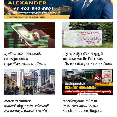
പുതിയ ഫോണുകൾ
എഡ്മൻ്റണിലെ മുസ്ലീം
വാങ്ങുമ്പോൾ
ഡേകെയറിന് നേരെ
സൂക്ഷിക്കുക.... പുതിയ
വീണ്ടും വിദ്വേഷ പരാമർശം
തട്ടിപ്പ് രീതിയുമായി
പണംതട്ടുന്ന സംഘം
സജീവം
കാൽഗറിയിൽ
മാനിറ്റോബയിലെ
തൊഴിലില്ലായ്മ നിരക്ക്
വാഹന അപകടം:
കുറഞ്ഞു; പക്ഷെ ദേശീയ
ട്രക്കിംഗ് കമ്പനിയുടെ
ശരാശരിയേക്കാൾ
പ്രവർത്തനം തടഞ്ഞ്