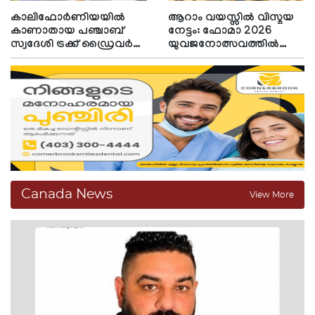
കാലിഫോര്‍ണിയയില്‍
ആറാം വയസ്സില്‍ വിസ്മയ
കാണാതായ പഞ്ചാബ്
നേട്ടം: ഫോമാ 2026
സ്വദേശി ട്രക്ക് ഡ്രൈവര്‍
യുവജനോത്സവത്തില്‍
വെടിയേറ്റ് കൊല്ലപ്പെട്ട
തിളങ്ങി സെയ്ഡന്‍
നിലയില്‍
സിദ്ദിഖ്
Canada News
View More